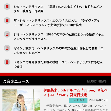
ジミ・ヘンドリックス、「流浪」のオルタネイトver.＆ドキュメン
タリー映像を一部公開
ザ・ジミ・ヘンドリックス・エクスペリエンス、『ライヴ・アッ
ト・ザ・LAフォーラム』が完全な形で11/18に発売
ジミ・ヘンドリックス、1970年のマウイ公演にまつわる新作ドキュ
メンタリーがリリースへ
ゼイン、故ジミ・ヘンドリックスの80歳の誕生日を祝して名曲「エ
ンジェル」をカバー
メキシコで発見された新種の植物、ジミ・ヘンドリックスにちなん
で命名
音楽ニュース
MUSIC NEWS
伊藤美来、5thアルバム『39rpm』＆初ベ
ストAL『swirl』発売日決定
2026年8月7日
Ｊ－ＰＯＰ
伊藤美来が、5thアルバム『39rpm』とベスト
アルバム『swirl』を10月7日に同時発売すること