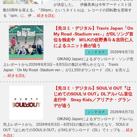
が決定した。 伊藤美来は今年アーティスト活
動10周年を迎える。『39rpm』というタイトルは、レコードの回転数を意味す
る「rpm」に、伊 …
続きを読む
【先ヨミ・デジタル】Travis Japan「On
My Road -Stadium ver.-」がDLソング首
位を独走中 M!LKの佐野勇斗＆吉田仁人
によるユニット曲が追う
2026年8月7日
Ｊ－ＰＯＰ
GfK/NIQ Japanによるダウンロード・ソング売
上レポートから2026年8月3日～8月5日の集計が明らかとなり、Travis
Japan「On My Road -Stadium ver.-」が11,550ダウンロード（DL）を売り上
…
続きを読む
【先ヨミ・デジタル】SOUL'd OUT『は
じめてのSOUL'd OUT』DLアルバム首位
走行中 Stray Kids／アリアナ・グラン
デが追う
2026年8月7日
Ｊ－ＰＯＰ
GfK/NIQ Japanによるダウンロード・アルバム
売上レポートから、2026年8月3日～8月5日の集計が明らかとなり、SOUL’d
OUT『はじめてのSOUL’d OUT』が341ダウンロード（DL）でトップを …
続き
を読む