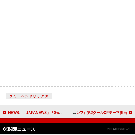
ジミ・ヘンドリックス
NEWS、「JAPANEWS」「Sweet Martini」ライブ映像を新宿・ユニカビジョンで放映決定
HOKUTO（THE RAMPAGE吉野北人）、TVアニメ『ふたりソロキャンプ』第2クールOPテーマ担当
関連ニュース
RELATED NEWS