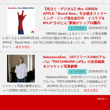
【先ヨミ・デジタル】Mrs. GREEN
APPLE「Brand New」引き続きストリー
ミング・ソング首位走行中 イコラブ＆
M!LK“さのじん”新曲がトップ10圏内
2026年8月7日
Ｊ－ＰＯＰ
GfK/NIQ Japanによるストリーミング再生回数
レポートから2026年8月3日～8月5日の集計が明らかとなり、Mrs. GREEN
APPLE「Brand New」が3,751,105回で現在首位を走っている。 8月5日公開
チャー …
続きを読む
NakamuraEmi、10/7リリースの8thアル
バム『PATCHWORK LIFE』の全収録曲
＆ジャケット写真解禁
2026年8月7日
Ｊ－ＰＯＰ
NakamuraEmiが、10月7日リリースとなる8th
アルバム『PATCHWORK LIFE』の収録曲および
ジャケット写真が解禁された。 約2年4か月ぶりとなる本作は、メジャーデビ
ュー10周年の節目にプロデューサーのカワムラヒロシとと …
続きを読む
more »