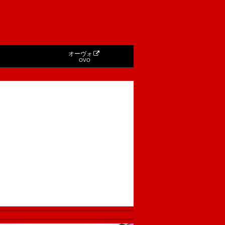
オーヴォ
OVO