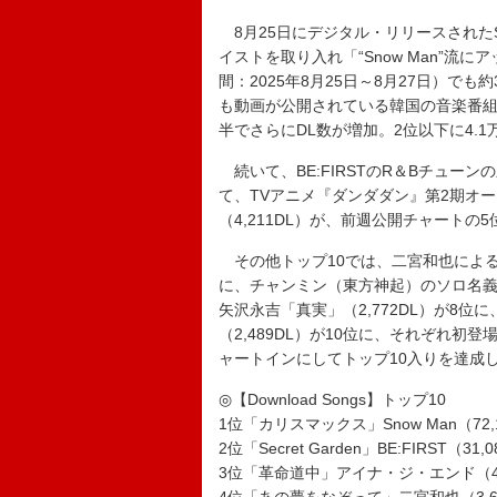
8月25日にデジタル・リリースされたS
イストを取り入れ「“Snow Man”
間：2025年8月25日～8月27日）でも約
も動画が公開されている韓国の音楽番組『
半でさらにDL数が増加。2位以下に4.
続いて、BE:FIRSTのR＆Bチューンの新曲
て、TVアニメ『ダンダダン』第2期オ
（4,211DL）が、前週公開チャートの
その他トップ10では、二宮和也によるYO
に、チャンミン（東方神起）のソロ名義MAX
矢沢永吉「真実」（2,772DL）が8位に、MAN WI
（2,489DL）が10位に、それぞれ
ャートインにしてトップ10入りを達成
◎【Download Songs】トップ10
1位「カリスマックス」Snow Man（72,
2位「Secret Garden」BE:FIRST（31,
3位「革命道中」アイナ・ジ・エンド（4,