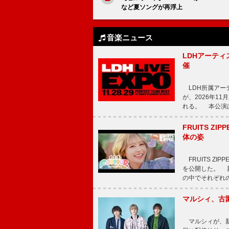
など夏ソングが再浮上
音楽ニュース
LDHアーティス
催
LDH所属アーティス
が、2026年1
れる。 本公演は
FRUITS ZI
体の姿
FRUITS ZI
を公開した。 新曲
の中でそれぞれ
マルシィ、古
マルシィが、新