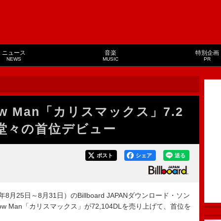
ニュース
音楽
特別企画
NEWS
MUSIC
PR
w Man「カリスマックス」7.2
グ堂々の首位デビュー
ポスト
シェア
送る
月25日～8月31日）のBillboard JAPANダウンロード・ソン
、Snow Man「カリスマックス」が72,104DLを売り上げて、首位を