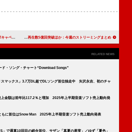
ン開催決定
Aimer「残響散歌」累計再生数5億回突破ほか：今週のストリーミングまとめ
RELATED NEWS
ロード・ソング・チャート“Download Songs”
カリスマックス」3.7万DL超でDLソング首位独走中 矢沢永吉、初のチャ
売上金額は前年比117.2％と増加 2025年上半期音楽ソフト売上動向発
に首位はSnow Man 2025年上半期音楽ソフト売上動向発表
RIOUS」で通算10回目の総合首位、サザン「真夏の果実」／ゆず「夏色」