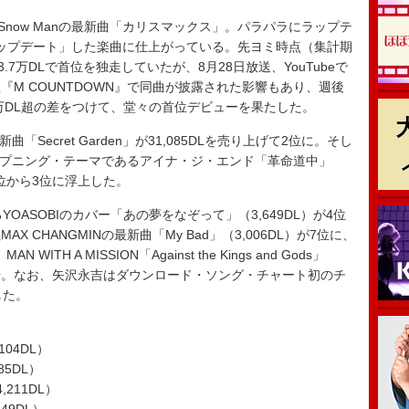
now Manの最新曲「カリスマックス」。パラパラにラップテ
流にアップデート」した楽曲に仕上がっている。先ヨミ時点（集計期
3.7万DLで首位を独走していたが、8月28日放送、YouTubeで
M COUNTDOWN』で同曲が披露された影響もあり、週後
1万DL超の差をつけて、堂々の首位デビューを果たした。
「Secret Garden」が31,085DLを売り上げて2位に。そし
ープニング・テーマであるアイナ・ジ・エンド「革命道中」
5位から3位に浮上した。
ASOBIのカバー「あの夢をなぞって」（3,649DL）が4位
 CHANGMINの最新曲「My Bad」（3,006DL）が7位に、
TH A MISSION「Against the Kings and Gods」
初登場。なお、矢沢永吉はダウンロード・ソング・チャート初のチ
した。
104DL）
085DL）
211DL）