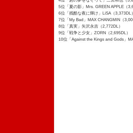
4位「あの夢をなぞって」二宮和也（3,6
5位「夏の影」Mrs. GREEN APPLE（3,
6位「残酷な夜に輝け」LiSA（3,373DL
7位「My Bad」MAX CHANGMIN（3,0
8位「真実」矢沢永吉（2,772DL）
9位「戦争と少女」ZORN（2,695DL）
10位「Against the Kings and Gods」