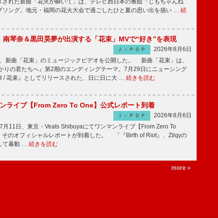
スされた新曲「花火が瞬いて」は、テレビ西日本の番組『じもちゃんね
プソング。地元・福岡の花火大会で過ごしたひと夏の思い出を描い …
続
ake、南琴奈＆黒田昊夢が出演する「花束」MVで“好き”を表現
2026年8月6日
Ｊ－ＰＯＰ
keが、新曲「花束」のミュージックビデオを公開した。 新曲「花束」は、
かりの君たちへ』第2期のエンディングテーマ。7月29日にニューシング
LB / 花束』としてリリースされた、日に日に大 …
続きを読む
マンライブ【From Zero To One】公式レポート到着
2026年8月6日
Ｊ－ＰＯＰ
7月11日、東京・Veats Shibuyaにてワンマンライブ【From Zero To
そのオフィシャルレポートが到着した。 「『Birth of Riot』、Zilqyの
して暴動 …
続きを読む
more »