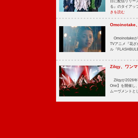
日に配信リリー
る』のタイアッ
きを読む
Omoinot
Omoinota
TVアニメ『花ざ
ル『FLASHBU
Zilqy、ワン
Zilqyが2026年
One】を開催し、
ムーヴメントと