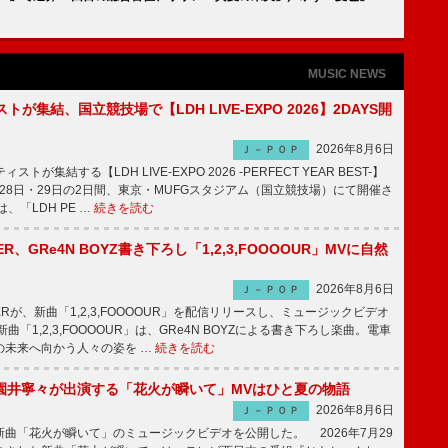
MUSIC NEWS
トが集結、国立競技場で【LDH LIVE-EXPO 2026】2DAYS開
2026年8月6日
Ｊ－ＰＯＰ
トが集結する【LDH LIVE-EXPO 2026 -PERFECT YEAR BEST-】
1月28日・29日の2日間、東京・MUFGスタジアム（国立競技場）にて開催さ
、「LDH PE …
続きを読む
PPER、GRe4N BOYZ書き下ろし「1,2,3,FOOOOUR」MVに自然
2026年8月6日
Ｊ－ＰＯＰ
PPERが、新曲「1,2,3,FOOOOUR」を配信リリースし、ミュージックビデオ
「1,2,3,FOOOOUR」は、GRe4N BOYZによる書き下ろし楽曲。電車
の未来へ向かう人々の姿を …
続きを読む
園井寧々が出演する「花火が瞬いて」MVはひと夏の物語
2026年8月6日
Ｊ－ＰＯＰ
曲「花火が瞬いて」のミュージックビデオを公開した。 2026年7月29