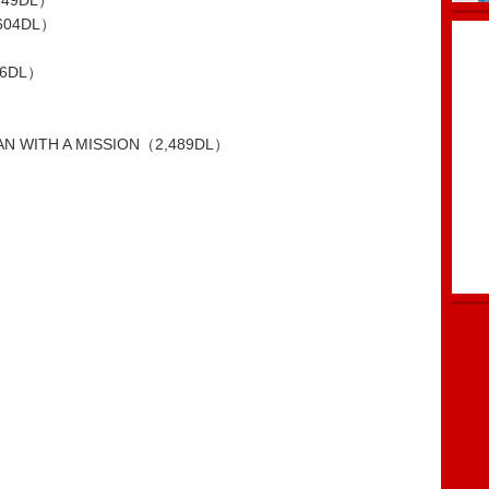
49DL）
604DL）
）
06DL）
MAN WITH A MISSION（2,489DL）