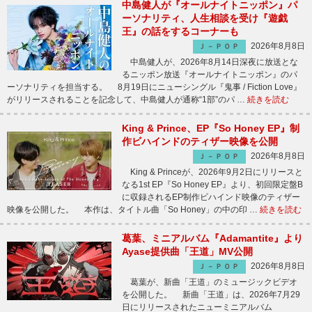
中島健人が『オールナイトニッポン』パ
ーソナリティ、人生相談を受け『遊戯
王』の話をするコーナーも
2026年8月8日
Ｊ－ＰＯＰ
中島健人が、2026年8月14日深夜に放送とな
るニッポン放送『オールナイトニッポン』のパ
ーソナリティを担当する。 8月19日にニューシングル『鬼事 / Fiction Love』
がリリースされることを記念して、中島健人が通称“1部”のパ …
続きを読む
King & Prince、EP『So Honey EP』制
作ビハインドのティザー映像を公開
2026年8月8日
Ｊ－ＰＯＰ
King & Princeが、2026年9月2日にリリースと
なる1st EP『So Honey EP』より、初回限定盤B
に収録されるEP制作ビハインド映像のティザー
映像を公開した。 本作は、タイトル曲「So Honey」の中の印 …
続きを読む
葛葉、ミニアルバム『Adamantite』より
Ayase提供曲「王道」MV公開
2026年8月8日
Ｊ－ＰＯＰ
葛葉が、新曲「王道」のミュージックビデオ
を公開した。 新曲「王道」は、2026年7月29
日にリリースされたニューミニアルバム