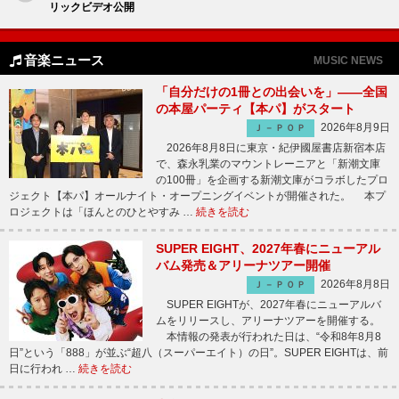
リックビデオ公開
音楽ニュース
MUSIC NEWS
「自分だけの1冊との出会いを」――全国
の本屋パーティ【本パ】がスタート
2026年8月9日
Ｊ－ＰＯＰ
2026年8月8日に東京・紀伊國屋書店新宿本店
で、森永乳業のマウントレーニアと「新潮文庫
の100冊」を企画する新潮文庫がコラボしたプロ
ジェクト【本パ】オールナイト・オープニングイベントが開催された。 本プ
ロジェクトは「ほんとのひとやすみ …
続きを読む
SUPER EIGHT、2027年春にニューアル
バム発売＆アリーナツアー開催
2026年8月8日
Ｊ－ＰＯＰ
SUPER EIGHTが、2027年春にニューアルバ
ムをリリースし、アリーナツアーを開催する。
本情報の発表が行われた日は、“令和8年8月8
日”という「888」が並ぶ“超八（スーパーエイト）の日”。SUPER EIGHTは、前
日に行われ …
続きを読む