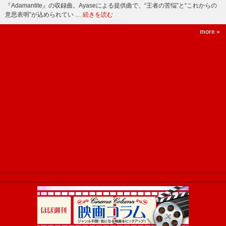
『Adamantite』の収録曲。Ayaseによる提供曲で、“王者の苦悩”と“これからの
意思表明”が込められてい …
続きを読む
more »