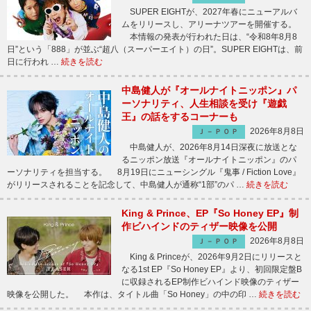
SUPER EIGHTが、2027年春にニューアルバ
ムをリリースし、アリーナツアーを開催する。
本情報の発表が行われた日は、“令和8年8月8
日”という「888」が並ぶ“超八（スーパーエイト）の日”。SUPER EIGHTは、前
日に行われ …
続きを読む
中島健人が『オールナイトニッポン』パ
ーソナリティ、人生相談を受け『遊戯
王』の話をするコーナーも
2026年8月8日
Ｊ－ＰＯＰ
中島健人が、2026年8月14日深夜に放送とな
るニッポン放送『オールナイトニッポン』のパ
ーソナリティを担当する。 8月19日にニューシングル『鬼事 / Fiction Love』
がリリースされることを記念して、中島健人が通称“1部”のパ …
続きを読む
King & Prince、EP『So Honey EP』制
作ビハインドのティザー映像を公開
2026年8月8日
Ｊ－ＰＯＰ
King & Princeが、2026年9月2日にリリースと
なる1st EP『So Honey EP』より、初回限定盤B
に収録されるEP制作ビハインド映像のティザー
映像を公開した。 本作は、タイトル曲「So Honey」の中の印 …
続きを読む