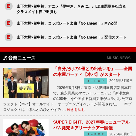
山下大輝×畠中祐、アニメ『夢中さ、きみに。』ED主題歌を担当＆
クラスメイト役で出演も
山下大輝×畠中祐、コラボレート楽曲「Go ahead！」MV公開
山下大輝×畠中祐、コラボレート楽曲「Go ahead！」配信スタート
音楽ニュース
MUSIC NEWS
「自分だけの1冊との出会いを」――全国
の本屋パーティ【本パ】がスタート
2026年8月9日
Ｊ－ＰＯＰ
2026年8月8日に東京・紀伊國屋書店新宿本店
で、森永乳業のマウントレーニアと「新潮文庫
の100冊」を企画する新潮文庫がコラボしたプロ
ジェクト【本パ】オールナイト・オープニングイベントが開催された。 本プ
ロジェクトは「ほんとのひとやすみ …
続きを読む
SUPER EIGHT、2027年春にニューアル
バム発売＆アリーナツアー開催
2026年8月8日
Ｊ－ＰＯＰ