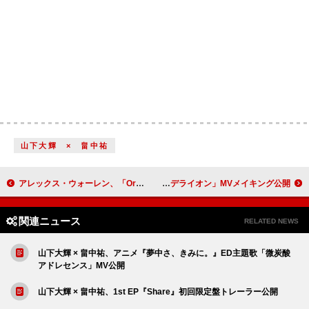
山下大輝 × 畠中祐
アレックス・ウォーレン、「Ordinary」が2025年の米ビルボード“Songs of the Summer”チャート首位に
go!go!vanillas、アニメ『SAKAMOTO DAYS』第2クールEDテーマ「ダンデライオン」MVメイキング公開
関連ニュース
RELATED NEWS
山下大輝 × 畠中祐、アニメ『夢中さ、きみに。』ED主題歌「微炭酸
アドレセンス」MV公開
山下大輝 × 畠中祐、1st EP『Share』初回限定盤トレーラー公開