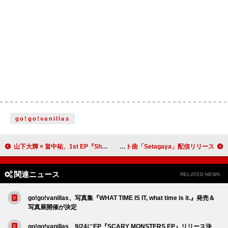
go!go!vanillas
山下大輝 × 畠中祐、1st EP『Share』全曲トレーラー公開
橋本薫（Helsinki Lambda Club）、初EP『日記』よりインスト曲「Setagaya」配信リリース
関連ニュース
RELATED NEWS
go!go!vanillas、写真集『WHAT TIME IS IT, what time is it.』発売＆
写真展開催が決定
go!go!vanillas、9/24にEP『SCARY MONSTERS EP』リリース決