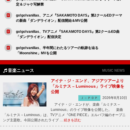
定＆ジャケ写解禁
go!go!vanillas、アニメ『SAKAMOTO DAYS』第2クールEDテーマ
の新曲「ダンデライオン」配信開始＆MV公開
go!go!vanillas、TVアニメ『SAKAMOTO DAYS』第2クールED曲
「ダンデライオン」配信決定
go!go!vanillas、半年間にわたるツアーの軌跡を辿る
「Moonshine」MVを公開
音楽ニュース
MUSIC NEWS
アイナ・ジ・エンド、アジアツアーより
「ルミナス – Luminous」ライブ映像を
公開
2026年8月10日
Ｊ－ＰＯＰ
アイナ・ジ・エンドが、楽曲「ルミナス –
Luminous」のライブ映像を公開した。 楽曲
「ルミナス – Luminous」は、TVアニメ『ONE PIECE』エルバフ編のオープニ
ング主題歌。今回公開されたライブ …
続きを読む