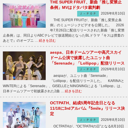
THE SUPER FRUIT、新曲「推し変禁止
条例」MVはドタバタ裁判劇
2026年8月10日
Ｊ－ＰＯＰ
THE SUPER FRUITが、新曲「推し変禁止条
例」のミュージックビデオを公開した。 2026
年7月26日に配信リリースされた新曲「推し変禁
止条例」は、同日よりABCテレビで放送開始となったBLドラマ『キスは捜査の
あとで』のオープニ …
続きを読む
aespa、日本ドームツアーや高尺スカイ
ドーム公演で披露したユニット曲
「Serenade」「Lollipop」配信リリース
2026年8月10日
Ｊ－ＰＯＰ
aespaが、ユニット曲「Serenade」
「Lollipop」を配信リリースした。 KARINAと
WINTERによる「Serenade」、GISELLEとNINGNINGによる「Lollipop」は、
日本ドームツアーで初披露された2曲 …
続きを読む
OCTPATH、結成5周年記念日となる
11/18に3rdアルバム『5mile』リリース決
定
2026年8月10日
Ｊ－ＰＯＰ
OCTPATHが、“OCTPATHの日”となる8月10日