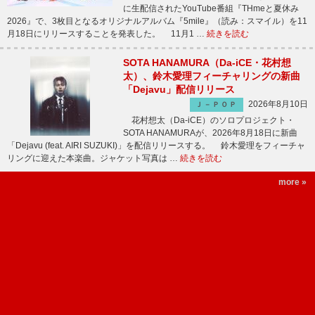
に生配信されたYouTube番組『THmeと夏休み
2026』で、3枚目となるオリジナルアルバム『5mile』（読み：スマイル）を11
月18日にリリースすることを発表した。 11月1 …
続きを読む
SOTA HANAMURA（Da-iCE・花村想
太）、鈴木愛理フィーチャリングの新曲
「Dejavu」配信リリース
2026年8月10日
Ｊ－ＰＯＰ
花村想太（Da-iCE）のソロプロジェクト・
SOTA HANAMURAが、2026年8月18日に新曲
「Dejavu (feat. AIRI SUZUKI)」を配信リリースする。 鈴木愛理をフィーチャ
リングに迎えた本楽曲。ジャケット写真は …
続きを読む
more »