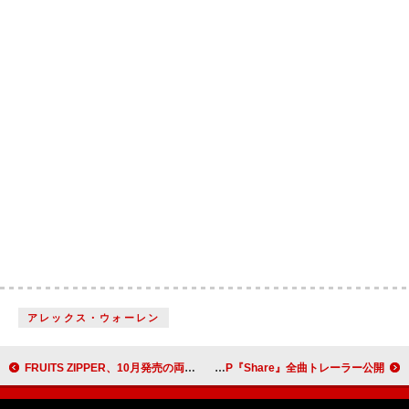
アレックス・ウォーレン
FRUITS ZIPPER、10月発売の両A面SGアートワーク公開 クレヨンしんちゃんとのコラボも
山下大輝 × 畠中祐、1st EP『Share』全曲トレーラー公開