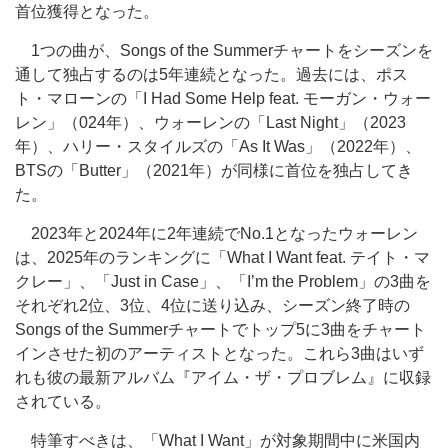
首位獲得となった。
1つの曲が、Songs of the Summerチャートをシーズンを
通して独占するのは5年連続となった。過去には、ポス
ト・マローンの「I Had Some Help feat. モーガン・ウォー
レン」（024年）、ウォーレンの「Last Night」（2023
年）、ハリー・スタイルズの「As It Was」（2022年）、
BTSの「Butter」（2021年）が同様に首位を独占してき
た。
2023年と2024年に2年連続でNo.1となったウォーレン
は、2025年のランキングに「What I Want feat. テイト・マ
クレー」、「Just in Case」、「I’m the Problem」の3曲を
それぞれ2位、3位、4位に送り込み、シーズン終了時の
Songs of the Summerチャートでトップ5に3曲をチャート
インさせた初のアーティストとなった。これら3曲はいず
れも彼の最新アルバム『アイム・ザ・プロブレム』に収録
されている。
特筆すべきは、「What I Want」が対象期間中に米国内