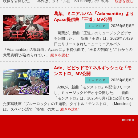
映像を公開した。 本作は、タイトル曲「So Honey」の中の印 …
続きを読む
葛葉、ミニアルバム『Adamantite』より
Ayase提供曲「王道」MV公開
2026年8月8日
Ｊ－ＰＯＰ
葛葉が、新曲「王道」のミュージックビデオ
を公開した。 新曲「王道」は、2026年7月29
日にリリースされたニューミニアルバム
『Adamantite』の収録曲。Ayaseによる提供曲で、“王者の苦悩”と“これからの
意思表明”が込められてい …
続きを読む
Ado、ビビッドでエネルギッシュな「モ
ンストロ」MV公開
2026年8月8日
Ｊ－ＰＯＰ
Adoが、新曲「モンストロ」を配信リリース
し、ミュージックビデオを公開した。 新曲
「モンストロ」は、2026年8月7日に公開となっ
た実写映画『ブルーロック』の主題歌。タイトル「モンストロ」（Monstruo）
は、スペイン語で「怪物」の意 …
続きを読む
more »