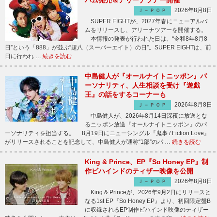
バム発売＆アリーナツアー開催
2026年8月8日
Ｊ－ＰＯＰ
SUPER EIGHTが、2027年春にニューアルバ
ムをリリースし、アリーナツアーを開催する。
本情報の発表が行われた日は、“令和8年8月8
日”という「888」が並ぶ“超八（スーパーエイト）の日”。SUPER EIGHTは、前
日に行われ …
続きを読む
中島健人が『オールナイトニッポン』パ
ーソナリティ、人生相談を受け『遊戯
王』の話をするコーナーも
2026年8月8日
Ｊ－ＰＯＰ
中島健人が、2026年8月14日深夜に放送とな
るニッポン放送『オールナイトニッポン』のパ
ーソナリティを担当する。 8月19日にニューシングル『鬼事 / Fiction Love』
がリリースされることを記念して、中島健人が通称“1部”のパ …
続きを読む
King & Prince、EP『So Honey EP』制
作ビハインドのティザー映像を公開
2026年8月8日
Ｊ－ＰＯＰ
King & Princeが、2026年9月2日にリリースと
なる1st EP『So Honey EP』より、初回限定盤B
に収録されるEP制作ビハインド映像のティザー