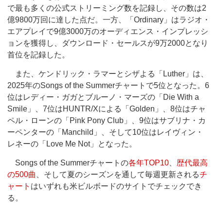
で最も多くの公式ストリーミング数を記録し、その数は2
億9800万回に達した点だ。一方、「Ordinary」はラジオ・
エアプレイで9億3000万のオーディエンス・インプレッシ
ョンを獲得し、ダウンロード・セールスが9万2000となり
首位を記録した。
また、ケンドリック・ラマーとシザよる「Luther」は、
2025年のSongs of the Summerチャートで5位となった。6
位はレディー・ガガとブルーノ・マーズの「Die With a
Smile」、7位はHUNTR/Xによる「Golden」、8位はチャ
ペル・ローンの「Pink Pony Club」、9位はサブリナ・カ
ーペンターの「Manchild」、そして10位はレイヴィン・
レネーの「Love Me Not」となった。
Songs of the Summerチャートの
各年TOP10
、
歴代最高
の500曲
、そして夏のシーズンを通して毎週更新される
チ
ャート
はいずれも米ビルボードのサイトでチェックでき
る。