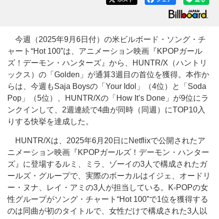
今週（2025年9月6日付）の米ビルボード・ソング・チ
ャート“Hot 100”は、アニメーション映画『KPOPガール
ズ！デーモン・ハンターズ』から、HUNTR/X（ハントリ
ックス）の「Golden」が通算3週目の首位を獲得。本作か
らは、今週もSaja Boysの「Your Idol」（4位）と「Soda
Pop」（5位）、HUNTR/Xの「How It’s Done」が9位にラ
ンクインして、2週連続で4曲が同時（同週）にTOP10入
りする快挙を達成した。
HUNTR/Xは、2025年6月20日にNetflixで公開されたア
ニメーション映画『KPOPガールズ！デーモン・ハンター
ズ』に登場するルミ、ミラ、ゾーイの3人で構成されたガ
ールズ・グループで、実際のボーカルはイジェ、オードリ
ー・ヌナ、レイ・アミの3人が担当している。K-POPの女
性グループがソング・チャート“Hot 100”で1位を獲得する
のは同曲が初のタイトルで、女性だけで構成された3人以