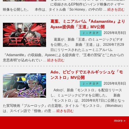
に収録されるEP制作ビハインド映像のティザー
映像を公開した。 本作は、タイトル曲「So Honey」の中の印 …
続きを読む
葛葉、ミニアルバム『Adamantite』より
Ayase提供曲「王道」MV公開
2026年8月8日
Ｊ－ＰＯＰ
葛葉が、新曲「王道」のミュージックビデオ
を公開した。 新曲「王道」は、2026年7月29
日にリリースされたニューミニアルバム
『Adamantite』の収録曲。Ayaseによる提供曲で、“王者の苦悩”と“これからの
意思表明”が込められてい …
続きを読む
Ado、ビビッドでエネルギッシュな「モ
ンストロ」MV公開
2026年8月8日
Ｊ－ＰＯＰ
Adoが、新曲「モンストロ」を配信リリース
し、ミュージックビデオを公開した。 新曲
「モンストロ」は、2026年8月7日に公開となっ
た実写映画『ブルーロック』の主題歌。タイトル「モンストロ」（Monstruo）
は、スペイン語で「怪物」の意 …
続きを読む
more »