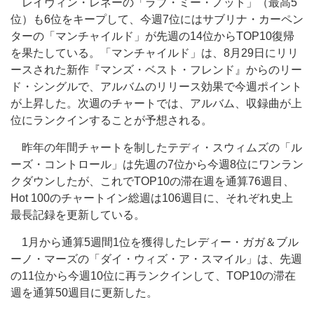
レイヴィン・レネーの「ラブ・ミー・ノット」（最高5
位）も6位をキープして、今週7位にはサブリナ・カーペン
ターの「マンチャイルド」が先週の14位からTOP10復帰
を果たしている。「マンチャイルド」は、8月29日にリリ
ースされた新作『マンズ・ベスト・フレンド』からのリー
ド・シングルで、アルバムのリリース効果で今週ポイント
が上昇した。次週のチャートでは、アルバム、収録曲が上
位にランクインすることが予想される。
昨年の年間チャートを制したテディ・スウィムズの「ル
ーズ・コントロール」は先週の7位から今週8位にワンラン
クダウンしたが、これでTOP10の滞在週を通算76週目、
Hot 100のチャートイン総週は106週目に、それぞれ史上
最長記録を更新している。
1月から通算5週間1位を獲得したレディー・ガガ＆ブル
ーノ・マーズの「ダイ・ウィズ・ア・スマイル」は、先週
の11位から今週10位に再ランクインして、TOP10の滞在
週を通算50週目に更新した。