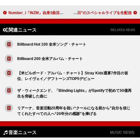
Number_i「INZM」自身3曲目のストリーミング累計1億回再生突破
KREVA、“クレバの日”のスペシャルライブを生配信
関連ニュース
RELATED NEWS
Billboard Hot 100 全米ソング・チャート
Billboard 200 全米アルバム・チャート
【米ビルボード・アルバム・チャート】Stray Kids通算7作目の首
位、レイヴェイ／デフトーンズTOP5デビュー
ザ・ウィークエンド、「Blinding Lights」がSpotifyで初めて50億再
生を突破した曲に
リアーナ、音楽活動20周年を祝い“クールになる前から”自分を信じ
てくれたすべての人へ“20年分の感謝”を捧げる
音楽ニュース
MUSIC NEWS