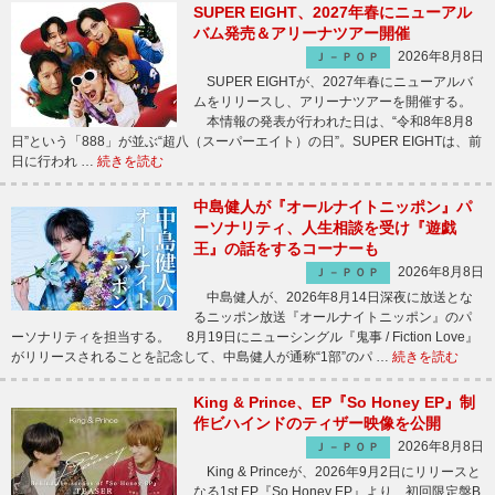
SUPER EIGHT、2027年春にニューアル
バム発売＆アリーナツアー開催
2026年8月8日
Ｊ－ＰＯＰ
SUPER EIGHTが、2027年春にニューアルバ
ムをリリースし、アリーナツアーを開催する。
本情報の発表が行われた日は、“令和8年8月8
日”という「888」が並ぶ“超八（スーパーエイト）の日”。SUPER EIGHTは、前
日に行われ …
続きを読む
中島健人が『オールナイトニッポン』パ
ーソナリティ、人生相談を受け『遊戯
王』の話をするコーナーも
2026年8月8日
Ｊ－ＰＯＰ
中島健人が、2026年8月14日深夜に放送とな
るニッポン放送『オールナイトニッポン』のパ
ーソナリティを担当する。 8月19日にニューシングル『鬼事 / Fiction Love』
がリリースされることを記念して、中島健人が通称“1部”のパ …
続きを読む
King & Prince、EP『So Honey EP』制
作ビハインドのティザー映像を公開
2026年8月8日
Ｊ－ＰＯＰ
King & Princeが、2026年9月2日にリリースと
なる1st EP『So Honey EP』より、初回限定盤B