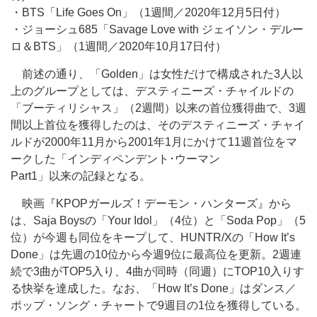
・BTS「Life Goes On」（1週間／2020年12月5日付）
・ジョーシュ685「Savage Love with ジェイソン・デルー
ロ＆BTS」（1週間／2020年10月17日付）
前述の通り、「Golden」は女性だけで構成された3人以
上のグループとしては、デスティニーズ・チャイルドの
「ブーティリシャス」（2週間）以来の首位獲得曲で、3週
間以上首位を獲得したのは、そのデスティニーズ・チャイ
ルドが2000年11月から2001年1月にかけて11週首位をマ
ークした「インディペンデント･ウーマン
Part1」以来の記録となる。
映画『KPOPガールズ！デーモン・ハンターズ』から
は、Saja Boysの「Your Idol」（4位）と「Soda Pop」（5
位）が今週も同位をキープして、HUNTR/Xの「How It’s
Done」は先週の10位から今週9位に最高位を更新。2週連
続で3曲がTOP5入り、4曲が同時（同週）にTOP10入りす
る快挙を達成した。なお、「How It’s Done」はダンス／
ポップ・ソング・チャートで9週目の1位を獲得している。