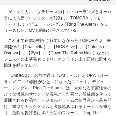
ザ・ケミカル・ブラザーズのトム・ローランズとオーロ
ラによる新プロジェクトが始動し、TOMORA（トモー
ラ） としてデビュー・シングル「Ring The Alarm」をリ
リースした。MVも同時公開されている。
これまで正体が明かされていなかった TOMORA は、来
年開催の【Coachella】、【NOS Alive】、【Colours of
Ostrava】、【Øya】、【Down The Rabbit Hole】などの
フェスへの出演発表により、オンライン上で正体に関する
憶測を呼んでいた。
TOMORAは、名前の通り TOM（トム）と ORA（オー
ラ） の二つの個性がひとつになったユニット。デビュ
ー・シングル「Ring The Alarm」は、未知なる宇宙信号の
ような機械的サウンドが混沌とした喜びと解放感を伴って
展開される作品で、デジタルアラームの信号音から幕を開
け、重厚なキックドラムと高揚感あふれるボーカルが重な
り、危険を告げるはずの三語のフレーズ「Ring The