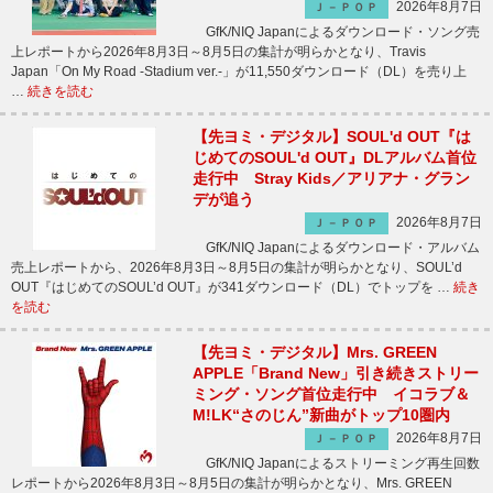
2026年8月7日
Ｊ－ＰＯＰ
GfK/NIQ Japanによるダウンロード・ソング売
上レポートから2026年8月3日～8月5日の集計が明らかとなり、Travis
Japan「On My Road -Stadium ver.-」が11,550ダウンロード（DL）を売り上
…
続きを読む
【先ヨミ・デジタル】SOUL'd OUT『は
じめてのSOUL'd OUT』DLアルバム首位
走行中 Stray Kids／アリアナ・グラン
デが追う
2026年8月7日
Ｊ－ＰＯＰ
GfK/NIQ Japanによるダウンロード・アルバム
売上レポートから、2026年8月3日～8月5日の集計が明らかとなり、SOUL’d
OUT『はじめてのSOUL’d OUT』が341ダウンロード（DL）でトップを …
続き
を読む
【先ヨミ・デジタル】Mrs. GREEN
APPLE「Brand New」引き続きストリー
ミング・ソング首位走行中 イコラブ＆
M!LK“さのじん”新曲がトップ10圏内
2026年8月7日
Ｊ－ＰＯＰ
GfK/NIQ Japanによるストリーミング再生回数
レポートから2026年8月3日～8月5日の集計が明らかとなり、Mrs. GREEN