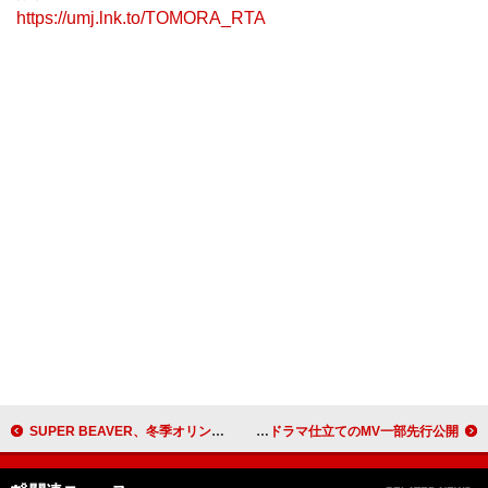
https://umj.lnk.to/TOMORA_RTA
SUPER BEAVER、冬季オリンピック“フジテレビ系2026 アスリート応援ソング”を担当
平野莉玖、“結婚”がテーマの新曲「約束 ～color of love～」配信決定＆ドラマ仕立てのMV一部先行公開