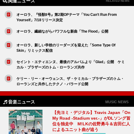
関連ニュース
RELATED NEWS
オーロラ、『怪獣8号』第2期OPテーマ「You Can’t Run From
Yourself」7/18リリース決定
オーロラ、繊細ながらパワフルな新曲「The Flood」公開
オーロラ、新しい学校のリーダーズを迎えた「Some Type Of
Skin」リミックス配信
セイント・エティエンヌ、最後のアルバムより「Glad」公開 ケミ
カル・ブラザーズのトム・ローランズ共作
ケリー・リー・オーウェンス、ザ・ケミカル・ブラザーズのトム・
ローランズと共作したテクノ・バラード公開
音楽ニュース
MUSIC NEWS
【先ヨミ・デジタル】Travis Japan「On
My Road -Stadium ver.-」がDLソング首
位を独走中 M!LKの佐野勇斗＆吉田仁人
によるユニット曲が追う