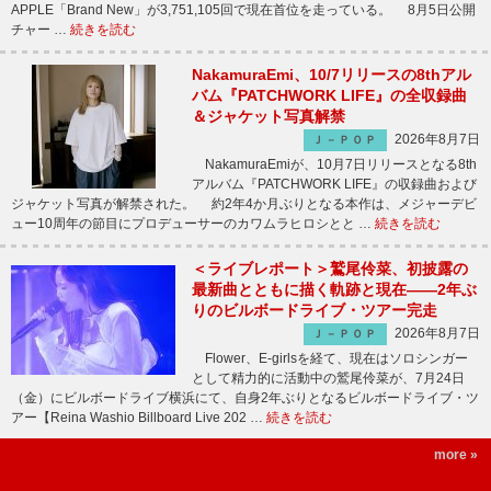
APPLE「Brand New」が3,751,105回で現在首位を走っている。 8月5日公開
チャー …
続きを読む
NakamuraEmi、10/7リリースの8thアル
バム『PATCHWORK LIFE』の全収録曲
＆ジャケット写真解禁
2026年8月7日
Ｊ－ＰＯＰ
NakamuraEmiが、10月7日リリースとなる8th
アルバム『PATCHWORK LIFE』の収録曲および
ジャケット写真が解禁された。 約2年4か月ぶりとなる本作は、メジャーデビ
ュー10周年の節目にプロデューサーのカワムラヒロシとと …
続きを読む
＜ライブレポート＞鷲尾伶菜、初披露の
最新曲とともに描く軌跡と現在――2年ぶ
りのビルボードライブ・ツアー完走
2026年8月7日
Ｊ－ＰＯＰ
Flower、E-girlsを経て、現在はソロシンガー
として精力的に活動中の鷲尾伶菜が、7月24日
（金）にビルボードライブ横浜にて、自身2年ぶりとなるビルボードライブ・ツ
アー【Reina Washio Billboard Live 202 …
続きを読む
more »