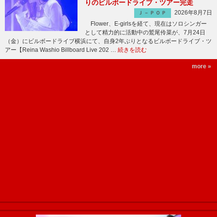
りのビルボードライブ・ツアー完走
2026年8月7日
Ｊ－ＰＯＰ
Flower、E-girlsを経て、現在はソロシンガー
として精力的に活動中の鷲尾伶菜が、7月24日
（金）にビルボードライブ横浜にて、自身2年ぶりとなるビルボードライブ・ツ
アー【Reina Washio Billboard Live 202 …
続きを読む
more »