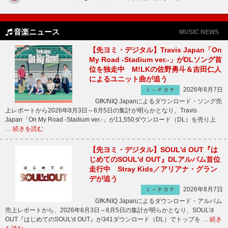
音楽ニュース
MUSIC NEWS
【先ヨミ・デジタル】Travis Japan「On
My Road -Stadium ver.-」がDLソング首
位を独走中 M!LKの佐野勇斗＆吉田仁人
によるユニット曲が追う
2026年8月7日
Ｊ－ＰＯＰ
GfK/NIQ Japanによるダウンロード・ソング売
上レポートから2026年8月3日～8月5日の集計が明らかとなり、Travis
Japan「On My Road -Stadium ver.-」が11,550ダウンロード（DL）を売り上
…
続きを読む
【先ヨミ・デジタル】SOUL'd OUT『は
じめてのSOUL'd OUT』DLアルバム首位
走行中 Stray Kids／アリアナ・グラン
デが追う
2026年8月7日
Ｊ－ＰＯＰ
GfK/NIQ Japanによるダウンロード・アルバム
売上レポートから、2026年8月3日～8月5日の集計が明らかとなり、SOUL’d
OUT『はじめてのSOUL’d OUT』が341ダウンロード（DL）でトップを …
続き