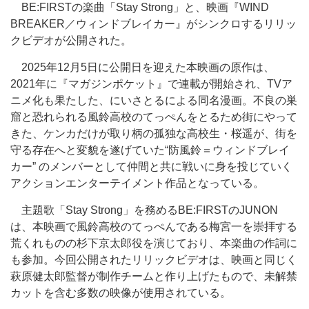
BE:FIRSTの楽曲「Stay Strong」と、映画『WIND
BREAKER／ウィンドブレイカー』がシンクロするリリッ
クビデオが公開された。
2025年12月5日に公開日を迎えた本映画の原作は、
2021年に『マガジンポケット』で連載が開始され、TVア
ニメ化も果たした、にいさとるによる同名漫画。不良の巣
窟と恐れられる風鈴高校のてっぺんをとるため街にやって
きた、ケンカだけが取り柄の孤独な高校生・桜遥が、街を
守る存在へと変貌を遂げていた“防風鈴＝ウィンドブレイ
カー” のメンバーとして仲間と共に戦いに身を投じていく
アクションエンターテイメント作品となっている。
主題歌「Stay Strong」を務めるBE:FIRSTのJUNON
は、本映画で風鈴高校のてっぺんである梅宮一を崇拝する
荒くれものの杉下京太郎役を演じており、本楽曲の作詞に
も参加。今回公開されたリリックビデオは、映画と同じく
萩原健太郎監督が制作チームと作り上げたもので、未解禁
カットを含む多数の映像が使用されている。