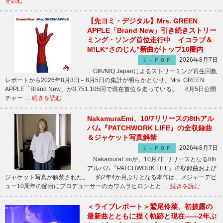
を読む
【先ヨミ・デジタル】Mrs. GREEN
APPLE「Brand New」引き続きストリー
ミング・ソング首位走行中 イコラブ＆
M!LK“さのじん”新曲がトップ10圏内
2026年8月7日
Ｊ－ＰＯＰ
GfK/NIQ Japanによるストリーミング再生回数
レポートから2026年8月3日～8月5日の集計が明らかとなり、Mrs. GREEN
APPLE「Brand New」が3,751,105回で現在首位を走っている。 8月5日公開
チャー …
続きを読む
NakamuraEmi、10/7リリースの8thアル
バム『PATCHWORK LIFE』の全収録曲
＆ジャケット写真解禁
2026年8月7日
Ｊ－ＰＯＰ
NakamuraEmiが、10月7日リリースとなる8th
アルバム『PATCHWORK LIFE』の収録曲および
ジャケット写真が解禁された。 約2年4か月ぶりとなる本作は、メジャーデビ
ュー10周年の節目にプロデューサーのカワムラヒロシとと …
続きを読む
＜ライブレポート＞鷲尾伶菜、初披露の
最新曲とともに描く軌跡と現在――2年ぶ