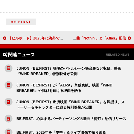
BE:FIRST
【ビルボード】2025年に海外で最も聴かれた日本の楽曲はCreepy Nuts「オトノケ」 米津玄師が怒涛の追い上げでトップ10入り（コメントあり）
ガンズ・アンド・ローゼズ、約2年ぶりの新曲「Nothin'」と「Atlas」配信
関連ニュース
RELATED NEWS
JUNON（BE:FIRST）登場のバトルシーン舞台裏など収録、映画
『WIND BREAKER』特別映像が公開
JUNON（BE:FIRST）が『AERA』単独表紙、映画『WIND
BREAKER』や挑戦を続ける理由を語る
JUNON（BE:FIRST）出演映画『WIND BREAKER』を深掘り、ス
トーリー＆キャラクターに迫る特別映像が公開
BE:FIRST、心温まるパーティーソングの新曲「街灯」配信リリース
BE:FIRST、2025年を「夢中」＆ライブ映像で振り返る