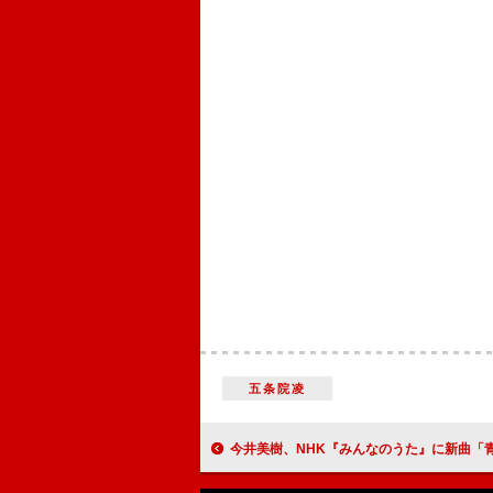
五条院凌
今井美樹、NHK『みんなのうた』に新曲「青空とオスカー・ピーターソン