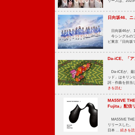
リースは、202
日向坂46、
日向坂46が、1
今シングルのフ
ビ東京『日向坂
Da-iCE、
Da-iCEが
ッド」はキリン
詞・作曲を担当
きを読む
MA55IVE TH
Fujita」配
MA55IVE THE 
リリースした。 本
日本 …
続きを読