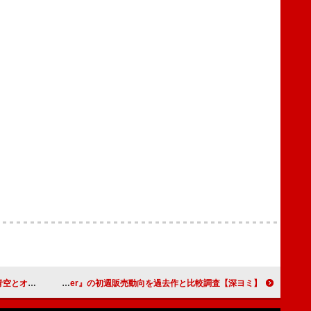
」書き下ろし
【深ヨミ】KID PHENOMENON 『Sparkle Summer』の初週販売動向を過去作と比較調査