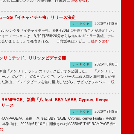
5年6月の11thシングル「希望列車」以来約 …
続きを読む
ニューSG『イチャイチャ虫』リリース決定
2026年8月8日
Ｊ－ＰＯＰ
8thシングル『イチャイチャ虫』を9月30日に発売することが決定した。
ォーメーションは、8月9日25時20分から放送のレギュラー番組、テレ
で会いましょう』で発表される。 日向坂46はデビュ …
続きを読む
「アンリミテッド」リリックビデオ公開
2026年8月8日
Ｊ－ＰＯＰ
、最新曲「アンリミテッド」のリリックビデオを公開した。 「アンリミテ
ビール「のどごし」のCMソングで、メンバーの工藤大輝と花村想太が作
した楽曲。ブレイクビーツを軸に構成しながら、サビではフルバン …
続
E RAMPAGE、新曲「八 feat. BBY NABE, Cyprus, Kenya
信リリース
2026年8月8日
Ｊ－ＰＯＰ
RAMPAGEが、新曲「八 feat. BBY NABE, Cyprus, Kenya Fujita」を配信
楽曲は、2026年6月10日に開催されたMA55IVE THE RAMPAGE初の
む