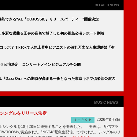
RELATED NEWS
できる“AL『GOJOSSIC』リリースパーティー”開催決定
た多彩な選曲＆圧巻の音色で魅了した初の福島公演レポート到着
コラボ？ TikTokで人気上昇中ピアニストの波乱万丈な人生譚解禁「有
ケストラ公演決定 コンサートメインビジュアルを公開
ボAL『Dazz On』への期待が高まる一夜となった東京キネマ倶楽部公演の
MUSIC NEWS
2thシングルをリリース決定
2026年8月8日
Ｊ－ＰＯＰ
2thシングルを10月28日に発売することを発表した。 発表は、配信プラ
OWROOMで実施された『NGT48緊急生配信』で行われた。シングルのリ