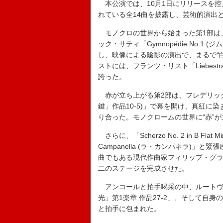
本公演では、10月1日にリリースを控え
れている全14曲を披露し、芸術的演出
モノクロの世界から始まった第1部は、ロベ
ック・サティ「Gymnopédie No.
し、映像による陰影の演出で、まるで“
ストには、フランツ・リスト「Liebest
誇った。
赤が立ち上がる第2部は、フレデリック・ショパン
鍵」作品10-5)」で幕を開け、真紅
り合った。モノクロームの世界に“赤”
さらに、「Scherzo No. 2 in B Flat
Campanella (ラ・カンパネラ)
曲でもある現代作曲家フィリップ・グラス
二のステージを完成させた。
アンコールと拍手喝采の中、ルートヴィ
光」第1楽章 作品27-2」、そして自身の
と拍手に包まれた。