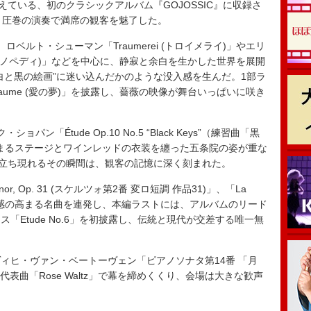
ている、初のクラシックアルバム『GOJOSSIC』に収録さ
と圧巻の演奏で満席の観客を魅了した。
ルト・シューマン「Traumerei (トロイメライ)」やエリ
1 (ジムノペディ)」などを中心に、静寂と余白を生かした世界を展開
白と黒の絵画”に迷い込んだかのような没入感を生んだ。1部ラ
raume (愛の夢)」を披露し、薔薇の映像が舞台いっぱいに咲き
「Étude Op.10 No.5 “Black Keys”（練習曲「黒
に染まるステージとワインレッドの衣装を纏った五条院の姿が重な
が立ち現れるその瞬間は、観客の記憶に深く刻まれた。
 Minor, Op. 31 (スケルツォ第2番 変ロ短調 作品31)」、「La
」と緊張感の高まる名曲を連発し、本編ラストには、アルバムのリード
「Etude No.6」を初披露し、伝統と現代が交差する唯一無
ヒ・ヴァン・ベートーヴェン「ピアノソナタ第14番 「月
代表曲「Rose Waltz」で幕を締めくくり、会場は大きな歓声