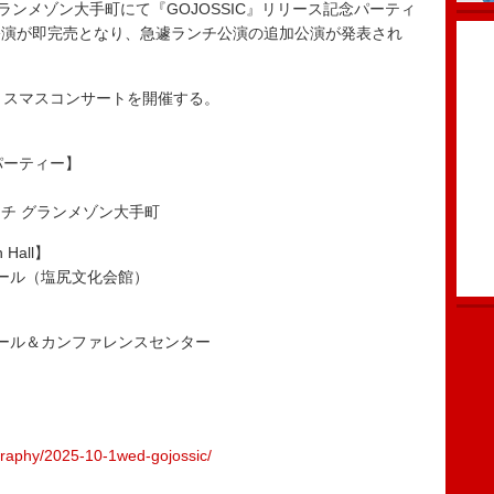
ンメゾン大手町にて『GOJOSSIC』リリース記念パーティ
公演が即完売となり、急遽ランチ公演の追加公演が発表され
リスマスコンサートを開催する。
パーティー】
ンチ グランメゾン大手町
n Hall】
ホール（塩尻文化会館）
ノホール＆カンファレンスセンター
ography/2025-10-1wed-gojossic/