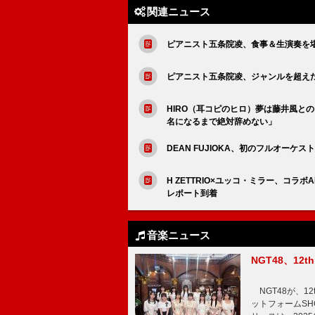
関連ニュース
ピアニスト五条院凌、食事＆生演奏を堪能
ピアニスト五条院凌、ジャンルを超え
HIRO（耳コピのヒロ）夢は藤井風との
名になるまで絶対辞めない」
DEAN FUJIOKA、初のフルオー
H ZETTRIO×ユッコ・ミラー、コラ
レポート到着
音楽ニュース
NGT48、1
NGT48が、1
ットフォームSH