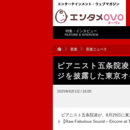
特集・インタビュー
FEATURE & INTERVIEW
音楽
音楽ニュース
ピアニスト五条院凌
ジを披露した東京オ
2025年9月1日 / 16:00
ピアニスト五条院凌が、8月29日に東
ト【Raw Fabulous Sound – Encore at