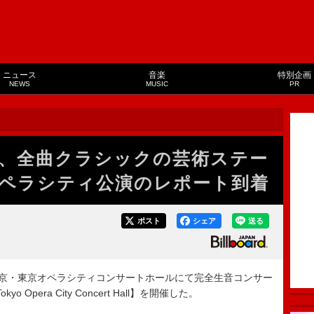
ニュース
音楽
特別企画
NEWS
MUSIC
PR
、全曲クラシックの芸術ステー
ペラシティ公演のレポート到着
ポスト
シェア
送る
京・東京オペラシティコンサートホールにて完全生音コンサー
 Tokyo Opera City Concert Hall】を開催した。