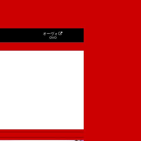
オーヴォ
OVO