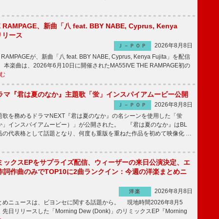
E RAMPAGE、新曲「八 feat. BBY NABE, Cyprus, Kenya
信リリース
2026年8月8日
Ｊ－ＰＯＰ
RAMPAGEが、新曲「八 feat. BBY NABE, Cyprus, Kenya Fujita」を配信
楽曲は、2026年6月10日に開催されたMA55IVE THE RAMPAGE初の
む
ラマ『君は夏のなか』主題歌「蛍」インスパイアムービー公開
2026年8月8日
Ｊ－ＰＯＰ
歌を務めるドラマNEXT『君は夏のなか』の名シーンを使用した「蛍
か」インスパイアムービー）」が公開された。 『君は夏のなか』はBL
品の代表格として話題となり、何度も重版を重ねた作品を初めて映像化 …
ミックスEPをサプライズ配信、ウィーザーの来日公演決定、エ
作詞作曲のみでTOP10に2曲ランクイン：今週の洋楽まとめニ
2026年8月8日
洋楽
めニュースは、ビヨンセに関する話題から。 現地時間2026年8月5
日リリースした「Morning Dew (Donk)」のリミックスEP『Morning