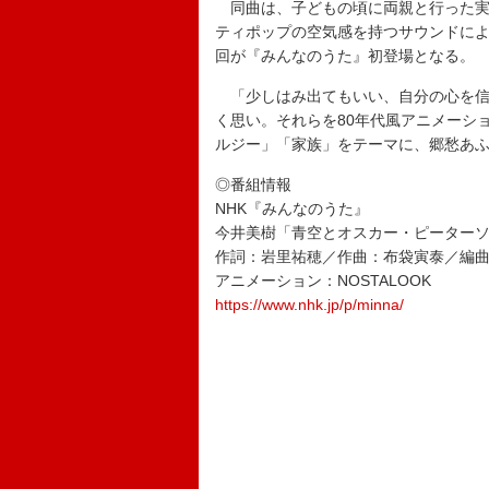
同曲は、子どもの頃に両親と行った実
ティポップの空気感を持つサウンドによ
回が『みんなのうた』初登場となる。
「少しはみ出てもいい、自分の心を信
く思い。それらを80年代風アニメーショ
ルジー」「家族」をテーマに、郷愁あ
◎番組情報
NHK『みんなのうた』
今井美樹「青空とオスカー・ピーターソン
作詞：岩里祐穂／作曲：布袋寅泰／編
アニメーション：NOSTALOOK
https://www.nhk.jp/p/minna/