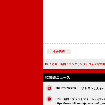
今井美樹
くるり、新曲「ワンダリング」ジャケ写公開 村松沙友理×白洲迅のW主演ドラマ
関連ニュース
FRUITS ZIPPER、『クレヨン
Uru、新曲「プラットフォーム」がTV
https://www.billboard-japan.com/d_n