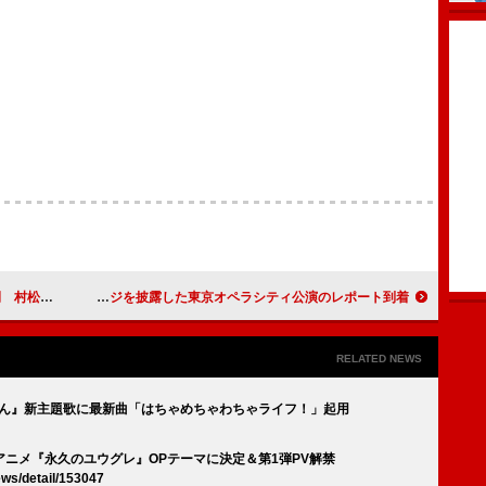
主題歌に決定
ピアニスト五条院凌、全曲クラシックの芸術ステージを披露した東京オペラシティ公演のレポート到着
RELATED NEWS
しんちゃん』新主題歌に最新曲「はちゃめちゃわちゃライフ！」起用
アニメ『永久のユウグレ』OPテーマに決定＆第1弾PV解禁
ews/detail/153047