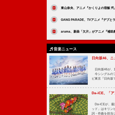
東山奈央、アニメ『かくりよの宿飯 弐』
GANG PARADE、TVアニメ『デ
aruma、新曲「欠片」がアニメ『補助
音楽ニュース
日向坂46、
日向坂46が、1
今シングルのフ
ビ東京『日向坂
Da-iCE、
Da-iCEが
ッド」はキリン
詞・作曲を担当