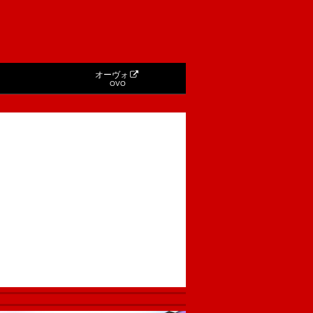
オーヴォ
OVO