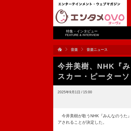
特集・インタビュー
FEATURE & INTERVIEW
音楽
音楽ニュース
今井美樹、NHK『
スカー・ピーターソ
2025年9月1日 / 15:00
今井美樹が歌うNHK『みんなのうた』
アされることが決定した。