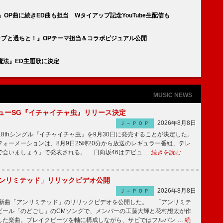
OP曲に続きED曲も担当 Wタイアップ記念YouTube生配信も
ブとラブと過ちと！』OPテーマ担当＆コラボビジュアル公開
魔法』ED主題歌に決定
MUSIC NEWS
ニューSG『イチャイチャ虫』リリース決定
2026年8月8日
Ｊ－ＰＯＰ
8thシングル『イチャイチャ虫』を9月30日に発売することが決定した。
ォーメーションは、8月9日25時20分から放送のレギュラー番組、テレ
で会いましょう』で発表される。 日向坂46はデビュ …
続きを読む
「アンリミテッド」リリックビデオ公開
2026年8月8日
Ｊ－ＰＯＰ
、最新曲「アンリミテッド」のリリックビデオを公開した。 「アンリミテ
ビール「のどごし」のCMソングで、メンバーの工藤大輝と花村想太が作
した楽曲。ブレイクビーツを軸に構成しながら、サビではフルバン …
続