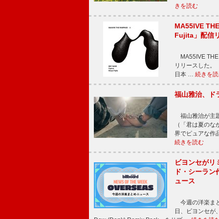
きを読む
MA55IVE TH
Fujita」配
MA55IVE THE 
リリースした。 本
日本 …
続きを読
福山雅治、ド
福山雅治が主題
（「君は夏のな
界でピュアな作
続きを読む
ビヨンセがリ
ド・シーラン
ュース
今週の洋楽まと
日、ビヨンセが、先