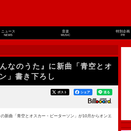
ニュース
音楽
特別企画
NEWS
MUSIC
PR
みんなのうた』に新曲「青空とオ
ン」書き下ろし
ポスト
シェア
送る
の新曲「青空とオスカー・ピーターソン」が10月からオンエ