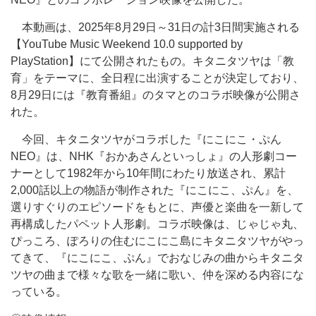
本動画は、2025年8月29日～31日の計3日間実施される
【YouTube Music Weekend 10.0 supported by
PlayStation】にて公開されたもの。キタニタツヤは「教
育」をテーマに、全日程に出演することが決定しており、
8月29日には『教育番組』のタマとのコラボ映像が公開さ
れた。
今回、キタニタツヤがコラボした『にこにこ・ぷん
NEO』は、NHK『おかあさんといっしょ』の人形劇コー
ナーとして1982年から10年間にわたり放送され、累計
2,000話以上の物語が制作された『にこにこ、ぷん』を、
選りすぐりのエピソードをもとに、声優と楽曲を一新して
再構成したパペット人形劇。コラボ映像は、じゃじゃ丸、
ぴっころ、ぽろりの住むにこにこ島にキタニタツヤがやっ
てきて、『にこにこ、ぷん』でおなじみの曲からキタニタ
ツヤの曲まで様々な歌を一緒に歌い、仲を深める内容にな
っている。