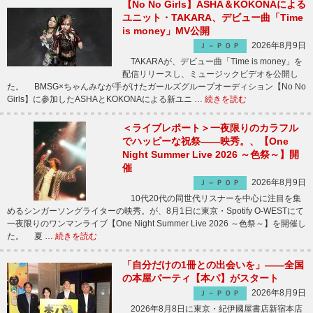
【No No Girls】ASHA＆KOKONAによる
ユニット・TAKARA、デビュー曲「Time
is money」MV公開
2026年8月9日
Ｊ－ＰＯＰ
TAKARAが、デビュー曲「Time is money」を
配信リリースし、ミュージックビデオを公開し
た。 BMSG×ちゃんみなが手がけたガールズグループオーディション【No No
Girls】に参加したASHAとKOKONAによる新ユニ …
続きを読む
＜ライブレポート＞一夜限りのカラフル
でハッピーな祝祭――映秀。、【One
Night Summer Live 2026 ～色祭～】開
催
2026年8月9日
Ｊ－ＰＯＰ
10代20代の同世代リスナーを中心に注目を集
めるシンガーソングライターの映秀。が、8月1日に東京・Spotify O-WESTにて
一夜限りのワンマンライブ【One Night Summer Live 2026 ～色祭～】を開催し
た。 夏 …
続きを読む
「自分だけの1冊との出会いを」――全国
の本屋パーティ【本パ】がスタート
2026年8月9日
Ｊ－ＰＯＰ
2026年8月8日に東京・紀伊國屋書店新宿本店