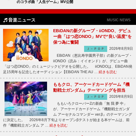
のコラボ曲「人生ゲーム」MV公開
音楽ニュース
MUSIC NEWS
EBiDANの新グループ・iiONDO、デビュ
ー曲「はつ恋ONDO」MVで“良い温度”を
保つ為に奮闘
2026年8月9日
Ｊ－ＰＯＰ
EBiDAN（恵比寿学園男子部）の新グループ・
iiONDO（読み：イイオンド）が、デビュー曲
「はつ恋ONDO」のミュージックビデオを公開した。 iiONDOは、EBiDAN発
足15周年を記念したオーディション【EBiDAN THE AU …
続きを読む
ももクロ、アーケードカードゲーム『機
動戦士ガンダム』テーマソングを担当
2026年8月9日
Ｊ－ＰＯＰ
ももいろクローバーZの新曲「無 我 夢 中」
が、アーケードカードゲーム『機動戦士ガンダ
ム アーセナルコマンダー ver.β』のテーマソング
に決定した。 2026年8月下旬よりオープンβテストが始まる本ゲームは、前
作『機動戦士ガンダム ア …
続きを読む