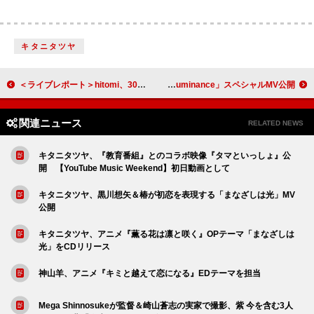
キタニタツヤ
＜ライブレポート＞hitomi、30周年をファンと分かち合った愛溢れるアニバーサリー・ライブ「ここからがまたスタートだと思っています」
井口理（King Gnu）が歌唱する映画『国宝』主題歌「Luminance」スペシャルMV公開
関連ニュース
RELATED NEWS
キタニタツヤ、『教育番組』とのコラボ映像『タマといっしょ』公
開 【YouTube Music Weekend】初日動画として
キタニタツヤ、黒川想矢＆椿が初恋を表現する「まなざしは光」MV
公開
キタニタツヤ、アニメ『薫る花は凛と咲く』OPテーマ「まなざしは
光」をCDリリース
神山羊、アニメ『キミと越えて恋になる』EDテーマを担当
Mega Shinnosukeが監督＆崎山蒼志の実家で撮影、紫 今を含む3人