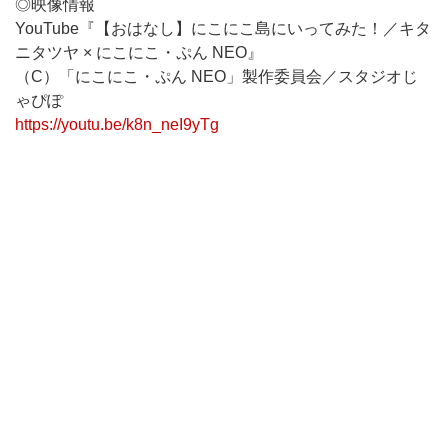
◎映像情報
YouTube『【おはなし】にこにこ島にいってみた！／キタ
ニタツヤ × にこにこ・ぷん NEO』
（C）「にこにこ・ぷん NEO」製作委員会／スタジオじ
ゃぴぽ
https://youtu.be/k8n_neI9yTg