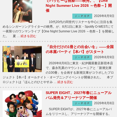
でハッピーな祝祭――映秀。、【One
Night Summer Live 2026 ～色祭～】開
催
2026年8月9日
Ｊ－ＰＯＰ
10代20代の同世代リスナーを中心に注目を集
めるシンガーソングライターの映秀。が、8月1日に東京・Spotify O-WESTにて
一夜限りのワンマンライブ【One Night Summer Live 2026 ～色祭～】を開催し
た。 夏 …
続きを読む
「自分だけの1冊との出会いを」――全国
の本屋パーティ【本パ】がスタート
2026年8月9日
Ｊ－ＰＯＰ
2026年8月8日に東京・紀伊國屋書店新宿本店
で、森永乳業のマウントレーニアと「新潮文庫
の100冊」を企画する新潮文庫がコラボしたプロ
ジェクト【本パ】オールナイト・オープニングイベントが開催された。 本プ
ロジェクトは「ほんとのひとやすみ …
続きを読む
SUPER EIGHT、2027年春にニューアル
バム発売＆アリーナツアー開催
2026年8月8日
Ｊ－ＰＯＰ
SUPER EIGHTが、2027年春にニューアルバ
ムをリリースし、アリーナツアーを開催する。