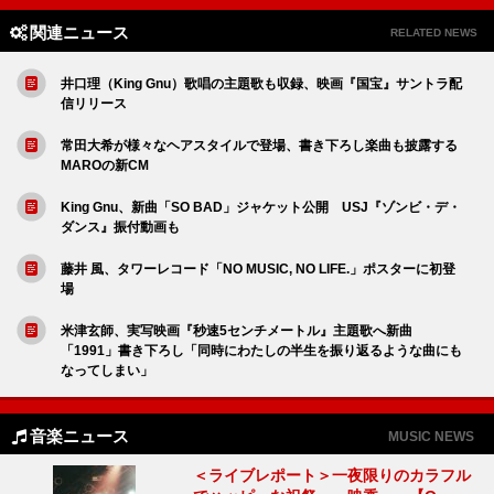
関連ニュース
RELATED NEWS
井口理（King Gnu）歌唱の主題歌も収録、映画『国宝』サントラ配
信リリース
常田大希が様々なヘアスタイルで登場、書き下ろし楽曲も披露する
MAROの新CM
King Gnu、新曲「SO BAD」ジャケット公開 USJ『ゾンビ・デ・
ダンス』振付動画も
藤井 風、タワーレコード「NO MUSIC, NO LIFE.」ポスターに初登
場
米津玄師、実写映画『秒速5センチメートル』主題歌へ新曲
「1991」書き下ろし「同時にわたしの半生を振り返るような曲にも
なってしまい」
音楽ニュース
MUSIC NEWS
＜ライブレポート＞一夜限りのカラフル