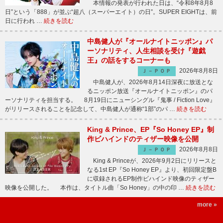
本情報の発表が行われた日は、“令和8年8月8
日”という「888」が並ぶ“超八（スーパーエイト）の日”。SUPER EIGHTは、前
日に行われ …
続きを読む
中島健人が『オールナイトニッポン』パ
ーソナリティ、人生相談を受け『遊戯
王』の話をするコーナーも
2026年8月8日
Ｊ－ＰＯＰ
中島健人が、2026年8月14日深夜に放送とな
るニッポン放送『オールナイトニッポン』のパ
ーソナリティを担当する。 8月19日にニューシングル『鬼事 / Fiction Love』
がリリースされることを記念して、中島健人が通称“1部”のパ …
続きを読む
King & Prince、EP『So Honey EP』制
作ビハインドのティザー映像を公開
2026年8月8日
Ｊ－ＰＯＰ
King & Princeが、2026年9月2日にリリースと
なる1st EP『So Honey EP』より、初回限定盤B
に収録されるEP制作ビハインド映像のティザー
映像を公開した。 本作は、タイトル曲「So Honey」の中の印 …
続きを読む
more »