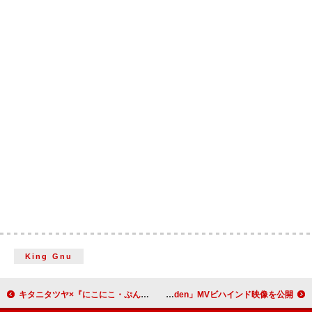
King Gnu
キタニタツヤ×『にこにこ・ぷん NEO』コラボ映像公開
BE:FIRST、撮影時の音声も聞ける「Secret Garden」MVビハインド映像を公開