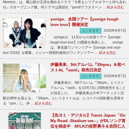
Memory」は、横山裕が主演を務めるドラマ『今夜もシリアルキラーと待ち合わ
せ』のオープニング曲。同ドラマは講談社『good!アフタヌーン …
続きを読む
yonige、全国ツアー【yonige tough
love tour】開催決定
2026年8月7日
Ｊ－ＰＯＰ
yonigeが、11月からの全国ツアー【yonige
tough love tour】の開催を発表した。 yonige
は、東名阪ワンマンツアー【yonige one man
tour 2026】を開幕。メジャー再契約後初のワンマンツアー …
続きを読む
伊藤美来、5thアルバム『39rpm』＆初ベ
ストAL『swirl』発売日決定
2026年8月7日
Ｊ－ＰＯＰ
伊藤美来が、5thアルバム『39rpm』とベスト
アルバム『swirl』を10月7日に同時発売すること
が決定した。 伊藤美来は今年アーティスト活
動10周年を迎える。『39rpm』というタイトルは、レコードの回転数を意味す
る「rpm」に、伊 …
続きを読む
【先ヨミ・デジタル】Travis Japan「On
My Road -Stadium ver.-」がDLソング首
位を独走中 M!LKの佐野勇斗＆吉田仁人