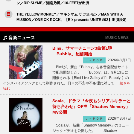
ン／RIP SLYME／湘南乃風／10-FEETが出演
THE YELLOW MONKEY／マキシマム ザ ホルモン／MAN WITH A
MISSION／ONE OK ROCK、【B’z presents UNITE #02】出演決定
音楽ニュース
MUSIC NEWS
Bimi、サマーチューン3曲第1弾
「Bubbly」配信開始
2026年8月7日
Ｊ－ＰＯＰ
Bimiが、新曲「Bubbly」を各音楽配信サイト
で配信開始した。 「Bubbly」は、9月13日に
開催される【Bimi Live Galley #11 -Bubbly-】の
インスパイアソングとして制作された。日々の不安や不条理に対して …
続きを
読む
Soala、ドラマ『今夜もシリアルキラーと
待ち合わせ』OP曲「Shadow Memory」
MV公開
2026年8月7日
Ｊ－ＰＯＰ
Soalaが、新曲「Shadow Memory」のミュー
ジックビデオを公開した。 「Shadow