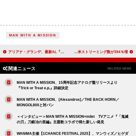
MAN WITH A MISSION
アリアナ・グランデ、最新AL『エターナル・サンシャイン』を引っさげたツアー発表
テイラー・スウィフト、婚約発表後に「So High School」全米ストリーミング数が394％増
関連ニュース
RELATED NEWS
MAN WITH A MISSION、15周年記念アナログ盤リリースより
『Trick or Treat e.p.』詳細決定
MAN WITH A MISSION、[Alexandros]／THE BACK HORN／
MONGOL800と対バン
＜インタビュー＞MAN WITH A MISSION×milet TVアニメ『「鬼滅
の刃」刀鍛冶の里編』主題歌コラボで得た新しい発見
WANIMA主催【1CHANCE FESTIVAL 2025】、マンウィズ／ヒゲダ