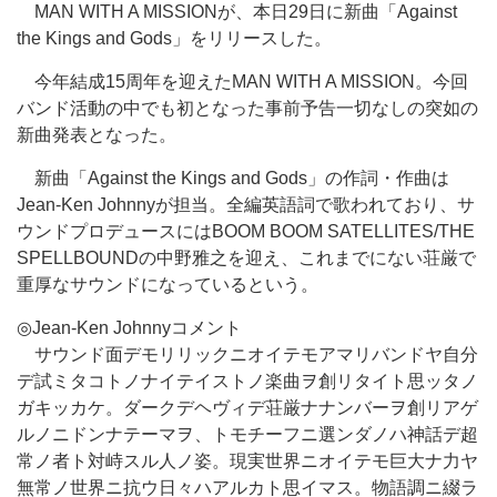
MAN WITH A MISSIONが、本日29日に新曲「Against
the Kings and Gods」をリリースした。
今年結成15周年を迎えたMAN WITH A MISSION。今回
バンド活動の中でも初となった事前予告一切なしの突如の
新曲発表となった。
新曲「Against the Kings and Gods」の作詞・作曲は
Jean-Ken Johnnyが担当。全編英語詞で歌われており、サ
ウンドプロデュースにはBOOM BOOM SATELLITES/THE
SPELLBOUNDの中野雅之を迎え、これまでにない荘厳で
重厚なサウンドになっているという。
◎Jean-Ken Johnnyコメント
サウンド面デモリリックニオイテモアマリバンドヤ自分
デ試ミタコトノナイテイストノ楽曲ヲ創リタイト思ッタノ
ガキッカケ。ダークデヘヴィデ荘厳ナナンバーヲ創リアゲ
ルノニドンナテーマヲ、トモチーフニ選ンダノハ神話デ超
常ノ者ト対峙スル人ノ姿。現実世界ニオイテモ巨大ナ力ヤ
無常ノ世界ニ抗ウ日々ハアルカト思イマス。物語調ニ綴ラ