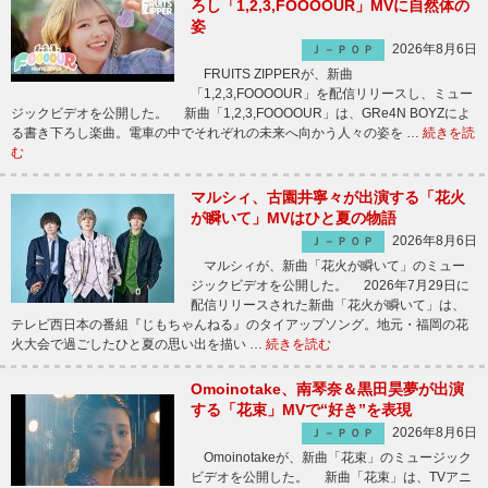
ろし「1,2,3,FOOOOUR」MVに自然体の
姿
2026年8月6日
Ｊ－ＰＯＰ
FRUITS ZIPPERが、新曲
「1,2,3,FOOOOUR」を配信リリースし、ミュー
ジックビデオを公開した。 新曲「1,2,3,FOOOOUR」は、GRe4N BOYZによ
る書き下ろし楽曲。電車の中でそれぞれの未来へ向かう人々の姿を …
続きを読
む
マルシィ、古園井寧々が出演する「花火
が瞬いて」MVはひと夏の物語
2026年8月6日
Ｊ－ＰＯＰ
マルシィが、新曲「花火が瞬いて」のミュー
ジックビデオを公開した。 2026年7月29日に
配信リリースされた新曲「花火が瞬いて」は、
テレビ西日本の番組『じもちゃんねる』のタイアップソング。地元・福岡の花
火大会で過ごしたひと夏の思い出を描い …
続きを読む
Omoinotake、南琴奈＆黒田昊夢が出演
する「花束」MVで“好き”を表現
2026年8月6日
Ｊ－ＰＯＰ
Omoinotakeが、新曲「花束」のミュージック
ビデオを公開した。 新曲「花束」は、TVアニ