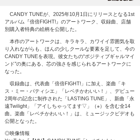
CANDY TUNEが、2025年10月1日にリリースとなる1st
アルバム『倍倍FIGHT!』のアートワーク、収録曲、店舗
別購入者特典の絵柄を公開した。
本作のアートワークは、キラキラ、カワイイ雰囲気を取
り入れながらも、ほんの少しクールな要素を足して、今の
CANDY TUNEを表現。彼女たちの“ポジティブギャルマイ
ンド”の奥にある、芯の強さを感じられるアートワークに
なった。
収録曲は、代表曲「倍倍FIGHT!」に加え、楽曲「キ
ス・ミー・パティシエ」「レベチかわいい！」、デビュー
2周年の記念に制作された「LASTING TUNE」、新曲「永
遠Twilight」「アイしちゃってます▽」（※）を含む全14
曲。楽曲「レベチかわいい！」は、ミュージックビデオも
公開となった。
◎映像情報