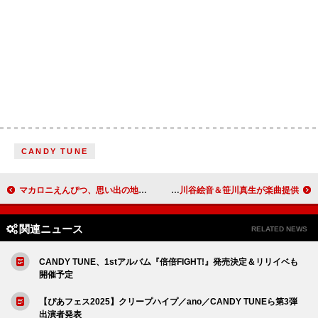
CANDY TUNE
マカロニえんぴつ、思い出の地・下北沢SHELTERでの9/4公演をYouTube生配信
原因は自分にある。ニューシングル『パラノイドランデブー』、川谷絵音＆笹川真生が楽曲提供
関連ニュース
RELATED NEWS
CANDY TUNE、1stアルバム『倍倍FIGHT!』発売決定＆リリイベも
開催予定
【ぴあフェス2025】クリープハイプ／ano／CANDY TUNEら第3弾
出演者発表