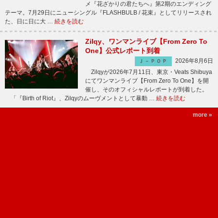
メ『花ざかりの君たちへ』第2期のエンディング
テーマ。7月29日にニューシングル『FLASHBULB / 花束』としてリリースされ
た、日に日に大 …
続きを読む
Zilqy、ワンマンライブ【From Zero To
One】公式レポート到着
2026年8月6日
Ｊ－ＰＯＰ
Zilqyが2026年7月11日、東京・Veats Shibuya
にてワンマンライブ【From Zero To One】を開
催し、そのオフィシャルレポートが到着した。
「『Birth of Riot』、Zilqyのムーヴメントとして暴動 …
続きを読む
more »