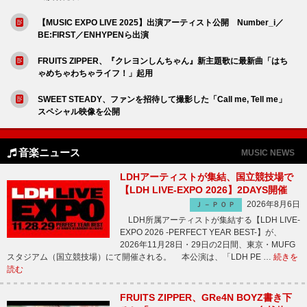
【MUSIC EXPO LIVE 2025】出演アーティスト公開 Number_i／
BE:FIRST／ENHYPENら出演
FRUITS ZIPPER、『クレヨンしんちゃん』新主題歌に最新曲「はち
ゃめちゃわちゃライフ！」起用
SWEET STEADY、ファンを招待して撮影した「Call me, Tell me」
スペシャル映像を公開
音楽ニュース
MUSIC NEWS
LDHアーティストが集結、国立競技場で
【LDH LIVE-EXPO 2026】2DAYS開催
2026年8月6日
Ｊ－ＰＯＰ
LDH所属アーティストが集結する【LDH LIVE-
EXPO 2026 -PERFECT YEAR BEST-】が、
2026年11月28日・29日の2日間、東京・MUFG
スタジアム（国立競技場）にて開催される。 本公演は、「LDH PE …
続きを
読む
FRUITS ZIPPER、GRe4N BOYZ書き下