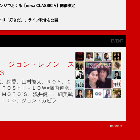
でおくる【miwa CLASSIC Ⅴ】開催決定
年記念公演より「好きだ。」ライブ映像を公開
ｒ ジョン・レノン ス
３
生、絢香、山村隆太、ＲＯＹ、Ｃ
、ＴＯＳＨＩ－ＬＯＷ×箭内道彦、
ＭＯＴＯ’Ｓ、浅井健一、細美武
ＬＩＣＯ、ジョン・カビラ
more »