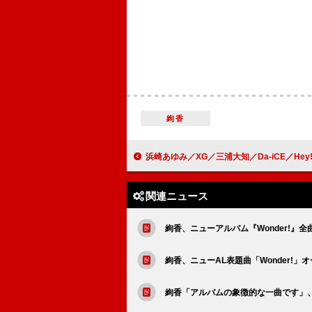
絢香
浜崎あゆみ／XG／三浦大知／Da-iCE／Hey! Say! JUMP／MAZZELら出演【a-nation 202
関連ニュース
絢香、ニューアルバム『Wonder!』
絢香、ニューAL表題曲「Wonder!」
絢香「アルバムの象徴的な一曲です」、ニ