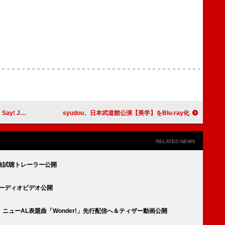
5】無料ライブ配信へ
syudou、日本武道館公演【美学】をBlu-ray化
RELATED NEWS
全曲試聴トレーラー公開
オーディオビデオ公開
ューAL表題曲「Wonder!」先行配信へ＆ティザー動画公開