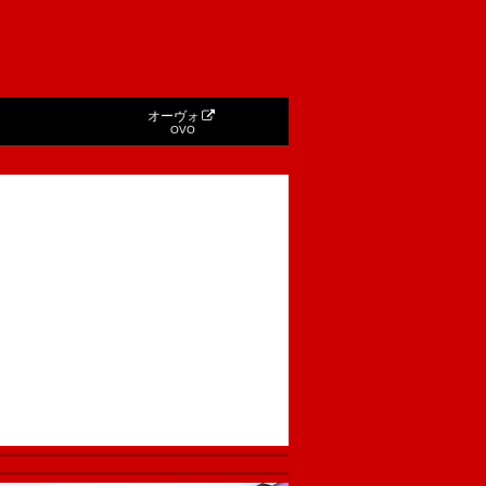
オーヴォ
OVO