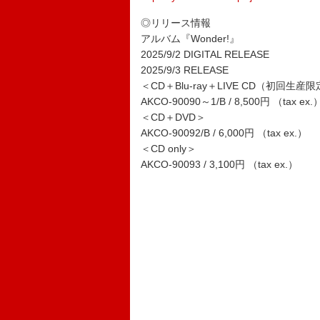
◎リリース情報
アルバム『Wonder!』
2025/9/2 DIGITAL RELEASE
2025/9/3 RELEASE
＜CD＋Blu-ray＋LIVE CD（初回生産
AKCO-90090～1/B / 8,500円 （tax ex.
＜CD＋DVD＞
AKCO-90092/B / 6,000円 （tax ex.）
＜CD only＞
AKCO-90093 / 3,100円 （tax ex.）