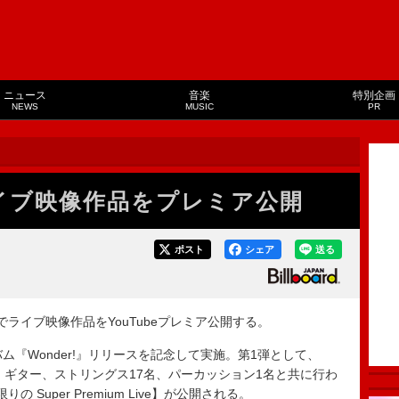
ニュース
音楽
特別企画
NEWS
MUSIC
PR
イブ映像作品をプレミア公開
ポスト
シェア
送る
でライブ映像作品をYouTubeプレミア公開する。
『Wonder!』リリースを記念して実施。第1弾として、
、ギター、ストリングス17名、パーカッション1名と共に行わ
限りの Super Premium Live】が公開される。