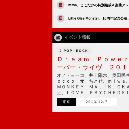
miwa、ここだけの特別編成＆楽曲アレンジ
Little Glee Monster、10周
J-POP・ROCK
Ｄｒｅａｍ Ｐｏｗｅ
ーパー・ライヴ ２０１
オノ・ヨーコ、井上陽水、奥田民
ｏｃｃｏ、元 ちとせ、ｍｉｗａ
ＭＯＮＫＥＹ ＭＡＪＩＫ、ＯＫＡ
士、ＬＯＶＥ ＰＳＹＣＨＥＤＥ
東京
2013/12/7