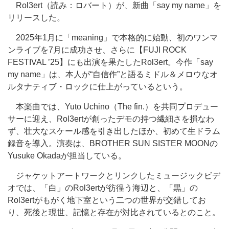
Rol3ert（読み：ロバート）が、新曲「say my name」を
リリースした。
2025年1月に「meaning」で本格的に始動、初のワンマ
ンライブを7月に成功させ、さらに【FUJI ROCK
FESTIVAL ’25】にも出演を果たしたRol3ert。今作「say
my name」は、本人が“自信作”と語るミドル＆メロウなオ
ルタナティブ・ロックに仕上がっているという。
本楽曲では、Yuto Uchino（The fin.）を共同プロデュー
サーに迎え、Rol3ertが創ったデモの持つ繊細さを損なわ
ず、壮大なスケール感を引き出したほか、初めて生ドラム
録音を導入。演奏は、BROTHER SUN SISTER MOONの
Yusuke Okadaが担当している。
ジャケットアートワークとリンクしたミュージックビデ
オでは、「白」のRol3ertが彷徨う海辺と、「黒」の
Rol3ertがもがく地下室という二つの世界が交錯してお
り、死後と現世、記憶と存在が対比されているとのこと。