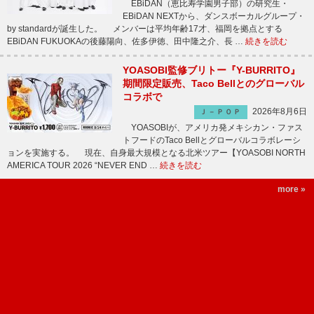
EBiDAN（恵比寿学園男子部）の研究生・
EBiDAN NEXTから、ダンスボーカルグループ・
by standardが誕生した。 メンバーは平均年齢17才、福岡を拠点とする
EBiDAN FUKUOKAの後藤陽向、佐多伊徳、田中隆之介、長 …
続きを読む
YOASOBI監修ブリトー『Y-BURRITO』
期間限定販売、Taco Bellとのグローバル
コラボで
2026年8月6日
Ｊ－ＰＯＰ
YOASOBIが、アメリカ発メキシカン・ファス
トフードのTaco Bellとグローバルコラボレーシ
ョンを実施する。 現在、自身最大規模となる北米ツアー【YOASOBI NORTH
AMERICA TOUR 2026 “NEVER END …
続きを読む
more »