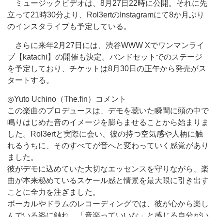
ミュージックビデオは、8月27日22時に公開。それに先
立って21時30分より、Rol3ertのInstagramにて8か月ぶり
のインスタライブも予定している。
さらに来年2月27日には、渋谷WWW Xでワンマンライ
ブ【katachi】の開催も決定。バンドセットでのステージ
を予定しており、チケットは8月30日の正午から発売がス
タートする。
◎Yuto Uchino（The.fin）コメント
この楽曲のプロデュースは、デモを聴いた瞬間に頭の中で
鳴りはじめた音のイメージを膨らませることから始まりま
した。Rol3ertと実際に会い、彼の持つ空気感や人柄に触
れるうちに、そのすべてが音へと変わっていく感覚があり
ました。
彼がデモに込めていた大切なエッセンスを守りながら、楽
曲が本来秘めているスケール感と情景を最大限に引き出す
ことに全力を注ぎました。
ボーカルやドラムのレコーディングでは、彼が心から楽し
んでいる姿に触れ、「音楽っていいな」と感じる自分がい