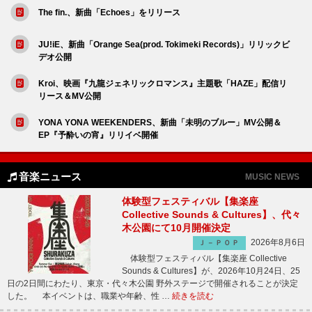
The fin.、新曲「Echoes」をリリース
JU!iE、新曲「Orange Sea(prod. Tokimeki Records)」リリックビ
デオ公開
Kroi、映画『九龍ジェネリックロマンス』主題歌「HAZE」配信リ
リース＆MV公開
YONA YONA WEEKENDERS、新曲「未明のブルー」MV公開＆
EP『予酔いの宵』リリイベ開催
音楽ニュース
MUSIC NEWS
体験型フェスティバル【集楽座
Collective Sounds & Cultures】、代々
木公園にて10月開催決定
2026年8月6日
Ｊ－ＰＯＰ
体験型フェスティバル【集楽座 Collective
Sounds & Cultures】が、2026年10月24日、25
日の2日間にわたり、東京・代々木公園 野外ステージで開催されることが決定
した。 本イベントは、職業や年齢、性 …
続きを読む