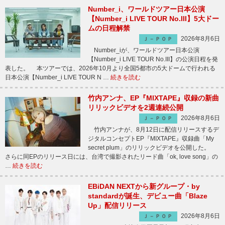
Number_i、ワールドツアー日本公演
【Number_i LIVE TOUR No.III】5大ドー
ムの日程解禁
2026年8月6日
Ｊ－ＰＯＰ
Number_iが、ワールドツアー日本公演
【Number_i LIVE TOUR No.III】の公演日程を発
表した。 本ツアーでは、2026年10月より全国5都市の5大ドームで行われる
日本公演【Number_i LIVE TOUR N …
続きを読む
竹内アンナ、EP『MIXTAPE』収録の新曲
リリックビデオを2週連続公開
2026年8月6日
Ｊ－ＰＯＰ
竹内アンナが、8月12日に配信リリースするデ
ジタルコンセプトEP『MIXTAPE』収録曲「My
secret plum」のリリックビデオを公開した。
さらに同EPのリリース日には、台湾で撮影されたリード曲「ok, love song」の
…
続きを読む
EBiDAN NEXTから新グループ・by
standardが誕生、デビュー曲「Blaze
Up」配信リリース
2026年8月6日
Ｊ－ＰＯＰ