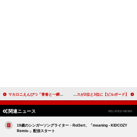
マカロニえんぴつ「青春と一瞬」、山梨県中央市の時報チャイムに
【ビルボード】アイナ・ジ・エンド「革命道中」が2週連続でアニメ首位獲得 ミセスが2位と3位に
関連ニュース
RELATED NEWS
19歳のシンガーソングライター・Rol3ert、「meaning - KIDCOZY
Remix-」配信スタート