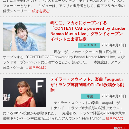
ム】に星を刻む初のアフリカ人ミュージシャン、そして初の黒人アフリカ人パ
フォーマーとなる。 キジョーは、アフリカ出身者として、南アフリカ出身の
俳優シャーリー …
続きを読む
岬なこ、マカオにオープンする
「CONTENT CAFE powered by Bandai
Namco Music Live」グランドオープン
イベントに出演決定
2026年8月10日
Ｊ－ＰＯＰ
岬なこが、マカオ・クーニャ街（官也街）に
オープンする「CONTENT CAFE powered by Bandai Namco Music Live」のグ
ランドオープンイベントに出演することが、決定した。 本施設は、アニメ・
音楽・ゲーム …
続きを読む
テイラー・スウィフト、楽曲「august」
がトランプ陣営関連のTikTok投稿から削
除
2026年8月10日
洋楽
テイラー・スウィフトの楽曲「august」が、
ドナルド・トランプ米大統領の関連アカウント
によるTikTok投稿から削除された。 先週初め、トランプ陣営の2024年大統領
選挙キャンペーン中に立ち上げられたアカウント“Team Trump” …
続きを読む
more »