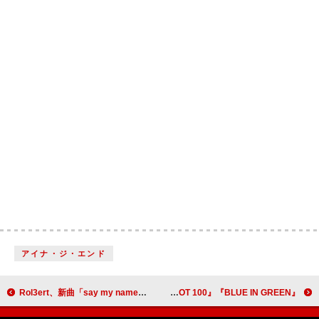
アイナ・ジ・エンド
Rol3ert、新曲「say my name」リリース＆MVプレミア公開へ ワンマン開催も決定
Suchmosが2日間にわたってゲスト登場、J-WAVE『SAISON CARD TOKIO HOT 100』『BLUE IN GREEN』