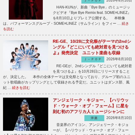
2026年8月10日
Ｊ－ＰＯＰ
HAN-KUNが、新曲「Bye Bye」のミュージッ
クビデオ『Bye Bye Remix feat. SOME≡LINEZ』
を8月10日よりプレミア公開する。 本映像
は、パフォーマンスグループ・SOME≡LINEZ（サムライン）をフィー …
続き
を読む
RE-GE、10/28に文化祭がテーマの2ndシ
ングル『どこにいても絶対君を見つける
よ』発売決定 ユニット楽曲も収録
2026年8月10日
Ｊ－ＰＯＰ
RE-GEが、2ndシングル『どこにいても絶対君
を見つけるよ』を10月28日にリリースすること
が、決定した。 本作の全体テーマは文化祭となっており、グループ初のユニ
ット歌唱曲がカップリングとして収録される予定だ。ユニットはダンス部、風
紀 …
続きを読む
アンジェリーク・キジョー、【ハリウッ
ド・ウォーク・オブ・フェーム】に星を
刻む初のアフリカ人ミュージシャンに
2026年8月10日
洋楽
音楽界のアイコン、アンジェリーク・キジョ
ーが、【ハリウッド・ウォーク・オブ・フェー