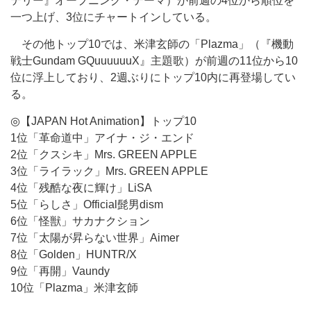
テリー』オープニング・テーマ）が前週の4位から順位を
一つ上げ、3位にチャートインしている。
その他トップ10では、米津玄師の「Plazma」（『機動
戦士Gundam GQuuuuuuX』主題歌）が前週の11位から10
位に浮上しており、2週ぶりにトップ10内に再登場してい
る。
◎【JAPAN Hot Animation】トップ10
1位「革命道中」アイナ・ジ・エンド
2位「クスシキ」Mrs. GREEN APPLE
3位「ライラック」Mrs. GREEN APPLE
4位「残酷な夜に輝け」LiSA
5位「らしさ」Official髭男dism
6位「怪獣」サカナクション
7位「太陽が昇らない世界」Aimer
8位「Golden」HUNTR/X
9位「再開」Vaundy
10位「Plazma」米津玄師