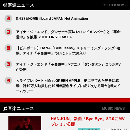
関連ニュース
RELATED NEWS
8月27日公開Billboard JAPAN Hot Animation
アイナ・ジ・エンド、ダンサーの実妹やバンドメンバーらと「革命
道中」を披露 ＜THE FIRST TAKE＞
【ビルボード】HANA「Blue Jeans」ストリーミング・ソング6連
覇、アイナ「革命道中」ついにトップ10入り
アイナ・ジ・エンド「革命道中」×アニメ『ダンダダン』コラボMV
が公開
＜ライブレポート＞Mrs. GREEN APPLE、夢に見てきた光景に感
動 計10万人動員した10周年記念ライブに続く次なる舞台は5大ド
ームツアー
音楽ニュース
MUSIC NEWS
HAN-KUN、新曲「Bye Bye」8/10にMV
プレミア公開