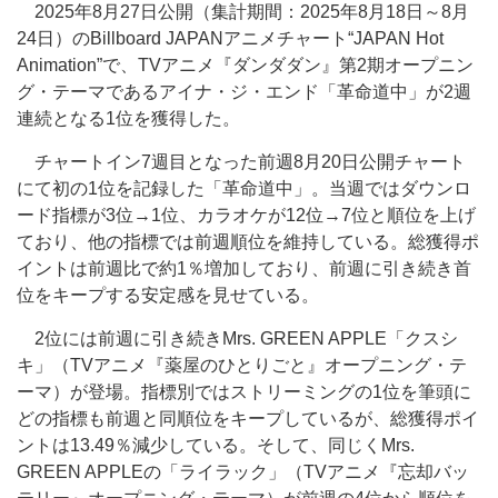
2025年8月27日公開（集計期間：2025年8月18日～8月
24日）のBillboard JAPANアニメチャート“JAPAN Hot
Animation”で、TVアニメ『ダンダダン』第2期オープニン
グ・テーマであるアイナ・ジ・エンド「革命道中」が2週
連続となる1位を獲得した。
チャートイン7週目となった前週8月20日公開チャート
にて初の1位を記録した「革命道中」。当週ではダウンロ
ード指標が3位→1位、カラオケが12位→7位と順位を上げ
ており、他の指標では前週順位を維持している。総獲得ポ
イントは前週比で約1％増加しており、前週に引き続き首
位をキープする安定感を見せている。
2位には前週に引き続きMrs. GREEN APPLE「クスシ
キ」（TVアニメ『薬屋のひとりごと』オープニング・テ
ーマ）が登場。指標別ではストリーミングの1位を筆頭に
どの指標も前週と同順位をキープしているが、総獲得ポイ
ントは13.49％減少している。そして、同じくMrs.
GREEN APPLEの「ライラック」（TVアニメ『忘却バッ