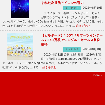
まれた次世代アイコンの引力
2026年8月10日
Ｊ－ＰＯＰ
テクノポップ・有機・シンセサイザーちゃん
が初のクラブイベント【テクノポップ・有機・
シンセサイザー Curated by CDs & nyalra】を開いたのが、今年の3月6日。それ
からまだ約3か月半しか経っていないというのに、もう …
続きを読む
【ビルボード】≒JOY『サマーツインテー
ル』37.1万枚でシングル・セールス首位
獲得
2026年8月10日
Ｊ－ＰＯＰ
2026年8月12日公開（集計期間：2026年8月3
日～8月9日）のBillboard JAPAN週間シングル・
セールス・チャート“Top Singles Sales”で、≒JOYの『サマーツインテール』が
初週371,043枚を売り上げて …
続きを読む
more »