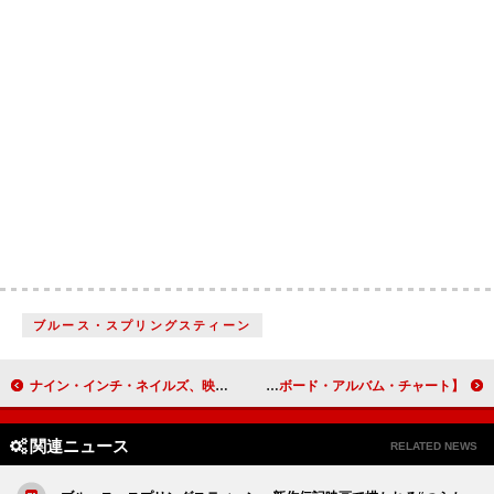
ブルース・スプリングスティーン
ナイン・インチ・ネイルズ、映画『トロン：アレス』サントラ国内盤CDが10/1発売
【米ビルボード・アルバム・チャート】モーガン・ウォーレン通算12週目の1位、コナン・グレイ初登場3位
関連ニュース
RELATED NEWS