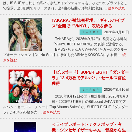
は、IS:SUEがこれまで築いてきたアイデンティティを、ひとつのブランドとし
て提示。全8形態でリリースされ、全4曲の新曲が形態別に収録 …
続きを読む
TAKARAが雑誌初登場、“ギャルバイブ
ス”全開で『VI/NYL』表紙を飾る
2026年8月10日
Ｊ－ＰＯＰ
TAKARAが、2026年9月4日に発売となる雑誌
『VI/NYL #031 TAKARA』の表紙に登場する。
BMSG×ちゃんみなが手がけたガールズグルー
プオーディション【No No Girls】に参加したASHAとKOKONAによる新 …
続
きを読む
【ビルボード】SUPER EIGHT『ダンダー
ラ』13.4万枚でアルバム・セールス首位
獲得
2026年8月10日
Ｊ－ＰＯＰ
2026年8月12日公開（集計期間：2026年8月3
日～2026年8月9日）のBillboard JAPAN週間ア
ルバム・セールス・チャート“Top Albums Sales”で、SUPER EIGHT『ダンダー
ラ』が134,796枚を売 …
続きを読む
＜ライブレポート＞テクノポップ・有
機・シンセサイザーちゃん 音楽から生