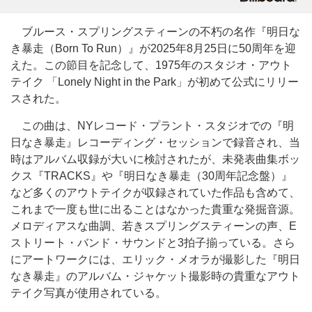
ブルース・スプリングスティーンの不朽の名作『明日な
き暴走（Born To Run）』が2025年8月25日に50周年を迎
えた。この節目を記念して、1975年のスタジオ・アウト
テイク 「Lonely Night in the Park」が初めて公式にリリー
スされた。
この曲は、NYレコード・プラント・スタジオでの『明
日なき暴走』レコーディング・セッションで録音され、当
時はアルバム収録が大いに検討されたが、未発表曲集ボッ
クス『TRACKS』や『明日なき暴走（30周年記念盤）』
など多くのアウトテイクが収録されていた作品も含めて、
これまで一度も世に出ることはなかった貴重な発掘音源。
メロディアスな曲調、若きスプリングスティーンの声、E
ストリート・バンド・サウンドと3拍子揃っている。さら
にアートワークには、エリック・メオラが撮影した『明日
なき暴走』のアルバム・ジャケット撮影時の貴重なアウト
テイク写真が使用されている。