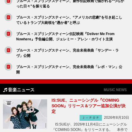
ブルース・スプリングスティーン、新作伝記映画で描かれる“つらか
った日々”を振り返る
ブルース・スプリングスティーン、“アメリカの悲劇”を引き起こし
ているトランプ大統領を”愚か者”と呼ぶ
ブルース・スプリングスティーン伝記映画『Deliver Me From
Nowhere』予告編公開、ジェレミー・アレン・ホワイト主演
ブルース・スプリングスティーン、完全未発表曲「サンデー・ラ
ヴ」公開
ブルース・スプリングスティーン、完全未発表曲「レポ・マン」公
開
音楽ニュース
MUSIC NEWS
IS:SUE、ニューシングル『COMING
SOON』リリース＆ツアー追加公演が決
定
2026年8月10日
Ｊ－ＰＯＰ
IS:SUEが、2026年11月4日にニューシングル
『COMING SOON』をリリースする。 本作で