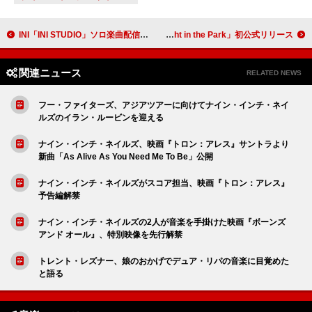
INI「INI STUDIO」ソロ楽曲配信へ、TAKUMI／FENGFAN／HIROMUの計6曲
ブルース・スプリングスティーン、『明日なき暴走』50周年を記念して「Lonely Night in the Park」初公式リリース
関連ニュース
RELATED NEWS
フー・ファイターズ、アジアツアーに向けてナイン・インチ・ネイ
ルズのイラン・ルービンを迎える
ナイン・インチ・ネイルズ、映画『トロン：アレス』サントラより
新曲「As Alive As You Need Me To Be」公開
ナイン・インチ・ネイルズがスコア担当、映画『トロン：アレス』
予告編解禁
ナイン・インチ・ネイルズの2人が音楽を手掛けた映画『ボーンズ
アンド オール』、特別映像を先行解禁
トレント・レズナー、娘のおかげでデュア・リパの音楽に目覚めた
と語る