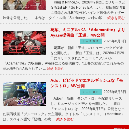
King & Princeが、2026年9月2日にリリースと
なる1st EP『So Honey EP』より、初回限定盤B
に収録されるEP制作ビハインド映像のティザー
映像を公開した。 本作は、タイトル曲「So Honey」の中の印 …
続きを読む
葛葉、ミニアルバム『Adamantite』より
Ayase提供曲「王道」MV公開
2026年8月8日
Ｊ－ＰＯＰ
葛葉が、新曲「王道」のミュージックビデオ
を公開した。 新曲「王道」は、2026年7月29
日にリリースされたニューミニアルバム
『Adamantite』の収録曲。Ayaseによる提供曲で、“王者の苦悩”と“これからの
意思表明”が込められてい …
続きを読む
Ado、ビビッドでエネルギッシュな「モ
ンストロ」MV公開
2026年8月8日
Ｊ－ＰＯＰ
Adoが、新曲「モンストロ」を配信リリース
し、ミュージックビデオを公開した。 新曲
「モンストロ」は、2026年8月7日に公開となっ
た実写映画『ブルーロック』の主題歌。タイトル「モンストロ」（Monstruo）
は、スペイン語で「怪物」の意 …
続きを読む