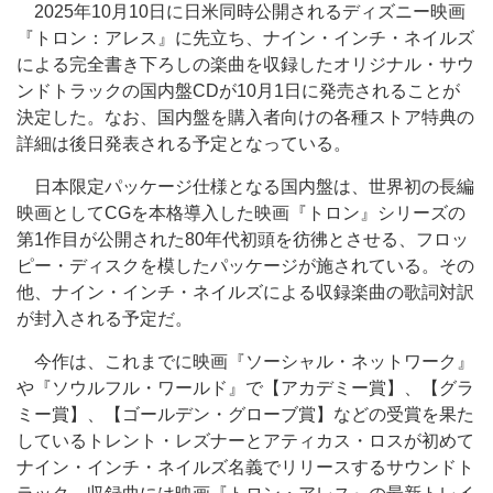
2025年10月10日に日米同時公開されるディズニー映画
『トロン：アレス』に先立ち、ナイン・インチ・ネイルズ
による完全書き下ろしの楽曲を収録したオリジナル・サウ
ンドトラックの国内盤CDが10月1日に発売されることが
決定した。なお、国内盤を購入者向けの各種ストア特典の
詳細は後日発表される予定となっている。
日本限定パッケージ仕様となる国内盤は、世界初の長編
映画としてCGを本格導入した映画『トロン』シリーズの
第1作目が公開された80年代初頭を彷彿とさせる、フロッ
ピー・ディスクを模したパッケージが施されている。その
他、ナイン・インチ・ネイルズによる収録楽曲の歌詞対訳
が封入される予定だ。
今作は、これまでに映画『ソーシャル・ネットワーク』
や『ソウルフル・ワールド』で【アカデミー賞】、【グラ
ミー賞】、【ゴールデン・グローブ賞】などの受賞を果た
しているトレント・レズナーとアティカス・ロスが初めて
ナイン・インチ・ネイルズ名義でリリースするサウンドト