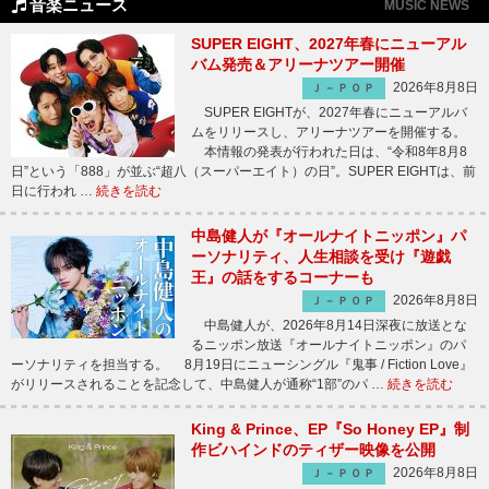
音楽ニュース
MUSIC NEWS
SUPER EIGHT、2027年春にニューアル
バム発売＆アリーナツアー開催
2026年8月8日
Ｊ－ＰＯＰ
SUPER EIGHTが、2027年春にニューアルバ
ムをリリースし、アリーナツアーを開催する。
本情報の発表が行われた日は、“令和8年8月8
日”という「888」が並ぶ“超八（スーパーエイト）の日”。SUPER EIGHTは、前
日に行われ …
続きを読む
中島健人が『オールナイトニッポン』パ
ーソナリティ、人生相談を受け『遊戯
王』の話をするコーナーも
2026年8月8日
Ｊ－ＰＯＰ
中島健人が、2026年8月14日深夜に放送とな
るニッポン放送『オールナイトニッポン』のパ
ーソナリティを担当する。 8月19日にニューシングル『鬼事 / Fiction Love』
がリリースされることを記念して、中島健人が通称“1部”のパ …
続きを読む
King & Prince、EP『So Honey EP』制
作ビハインドのティザー映像を公開
2026年8月8日
Ｊ－ＰＯＰ