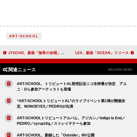
ART-SCHOOL
JYOCHO、新曲「無常の合唱」8/27配信リリース
LEX、新曲「OCEAN」リリース
関連ニュース
RELATED NEWS
ART-SCHOOL、トリビュートAL発売記念ニコ生特番が決定 アユ
ニ・Dら参加アーティストも登場
“ART-SCHOOLトリビュートAL”のライブイベント第1弾が開催決
定、MONOEYES／PEDROが出演
ART-SCHOOLトリビュートアルバム、アジカン／indigo la End／
PEDRO／syrup16g／ストレイテナーら参加
ART-SCHOOL、新録した「Outsider」MV公開