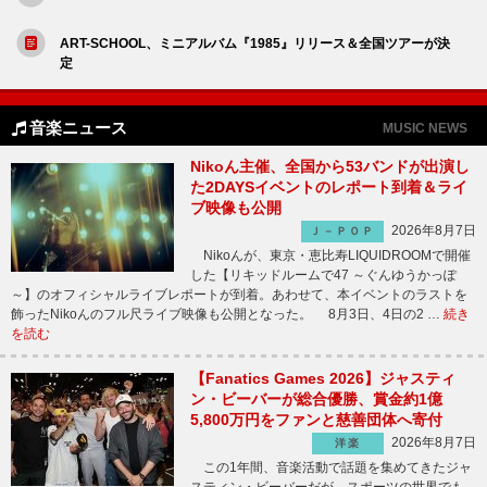
ART-SCHOOL、ミニアルバム『1985』リリース＆全国ツアーが決
定
音楽ニュース
MUSIC NEWS
Nikoん主催、全国から53バンドが出演し
た2DAYSイベントのレポート到着＆ライ
ブ映像も公開
2026年8月7日
Ｊ－ＰＯＰ
Nikoんが、東京・恵比寿LIQUIDROOMで開催
した【リキッドルームで47 ～ぐんゆうかっぽ
～】のオフィシャルライブレポートが到着。あわせて、本イベントのラストを
飾ったNikoんのフル尺ライブ映像も公開となった。 8月3日、4日の2 …
続き
を読む
【Fanatics Games 2026】ジャスティ
ン・ビーバーが総合優勝、賞金約1億
5,800万円をファンと慈善団体へ寄付
2026年8月7日
洋楽
この1年間、音楽活動で話題を集めてきたジャ