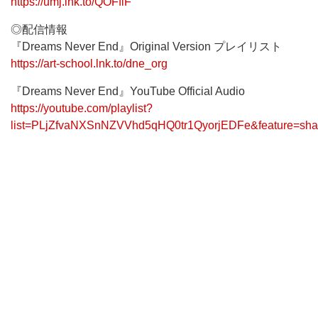
https://umj.lnk.to/QOFflF
◎配信情報
『Dreams Never End』Original Version プレイリスト
https://art-school.lnk.to/dne_org
『Dreams Never End』YouTube Official Audio
https://youtube.com/playlist?
list=PLjZfvaNXSnNZVVhd5qHQ0tr1QyorjEDFe&feature=sha