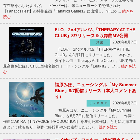
スティン・ビーバーだが、スポーツの世界でも
存在感を示したようだ。 ビーバーは、米ニューヨークで開催された
【Fanatics Fest】の特別企画『Fanatics Games』に出場し、NFLの …
続きを
読む
FLO、2ndアルバム『THERAPY AT THE
CLUB』8/7リリース＆収録曲MV公開
2026年8月7日
洋楽
FLOが、2ndアルバム『THERAPY AT THE
CLUB』を8月7日にリリースした。 本作は、
タイトル曲「Therapy At The Club」、UKで自己
最高位を記録したFLO単独名義のリード・シングル「Leak It」、フ …
続きを読
む
福原みほ、ニューシングル「My Summer
Blue」8/7配信リリース（本人コメントあ
り）
2026年8月7日
Ｊ－ＰＯＰ
福原みほが、ニューシングル「My Summer
Blue」を8月7日に配信リリースした。 作詞・
作曲にAKIRA（TINYVOICE, PRODUCTION）を迎えた本作は、ともに北海道出
身という縁もあり、制作は終始和やかに進行したとい …
続きを読む