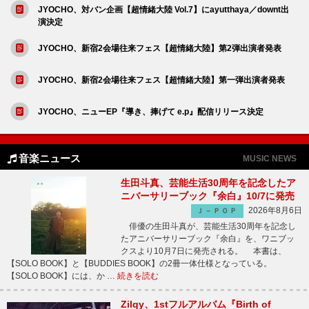
JYOCHO、対バン企画【超情緒大陸 Vol.7】にayutthaya／downt出
演決定
JYOCHO、新宿2会場往来フェス【超情緒大陸】第2弾出演者発表
JYOCHO、新宿2会場往来フェス【超情緒大陸】第一弾出演者発表
JYOCHO、ニューEP『導き、捧げて e.p』配信リリース決定
音楽ニュース
MUSIC NEWS
生田斗真、芸能生活30周年を記念したア
ニバーサリーブック『余白』10/7に発売
2026年8月6日
Ｊ－ＰＯＰ
俳優の生田斗真が、芸能生活30周年を記念し
たアニバーサリーブック『余白』を、ワニブッ
クスより10月7日に発売される。 本書は、
【SOLO BOOK】と【BUDDIES BOOK】の2冊一体仕様となっている。
【SOLO BOOK】には、か …
続きを読む
Zilqy、1stフルアルバム『Birth of