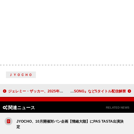
ＪＹＯＣＨＯ
ジェレミー・ザッカー、2025年12月に来日公演決定
ART-SCHOOL、過去作品の『DIVA』『EVIL』『SWAN SONG』など5タイトル配信解禁
関連ニュース
RELATED NEWS
JYOCHO、10月開催対バン企画【情緒大陸】にPAS TASTA出演決
定