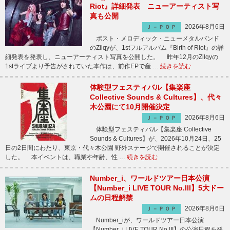
Riot』詳細発表 ニューアーティスト写
真も公開
2026年8月6日
Ｊ－ＰＯＰ
ポスト・メロディック・ニューメタルバンド
のZilqyが、1stフルアルバム『Birth of Riot』の詳
細発表を発表し、ニューアーティスト写真を公開した。 昨年12月のZilqyの
1stライブより予告がされていた本作は、前作EPで産 …
続きを読む
体験型フェスティバル【集楽座
Collective Sounds & Cultures】、代々
木公園にて10月開催決定
2026年8月6日
Ｊ－ＰＯＰ
体験型フェスティバル【集楽座 Collective
Sounds & Cultures】が、2026年10月24日、25
日の2日間にわたり、東京・代々木公園 野外ステージで開催されることが決定
した。 本イベントは、職業や年齢、性 …
続きを読む
Number_i、ワールドツアー日本公演
【Number_i LIVE TOUR No.III】5大ドー
ムの日程解禁
2026年8月6日
Ｊ－ＰＯＰ
Number_iが、ワールドツアー日本公演
【Number_i LIVE TOUR No.III】の公演日程を発