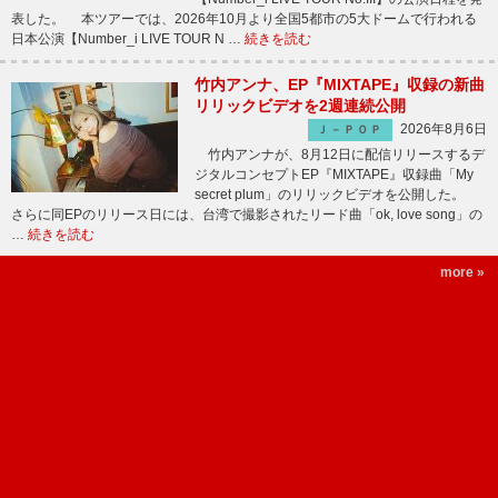
表した。 本ツアーでは、2026年10月より全国5都市の5大ドームで行われる
日本公演【Number_i LIVE TOUR N …
続きを読む
竹内アンナ、EP『MIXTAPE』収録の新曲
リリックビデオを2週連続公開
2026年8月6日
Ｊ－ＰＯＰ
竹内アンナが、8月12日に配信リリースするデ
ジタルコンセプトEP『MIXTAPE』収録曲「My
secret plum」のリリックビデオを公開した。
さらに同EPのリリース日には、台湾で撮影されたリード曲「ok, love song」の
…
続きを読む
more »