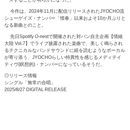
今作は、2024年11月に配信リリースされたJYOCHO流
シューゲイズ・ナンバー「惜春」以来およそ10か月ぶりと
なる新曲とのこと。
先日Spotify O-nestで開催された対バン自主企画【情緒
大陸 Vol.7】でライブ披露された楽曲で、美しく鳴らされ
るテクニカルなバンドサウンドに経を読むようなボーカル
が寄り添う、JYOCHOらしい特異性を感じるメディテイ
ティヴ(瞑想的)・ナンバーになっているそうだ。
◎リリース情報
シングル「無常の合唱」
2025/8/27 DIGITAL RELEASE