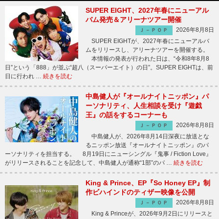
SUPER EIGHT、2027年春にニューアル
バム発売＆アリーナツアー開催
2026年8月8日
Ｊ－ＰＯＰ
SUPER EIGHTが、2027年春にニューアルバ
ムをリリースし、アリーナツアーを開催する。
本情報の発表が行われた日は、“令和8年8月8
日”という「888」が並ぶ“超八（スーパーエイト）の日”。SUPER EIGHTは、前
日に行われ …
続きを読む
中島健人が『オールナイトニッポン』パ
ーソナリティ、人生相談を受け『遊戯
王』の話をするコーナーも
2026年8月8日
Ｊ－ＰＯＰ
中島健人が、2026年8月14日深夜に放送とな
るニッポン放送『オールナイトニッポン』のパ
ーソナリティを担当する。 8月19日にニューシングル『鬼事 / Fiction Love』
がリリースされることを記念して、中島健人が通称“1部”のパ …
続きを読む
King & Prince、EP『So Honey EP』制
作ビハインドのティザー映像を公開
2026年8月8日
Ｊ－ＰＯＰ
King & Princeが、2026年9月2日にリリースと