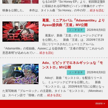
なる1st EP『So Honey EP』より、初回限定盤B
に収録されるEP制作ビハインド映像のティザー
映像を公開した。 本作は、タイトル曲「So Honey」の中の印 …
続きを読む
葛葉、ミニアルバム『Adamantite』より
Ayase提供曲「王道」MV公開
2026年8月8日
Ｊ－ＰＯＰ
葛葉が、新曲「王道」のミュージックビデオ
を公開した。 新曲「王道」は、2026年7月29
日にリリースされたニューミニアルバム
『Adamantite』の収録曲。Ayaseによる提供曲で、“王者の苦悩”と“これからの
意思表明”が込められてい …
続きを読む
Ado、ビビッドでエネルギッシュな「モ
ンストロ」MV公開
2026年8月8日
Ｊ－ＰＯＰ
Adoが、新曲「モンストロ」を配信リリース
し、ミュージックビデオを公開した。 新曲
「モンストロ」は、2026年8月7日に公開となっ
た実写映画『ブルーロック』の主題歌。タイトル「モンストロ」（Monstruo）
は、スペイン語で「怪物」の意 …
続きを読む
more »