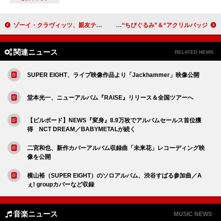
ゾーイ・クラヴィッツ、親友テイラー・スウィフトのニューALを聴いたと明かす「本当に素晴らしい」
LE SSERAFIMの限定プライズが登場、「CRAZY」衣装の“ちびぐるみ”＆“アクリルバッジ”
関連ニュース
RELATED NEWS
SUPER EIGHT、ライブ映像作品より「Jackhammer」映像公開
堂本光一、ニューアルバム『RAISE』リリース＆全国ツアーへ
【ビルボード】NEWS『変身』8.9万枚でアルバムセールス首位獲
得 NCT DREAM／BABYMETALが続く
二宮和也、新作カバーアルバム収録曲「未来花」レコーディング映
像を公開
横山裕（SUPER EIGHT）のソロアルバム、渋谷すばる参加曲／A
ぇ! groupカバーなど収録
音楽ニュース
MUSIC NEWS