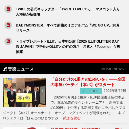
TWICEの公式キャラクター「TWICE LOVELYS」、マスコット入り
入浴剤が新登場
BABYMONSTER、すべて新曲のミニアルバム『WE GO UP』10月
リリース
＜ライブレポート＞ILLIT、日本初公演【2025 ILLIT GLITTER DAY
IN JAPAN】で見せたGLLITとの絆の強さ 乃紫と「Topping」も初
披露
音楽ニュース
MUSIC NEWS
「自分だけの1冊との出会いを」――全国
の本屋パーティ【本パ】がスタート
2026年8月9日
Ｊ－ＰＯＰ
2026年8月8日に東京・紀伊國屋書店新宿本店
で、森永乳業のマウントレーニアと「新潮文庫
の100冊」を企画する新潮文庫がコラボしたプロ
ジェクト【本パ】オールナイト・オープニングイベントが開催された。 本プ
ロジェクトは「ほんとのひとやすみ …
続きを読む