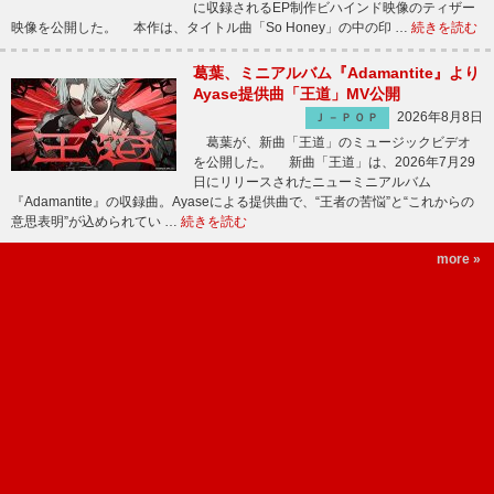
に収録されるEP制作ビハインド映像のティザー
映像を公開した。 本作は、タイトル曲「So Honey」の中の印 …
続きを読む
葛葉、ミニアルバム『Adamantite』より
Ayase提供曲「王道」MV公開
2026年8月8日
Ｊ－ＰＯＰ
葛葉が、新曲「王道」のミュージックビデオ
を公開した。 新曲「王道」は、2026年7月29
日にリリースされたニューミニアルバム
『Adamantite』の収録曲。Ayaseによる提供曲で、“王者の苦悩”と“これからの
意思表明”が込められてい …
続きを読む
more »