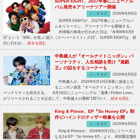
SUPER EIGHT、2027年春にニューアル
バム発売＆アリーナツアー開催
2026年8月8日
Ｊ－ＰＯＰ
SUPER EIGHTが、2027年春にニューアルバ
ムをリリースし、アリーナツアーを開催する。
本情報の発表が行われた日は、“令和8年8月8
日”という「888」が並ぶ“超八（スーパーエイト）の日”。SUPER EIGHTは、前
日に行われ …
続きを読む
中島健人が『オールナイトニッポン』パ
ーソナリティ、人生相談を受け『遊戯
王』の話をするコーナーも
2026年8月8日
Ｊ－ＰＯＰ
中島健人が、2026年8月14日深夜に放送とな
るニッポン放送『オールナイトニッポン』のパ
ーソナリティを担当する。 8月19日にニューシングル『鬼事 / Fiction Love』
がリリースされることを記念して、中島健人が通称“1部”のパ …
続きを読む
King & Prince、EP『So Honey EP』制
作ビハインドのティザー映像を公開
2026年8月8日
Ｊ－ＰＯＰ
King & Princeが、2026年9月2日にリリースと
なる1st EP『So Honey EP』より、初回限定盤B