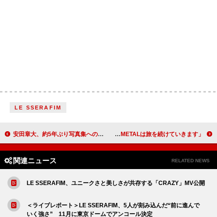
LE SSERAFIM
安田章大、約5年ぶり写真集への思いや病気を経て生死と向き合った日々などラジオ番組で明かす
BABYMETAL、日本人グループ史上初の全米アルバム初登場トップ10入り「あなたの国へ、あなたの街へ、とBABYMETALは旅を続けていきます」
関連ニュース
RELATED NEWS
LE SSERAFIM、ユニークさと美しさが共存する「CRAZY」MV公開
＜ライブレポート＞LE SSERAFIM、5人が刻み込んだ“前に進んで
いく強さ” 11月に東京ドームでアンコール決定