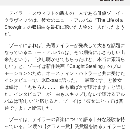
テイラー・スウィフトの親友の一人である俳優ゾーイ・
クラヴィッツは、彼女のニュー・アルバム『The Life of a
Showgirl』の収録曲を最初に聴いた人物の一人だったよう
だ。
ゾーイによれば、先週テイラーが発表して大きな話題に
なっているニュー・アルバムは、その期待にふさわしい出
来だという。「少し聴かせてもらったけど、本当に素晴ら
しい」と、ゾーイは新作映画『Caught Stealing』のプロ
モーションのため、オースティン・バトラーと共に受けた
インタビューで、米Extraに語った。「最高です」と彼女
は続け、「もちろん……一曲も飛ばさず聴けます」と話し
た。インタビュアーが一曲もスキップしないで聴けるアル
バムは“珍しい”と応じると、ゾーイは「彼女にとっては普
通ですよ」と断言した。
ゾーイは、テイラーの音楽について語る十分な経験を持
っている。14度の【グラミー賞】受賞歴を誇るテイラーと