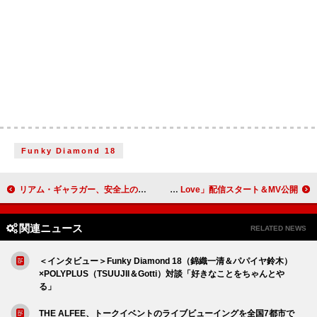
Funky Diamond 18
リアム・ギャラガー、安全上の理由でオアシスのライブで打楽器を観客席に投げないと発表
BOYNEXTDOOR、新曲「Count To Love」配信スタート＆MV公開
関連ニュース
RELATED NEWS
＜インタビュー＞Funky Diamond 18（錦織一清＆パパイヤ鈴木）
×POLYPLUS（TSUUJII＆Gotti）対談「好きなことをちゃんとや
る」
THE ALFEE、トークイベントのライブビューイングを全国7都市で