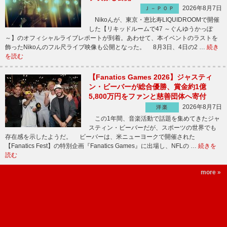
2026年8月7日
Ｊ－ＰＯＰ
Nikoんが、東京・恵比寿LIQUIDROOMで開催
した【リキッドルームで47 ～ぐんゆうかっぽ
～】のオフィシャルライブレポートが到着。あわせて、本イベントのラストを
飾ったNikoんのフル尺ライブ映像も公開となった。 8月3日、4日の2 …
続き
を読む
【Fanatics Games 2026】ジャスティ
ン・ビーバーが総合優勝、賞金約1億
5,800万円をファンと慈善団体へ寄付
2026年8月7日
洋楽
この1年間、音楽活動で話題を集めてきたジャ
スティン・ビーバーだが、スポーツの世界でも
存在感を示したようだ。 ビーバーは、米ニューヨークで開催された
【Fanatics Fest】の特別企画『Fanatics Games』に出場し、NFLの …
続きを
読む
more »