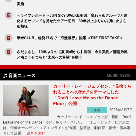
実施
＜ライブレポート＞JUN SKY WALKER(S)、変わらぬグルーヴと進
化するサウンドを見せたツアー初日 30年以上ぶりの共演に止まら
ぬ熱狂
米米CLUB、総勢17名で「浪漫飛行」披露 ＜THE FIRST TAKE＞
さだまさし、19年ぶりの【夏 長崎から】開催 今井美樹／湘南乃風
／南こうせつらと”未来への希望”を歌う
音楽ニュース
MUSIC NEWS
カーリー・レイ・ジェプセン、“見捨てら
れることへの恐れ”をテーマにした
「Don't Leave Me on the Dance
Floor」公開
2026年8月7日
洋楽
カーリー・レイ・ジェプセンが、新曲「Don’t
Leave Me on the Dance Floor」をリリースした。 ミュージック・ビデオに
は、俳優オールデン・エアエンライクが出演。監督は、劇作家・俳優・脚本家
として活躍 …
続きを読む