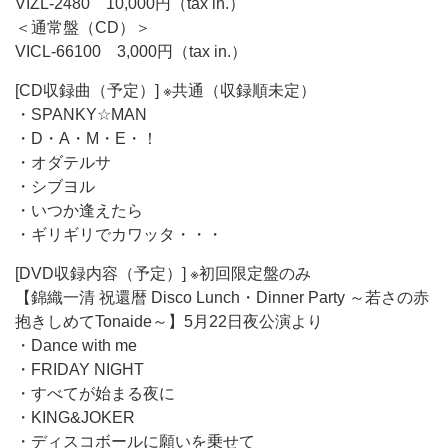
VIZL-2480 10,000円（tax in.）
＜通常盤（CD）＞
VICL-66100 3,000円（tax in.）
[CD収録曲（予定）] ※共通（収録順未定）
・SPANKY☆MAN
・D・A・M・E・！
・オダテルサ
・シブヨル
・いつか逢えたら
・ギリギリでカワッタ・・・
[DVD収録内容（予定）] ※初回限定盤のみ
【錦織一清 祝還暦 Disco Lunch・Dinner Party ～若さの赤
抱きしめてTonaide～】5月22日夜公演より
・Dance with me
・FRIDAY NIGHT
・すべてが始まる夜に
・KING&JOKER
・ディスコボールに願いを乗せて