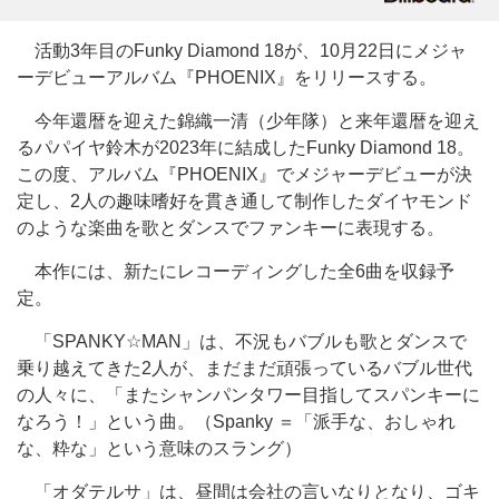
活動3年目のFunky Diamond 18が、10月22日にメジャ
ーデビューアルバム『PHOENIX』をリリースする。
今年還暦を迎えた錦織一清（少年隊）と来年還暦を迎え
るパパイヤ鈴木が2023年に結成したFunky Diamond 18。
この度、アルバム『PHOENIX』でメジャーデビューが決
定し、2人の趣味嗜好を貫き通して制作したダイヤモンド
のような楽曲を歌とダンスでファンキーに表現する。
本作には、新たにレコーディングした全6曲を収録予
定。
「SPANKY☆MAN」は、不況もバブルも歌とダンスで
乗り越えてきた2人が、まだまだ頑張っているバブル世代
の人々に、「またシャンパンタワー目指してスパンキーに
なろう！」という曲。（Spanky ＝「派手な、おしゃれ
な、粋な」という意味のスラング）
「オダテルサ」は、昼間は会社の言いなりとなり、ゴキ