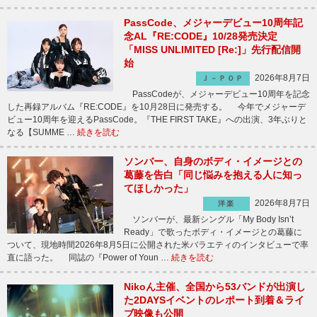
PassCode、メジャーデビュー10周年記
念AL『RE:CODE』10/28発売決定
「MISS UNLIMITED [Re:]」先行配信開
始
2026年8月7日
Ｊ－ＰＯＰ
PassCodeが、メジャーデビュー10周年を記念
した再録アルバム『RE:CODE』を10月28日に発売する。 今年でメジャーデ
ビュー10周年を迎えるPassCode。『THE FIRST TAKE』への出演、3年ぶりと
なる【SUMME …
続きを読む
ソンバー、自身のボディ・イメージとの
葛藤を告白「同じ悩みを抱える人に知っ
てほしかった」
2026年8月7日
洋楽
ソンバーが、最新シングル「My Body Isn’t
Ready」で歌ったボディ・イメージとの葛藤に
ついて、現地時間2026年8月5日に公開された米バラエティのインタビューで率
直に語った。 同誌の『Power of Youn …
続きを読む
Nikoん主催、全国から53バンドが出演し
た2DAYSイベントのレポート到着＆ライ
ブ映像も公開