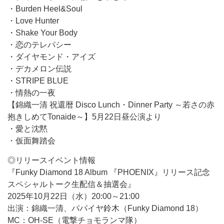
・Burden Heel&Soul
・Love Hunter
・Shake Your Body
・恋のテレパシー
・ダイヤモンド・アイズ
・デカメロン伝説
・STRIPE BLUE
・情熱の一夜
【錦織一清 祝還暦 Disco Lunch・Dinner Party ～若さの赤
抱きしめてTonaide～】5月22日昼公演より
・愛と沈黙
・仮面舞踏会
◎リリースイベント情報
『Funky Diamond 18 Album 『PHOENIX』リリース記念
スペシャルトーク生配信＆抽選会』
2025年10月22日（水）20:00～21:00
出演：錦織一清、パパイヤ鈴木（Funky Diamond 18）
MC：OH-SE（電撃チョモランマ隊）