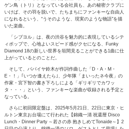
ゲン鳥（トリ）となっている会社員も、あの秘密クラブに
いけば、その羽を脱いで、たちまちにファンキーな自由人
になれるという、“うそのような、現実のような物語”を描
いた楽曲。
「シブヨル」は、夜の渋谷を魅力的に表現しているシテ
ィポップで、心地よいスピード感がクセになる、Funky
Diamond 18の新しい世界を垣間見ることができる1曲に仕
上がっているとのことだ。
そして、パパイヤ鈴木が作詞作曲した「D・A・M・
E・！」｢いつか逢えたら｣、少年隊「まいったネ今夜」の
作家・宮下智の書き下ろしによる「ギリギリでカワッ
タ・・・」という、ファンキーな楽曲が収録される予定と
なっている。
さらに初回限定盤は、2025年5月21日、22日に東京・ヒ
ルトン東京お台場にて行われた【錦織一清 祝還暦 Disco
Lunch・Dinner Party ～若さの赤 抱きしめてTonaide～】2
日目の公演より、錦織一清のソロ、ゲストとして登場した