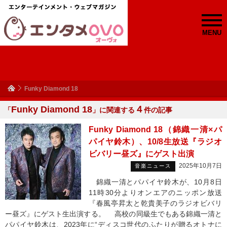
MENU
Funky Diamond 18
Funky Diamond 18
４
「
」に関連する
件の記事
Funky Diamond 18（錦織一清×パ
パイヤ鈴木）、10/8生放送『ラジオ
ビバリー昼ズ』にゲスト出演
2025年10月7日
音楽ニュース
錦織一清とパパイヤ鈴木が、10月8日
11時30分よりオンエアのニッポン放送
『春風亭昇太と乾貴美子のラジオビバリ
ー昼ズ』にゲスト生出演する。 高校の同級生でもある錦織一清と
パパイヤ鈴木は、2023年に“ディスコ世代のふたりが贈るオトナに