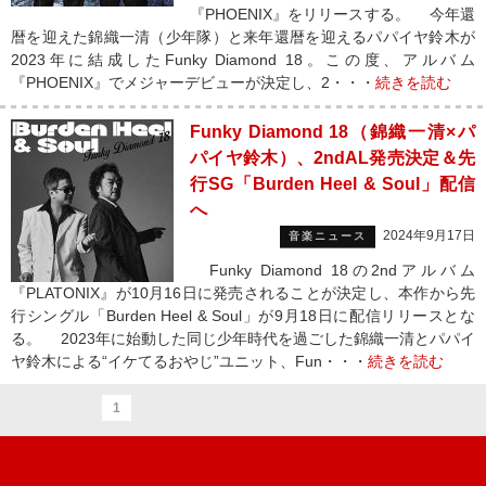
『PHOENIX』をリリースする。 今年還
暦を迎えた錦織一清（少年隊）と来年還暦を迎えるパパイヤ鈴木が
2023年に結成したFunky Diamond 18。この度、アルバム
『PHOENIX』でメジャーデビューが決定し、2・・・
続きを読む
Funky Diamond 18（錦織一清×パ
パイヤ鈴木）、2ndAL発売決定＆先
行SG「Burden Heel & Soul」配信
へ
2024年9月17日
音楽ニュース
Funky Diamond 18の2ndアルバム
『PLATONIX』が10月16日に発売されることが決定し、本作から先
行シングル「Burden Heel & Soul」が9月18日に配信リリースとな
る。 2023年に始動した同じ少年時代を過ごした錦織一清とパパイ
ヤ鈴木による“イケてるおやじ”ユニット、Fun・・・
続きを読む
1