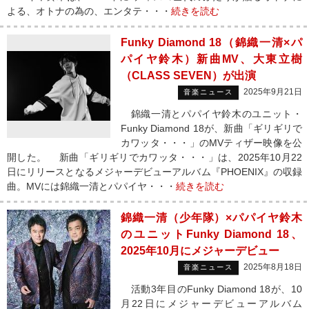
よる、オトナの為の、エンタテ・・・
続きを読む
Funky Diamond 18（錦織一清×パ
パイヤ鈴木）新曲MV、大東立樹
（CLASS SEVEN）が出演
2025年9月21日
音楽ニュース
錦織一清とパパイヤ鈴木のユニット・
Funky Diamond 18が、新曲「ギリギリで
カワッタ・・・」のMVティザー映像を公
開した。 新曲「ギリギリでカワッタ・・・」は、2025年10月22
日にリリースとなるメジャーデビューアルバム『PHOENIX』の収録
曲。MVには錦織一清とパパイヤ・・・
続きを読む
錦織一清（少年隊）×パパイヤ鈴木
のユニットFunky Diamond 18、
2025年10月にメジャーデビュー
2025年8月18日
音楽ニュース
活動3年目のFunky Diamond 18が、10
月22日にメジャーデビューアルバム