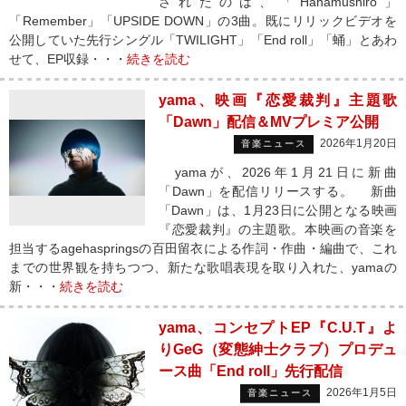
されたのは、「Hanamushiro」
「Remember」「UPSIDE DOWN」の3曲。既にリリックビデオを
公開していた先行シングル「TWILIGHT」「End roll」「蛹」とあわ
せて、EP収録・・・
続きを読む
yama、映画『恋愛裁判』主題歌
「Dawn」配信＆MVプレミア公開
2026年1月20日
音楽ニュース
yamaが、2026年1月21日に新曲
「Dawn」を配信リリースする。 新曲
「Dawn」は、1月23日に公開となる映画
『恋愛裁判』の主題歌。本映画の音楽を
担当するagehaspringsの百田留衣による作詞・作曲・編曲で、これ
までの世界観を持ちつつ、新たな歌唱表現を取り入れた、yamaの
新・・・
続きを読む
yama、コンセプトEP『C.U.T』よ
りGeG（変態紳士クラブ）プロデュ
ース曲「End roll」先行配信
2026年1月5日
音楽ニュース