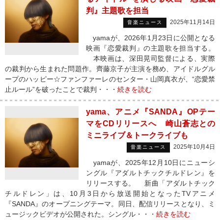
判』主題歌を担当
2025年11月14日
音楽ニュース
yamaが、2026年1月23日に公開となる
映画『恋愛裁判』の主題歌を担当する。
本映画は、深田晃司監督による、実際
の裁判から生まれた問題作。齊藤京子が主演を務め、アイドルグル
ープのハッピー☆ファンファーレのセンター・山岡真衣が、“恋愛禁
止ルール”を破ったことで裁判・・・
続きを読む
yama、アニメ『SANDA』OPテー
マをCDリリースへ 崎山蒼志との
ミニライブ＆トークライブも
2025年10月4日
音楽ニュース
yamaが、2025年12月10日にニューシ
ングル『アダルトチックチルドレン』を
リリースする。 新曲「アダルトチック
チルドレン」は、10月3日から放送開始となったTVアニメ
『SANDA』のオープニングテーマ。同日、配信リリースとなり、ミ
ュージックビデオが公開された。シングル・・・
続きを読む