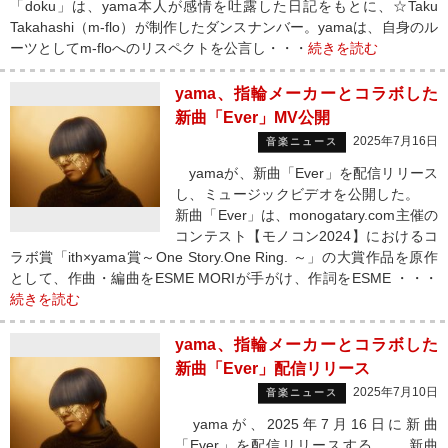
「doku」は、yama本人が感情を吐露した日記をもとに、☆Taku
Takahashi（m-flo）が制作したダンスナンバー。yamaは、自身のル
ーツとしてm-floへのリスペクトを公言し・・・
続きを読む
yama、指輪メーカーとコラボした
新曲「Ever」MV公開
2025年7月16日
音楽ニュース
yamaが、新曲「Ever」を配信リリース
し、ミュージックビデオを公開した。
新曲「Ever」は、monogatary.com主催の
コンテスト【モノコン2024】におけるコ
ラボ賞「ith×yama賞～One Story.One Ring. ～」の大賞作品を原作
として、作曲・編曲をESME MORIが手がけ、作詞をESME ・・・
続きを読む
yama、指輪メーカーとコラボした
新曲「Ever」配信リリース
2025年7月10日
音楽ニュース
yamaが、2025年7月16日に新曲
「Ever」を配信リリースする。 新曲