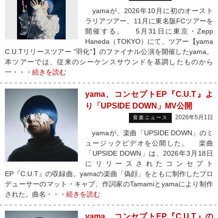
yamaが、2026年10月に初のオースト
ラリアツアー、11月に東名阪FCツアーを
開催する。 5月31日に東京・Zepp
Haneda（TOKYO）にて、ツアー【yama
C.U.Tリリースツアー "羽化"】のファイナル公演を開催したyama。
本ツアーでは、従来のシーケンスサウンドを基調したものから
一・・・
続きを読む
yama、コンセプトEP『C.U.T』よ
り「UPSIDE DOWN」MV公開
2026年5月1日
音楽ニュース
yamaが、楽曲「UPSIDE DOWN」のミ
ュージックビデオを公開した。 楽曲
「UPSIDE DOWN」は、2026年3月18日
にリリースされたコンセプト
EP『C.U.T』の収録曲。yamaの楽曲「偽顔」をともに制作したプロ
デューサーのマット・キャブ、作詞家のTamamiとyamaにより制作
された。曲名・・・
続きを読む
yama、コンセプトEP『C.U.T』の