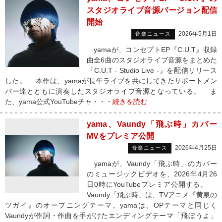
スタジオライブ音源バージョン配信
開始
2026年5月1日
音楽ニュース
yamaが、コンセプトEP『C.U.T』収録
曲全6曲のスタジオライブ音源をまとめた
『C.U.T - Studio Live -』を配信リリース
した。 本作は、yamaが長年ライブを共にしてきたサポートメン
バー達とともに演奏したスタジオライブ音源となっている。 ま
た、yama公式YouTubeチャ・・・
続きを読む
yama、Vaundy「飛ぶ時」カバー
MVをプレミア公開
2026年4月25日
音楽ニュース
yamaが、Vaundy「飛ぶ時」のカバー
のミュージックビデオを、2026年4月26
日0時にYouTubeプレミア公開する。
Vaundy「飛ぶ時」は、TVアニメ『黄泉の
ツガイ』のオープニングテーマ。yamaは、OPテーマと同じく
Vaundyが作詞・作曲を手がけたエンディングテーマ「飛ぼうよ」