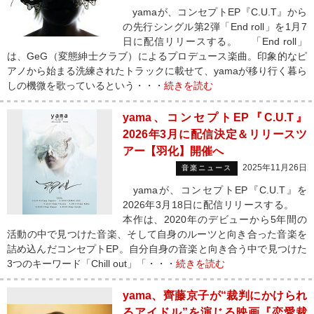
yamaが、コンセプトEP『C.U.T』から
の先行シングル第2弾「End roll」を1月7
日に配信リリースする。 「End roll」
は、GeG（変態紳士クラブ）によるプロデュース楽曲。印象的なピ
アノから始まる洗練されたトラックに載せて、yamaが移り行く暮ら
しの機微を歌っているという・・・
続きを読む
yama、コンセプトEP『C.U.T』
2026年3月に配信決定＆リリースツ
アー【羽化】開催へ
2025年11月26日
音楽ニュース
yamaが、コンセプトEP『C.U.T』を
2026年3月18日に配信リリースする。
本作は、2020年のデビューから5年間の
活動の中で見つけた音楽、そして自身のルーツと向き合った音楽を
詰め込んだコンセプトEP。自分自身の音楽と向き合う中で見つけた
3つのキーワード「Chill out」「・・・
続きを読む
yama、齊藤京子が“裁判にかけられ
るアイドル”を演じる映画『恋愛裁