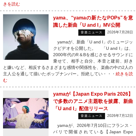
きを読む
yama、“yamaの新たなPOPs”を意
識した新曲「U and I」MV公開
2026年7月28日
音楽ニュース
yamaが、新曲「U and I」のミュージッ
クビデオを公開した。 「U and I」は、
2000年代のR＆Bを感じさせるサウンドに
乗せて、相手と自分、本音と建前、好き
と嫌いなど、相反するさまざまな感情や関係性を、楽曲の中の2人の
主人公を通して描いたポップナンバー。拒絶してい・・・
続きを読
む
yamaが【Japan Expo Paris 2026】
で多数のアニメ主題歌を披露、新曲
「U and I」配信リリース
2026年7月12日
音楽ニュース
yamaが、2026年7月10日にフランス・
パリで開催されている【Japan Expo