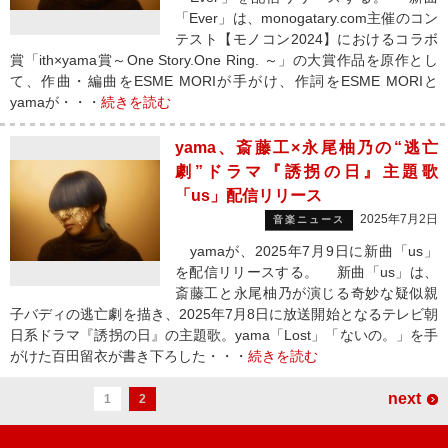
「Ever」は、monogatary.com主催のコン
テスト【モノコン2024】におけるコラボ
賞「ith×yama賞～One Story.One Ring. ～」の大賞作品を原作とし
て、作曲・編曲をESME MORIが手がけ、作詞をESME MORIと
yamaが・・・
続きを読む
yama、斎藤工×永尾柚乃の“逃亡
劇”ドラマ『誘拐の日』主題歌
「us」配信リリース
2025年7月2日
音楽ニュース
yamaが、2025年7月9日に新曲「us」
を配信リリースする。 新曲「us」は、
斎藤工と永尾柚乃が演じる奇妙な疑似親
子バディの逃亡劇を描き、2025年7月8日に放送開始となるテレビ朝
日系ドラマ『誘拐の日』の主題歌。yama「Lost」「ないの。」を手
がけた百田留衣が書き下ろした・・・
続きを読む
next
1
2