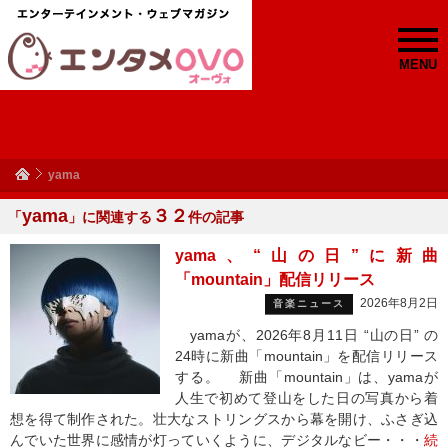
MENU
yama
yama
３２
「
」に関連する
件の記事
yama、“山の日”に新曲
「mountain」配信リリース
2026年8月2日
音楽ニュース
yamaが、2026年8月11日 “山の日” の
24時に新曲「mountain」を配信リリース
する。 新曲「mountain」は、yamaが
人生で初めて登山をした日の写真から着
想を得て制作された。壮大なストリングスから幕を開け、ふさぎ込
んでいた世界に感情が灯っていくように、デジタルなビー・・・
続