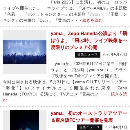
Paris 2026】に出演し、初のヨーロッパ
ライブを開催した。 本ライブでは、『SPY×FAMILY』の主題歌
「色彩」、『ポケットモンスター』の主題歌「ハロ」、『王様ラン
キング』の主題歌「Oz.」、『黄泉の・・・
続きを読む
yama、Zepp Haneda公演より「飛
ぼうよ」「飛ぶ時」ライブ映像を一
度限りのプレミア公開
2026年6月20日
音楽ニュース
yamaが、2026年6月27日に楽曲「飛ぼ
うよ」と「飛ぶ時（yama ver）」のライ
ブ映像をYouTubeプレミア公開する。
今回公開される映像は、5月31日に【yama C.U.Tリリースツアー
"羽化"】のファイナルとして開催された東京・Zepp
Haneda（TOKYO）公演にて、TVアニメ『黄泉のツ・・・
続きを読
む
yama、初のオーストラリアツアー
＆東名阪FCツアー開催を発表
2026年6月1日
音楽ニュース