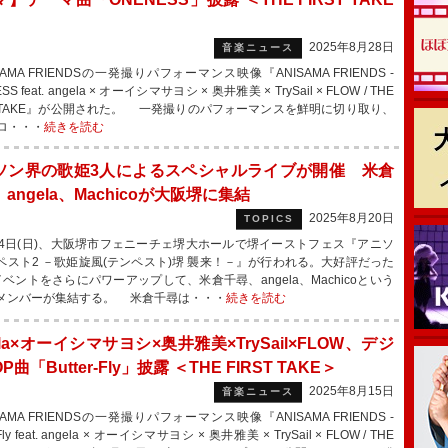
2025年8月28日
音楽ニュース
AMA FRIENDSの一発撮りパフォーマンス映像『ANISAMA FRIENDS -
SS feat. angela × オーイシマサヨシ × 奥井雅美 × TrySail × FLOW / THE
ST TAKE』が公開された。 一発撮りのパフォーマンスを鮮明に切り取り、
ロ・・・
続きを読む
ソン界の歌姫3人によるスペシャルライブが開催 米倉
angela、Machicoが大阪堺に集結
2025年8月20日
TOPICS
4日(日)、大阪堺市フェニーチェ堺大ホールで堺イーストフェス『アニソ
ペスト2 －歌姫旋風(テンペスト)堺 襲来！－』が行われる。大好評だった
イベントをさらにパワーアップして、米倉千尋、angela、Machicoという
メンバーが集結する。 米倉千尋は・・・
続きを読む
ela×オーイシマサヨシ×奥井雅美×TrySail×FLOW、デジ
P曲「Butter-Fly」披露 ＜THE FIRST TAKE＞
2025年8月15日
音楽ニュース
AMA FRIENDSの一発撮りパフォーマンス映像『ANISAMA FRIENDS -
-Fly feat. angela × オーイシマサヨシ × 奥井雅美 × TrySail × FLOW / THE