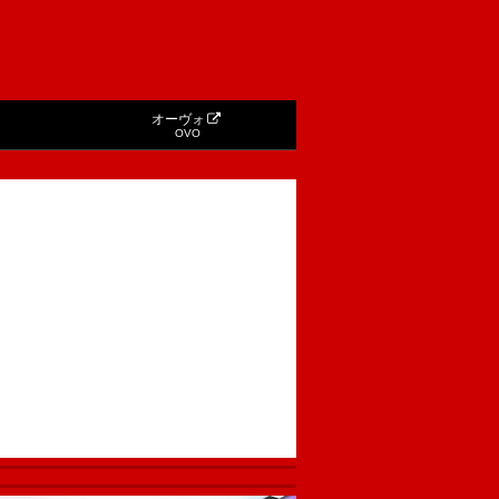
オーヴォ
OVO