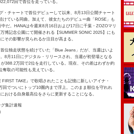
4,022,072回で首位を走っている。
グ・チャートで首位デビューして以来、8月13日公開チャート
続けている同曲。加えて、彼女たちのデビュー曲「ROSE」も
行中だ。HANAは今週末8月16日および17日に千葉・ZOZOマリ
記念公園にて開催される【SUMMER SONIC 2025】にも
半にその影響が見られるか注目が高まる。
独走状態を続けていた「Blue Jeans」だが、当週はいよ
。8月11日にデジタル・リリースされ、当週が初登場となる
夏の影」が388.2万回で2位を走行している。現在、その差はわずか約
1位奪取の可能性も見えている。
FIRST TAKE』で歌唱されたことも記憶に新しいアイナ・
1万回でついにトップ10圏内まで浮上。このまま順位を守れれ
トにおける自身最高位をさらに更新することになる。
ソング集計速報
）