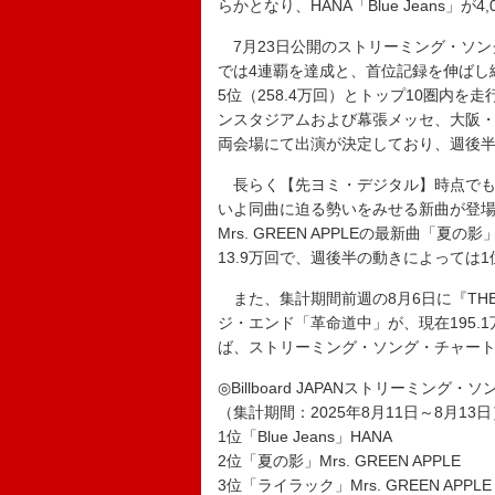
らかとなり、HANA「Blue Jeans」が
7月23日公開のストリーミング・ソン
では4連覇を達成と、首位記録を伸ばし
5位（258.4万回）とトップ10圏内を走
ンスタジアムおよび幕張メッセ、大阪・万博
両会場にて出演が決定しており、週後
長らく【先ヨミ・デジタル】時点でも首位
いよ同曲に迫る勢いをみせる新曲が登場
Mrs. GREEN APPLEの最新曲「
13.9万回で、週後半の動きによっては
また、集計期間前週の8月6日に『THE 
ジ・エンド「革命道中」が、現在195.
ば、ストリーミング・ソング・チャー
◎Billboard JAPANストリーミング・
（集計期間：2025年8月11日～8月13日
1位「Blue Jeans」HANA
2位「夏の影」Mrs. GREEN APPLE
3位「ライラック」Mrs. GREEN APPLE