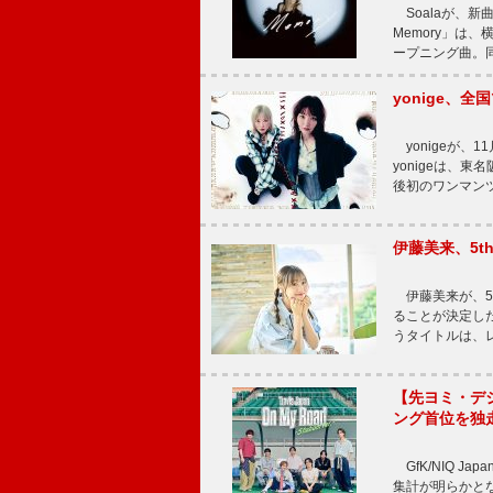
Soalaが、新曲
Memory」は
ープニング曲。同
yonige、全国
yonigeが、11
yonigeは、東名
後初のワンマン
伊藤美来、5t
伊藤美来が、5t
ることが決定した
うタイトルは、レ
【先ヨミ・デジタル
ング首位を独
GfK/NIQ J
集計が明らかとなり、T