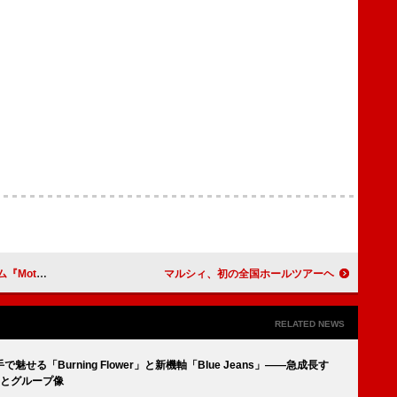
9月10日に発売
マルシィ、初の全国ホールツアーヘ
RELATED NEWS
る「Burning Flower」と新機軸「Blue Jeans」――急成長す
楽とグループ像