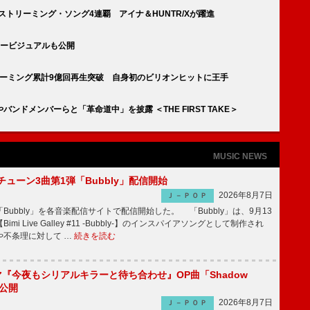
s」ストリーミング・ソング4連覇 アイナ＆HUNTR/Xが躍進
、キービジュアルも公開
」ストリーミング累計9億回再生突破 自身初のビリオンヒットに王手
ドメンバーらと「革命道中」を披露 ＜THE FIRST TAKE＞
MUSIC NEWS
ーチューン3曲第1弾「Bubbly」配信開始
2026年8月7日
Ｊ－ＰＯＰ
Bubbly」を各音楽配信サイトで配信開始した。 「Bubbly」は、9月13
mi Live Galley #11 -Bubbly-】のインスパイアソングとして制作され
や不条理に対して …
続きを読む
ラマ『今夜もシリアルキラーと待ち合わせ』OP曲「Shadow
V公開
2026年8月7日
Ｊ－ＰＯＰ