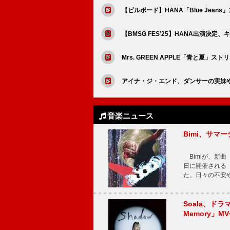
【ビルボード】HANA「Blue Jean
【BMSG FES’25】HANA出演決定
Mrs. GREEN APPLE「青と夏
アイナ・ジ・エンド、ダンサーの実妹やバン
音楽ニュース
Bimi、サマ
Bimiが、新曲「
日に開催される【Bi
た。日々の不安
Soala、ド
Memory」M