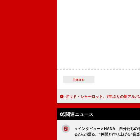
hana
グッド・シャーロット、7年ぶりの新アルバム『Motel Du Cap』リリース 国内盤CDも
関連ニュース
＜インタビュー＞HANA 自分たちの手で魅せ
る7人が語る、“仲間と作り上げる”音