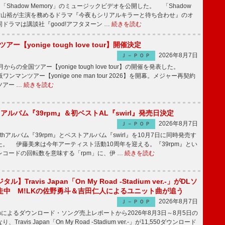
「Shadow Memory」のミュージックビデオを公開した。 「Shadow
、横山裕が主演を務めるドラマ『今夜もシリアルキラーと待ち合わせ』のオ
ドラマは講談社『good!アフタヌーン …
続きを読む
ツアー【yonige tough love tour】開催決定
2026年8月7日
Ｊ－ＰＯＰ
月からの全国ツアー【yonige tough love tour】の開催を発表した。
阪ワンマンツアー【yonige one man tour 2026】を開幕。メジャー再契約
ツアー …
続きを読む
hアルバム『39rpm』＆初ベストAL『swirl』発売日決定
2026年8月7日
Ｊ－ＰＯＰ
hアルバム『39rpm』とベストアルバム『swirl』を10月7日に同時発売す
。 伊藤美来は今年アーティスト活動10周年を迎える。『39rpm』とい
コードの回転数を意味する「rpm」に、伊 …
続きを読む
】Travis Japan「On My Road -Stadium ver.-」がDLソ
走中 M!LKの佐野勇斗＆吉田仁人によるユニット曲が追う
2026年8月7日
Ｊ－ＰＯＰ
apanによるダウンロード・ソング売上レポートから2026年8月3日～8月5日の
ravis Japan「On My Road -Stadium ver.-」が11,550ダウンロード