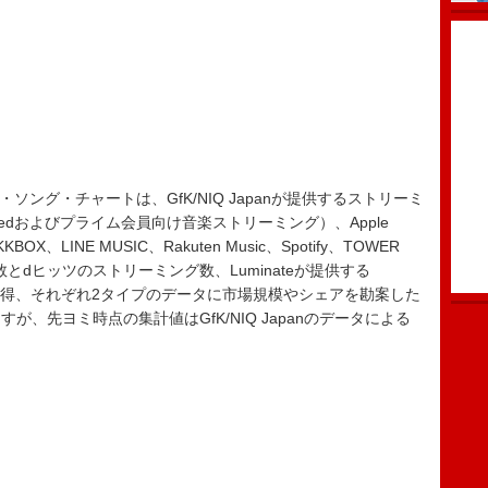
ミング・ソング・チャートは、GfK/NIQ Japanが提供するストリーミ
imitedおよびプライム会員向け音楽ストリーミング）、Apple
OX、LINE MUSIC、Rakuten Music、Spotify、TOWER
グ数とdヒッツのストリーミング数、Luminateが提供する
ータを取得、それぞれ2タイプのデータに市場規模やシェアを勘案した
、先ヨミ時点の集計値はGfK/NIQ Japanのデータによる