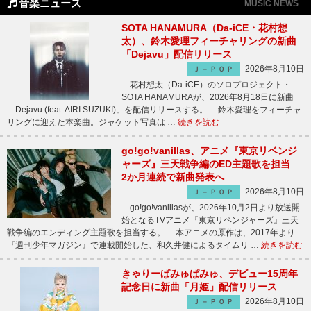
音楽ニュース
MUSIC NEWS
SOTA HANAMURA（Da-iCE・花村想
太）、鈴木愛理フィーチャリングの新曲
「Dejavu」配信リリース
2026年8月10日
Ｊ－ＰＯＰ
花村想太（Da-iCE）のソロプロジェクト・
SOTA HANAMURAが、2026年8月18日に新曲
「Dejavu (feat. AIRI SUZUKI)」を配信リリースする。 鈴木愛理をフィーチャ
リングに迎えた本楽曲。ジャケット写真は …
続きを読む
go!go!vanillas、アニメ『東京リベンジ
ャーズ』三天戦争編のED主題歌を担当
2か月連続で新曲発表へ
2026年8月10日
Ｊ－ＰＯＰ
go!go!vanillasが、2026年10月2日より放送開
始となるTVアニメ『東京リベンジャーズ』三天
戦争編のエンディング主題歌を担当する。 本アニメの原作は、2017年より
『週刊少年マガジン』で連載開始した、和久井健によるタイムリ …
続きを読む
きゃりーぱみゅぱみゅ、デビュー15周年
記念日に新曲「月姫」配信リリース
2026年8月10日
Ｊ－ＰＯＰ