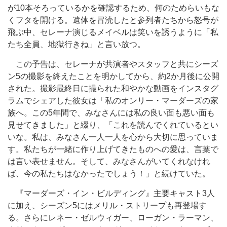
が10本そろっているかを確認するため、何のためらいもな
くフタを開ける。遺体を冒涜したと参列者たちから怒号が
飛ぶ中、セレーナ演じるメイベルは笑いを誘うように「私
たち全員、地獄行きね」と言い放つ。
この予告は、セレーナが共演者やスタッフと共にシーズ
ン5の撮影を終えたことを明かしてから、約2か月後に公開
された。撮影最終日に撮られた和やかな動画をインスタグ
ラムでシェアした彼女は「私のオンリー・マーダーズの家
族へ。この5年間で、みなさんには私の良い面も悪い面も
見せてきました」と綴り、「これを読んでくれているとい
いな。私は、みなさん一人一人を心から大切に思っていま
す。私たちが一緒に作り上げてきたものへの愛は、言葉で
は言い表せません。そして、みなさんがいてくれなけれ
ば、今の私たちはなかったでしょう！」と続けていた。
『マーダーズ・イン・ビルディング』主要キャスト3人
に加え、シーズン5にはメリル・ストリープも再登場す
る。さらにレネー・ゼルウィガー、ローガン・ラーマン、