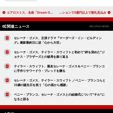
エアロスミス、名曲「Dream On」和訳付きライブ・ビデオ公開
故エディ・ヴァン・ヘイレン、1982年製クレイマー・ギターがオークションで3億円以上で落札見込み
関連ニュース
RELATED NEWS
セレーナ・ゴメス、主演ドラマ『マーダーズ・イン・ビルディン
グ』撮影最終日に涙「心から大切」
セレーナ・ゴメス、テイラー・スウィフトと初めて“絆を深めた”ジ
ョナス・ブラザーズとの破局を振り返る
テイラー・スウィフト、親友セレーナ・ゴメス＆ベニー・ブランコ
に手作りサワードウ・ブレッドを贈る
セレーナ・ゴメス、テイラー・スウィフト ／ベニー・ブランコらと
33歳の誕生日を祝う「心の底から感謝」
ベニー・ブランコ、セレーナ・ゴメスとの結婚式について“チル”に
なると語る