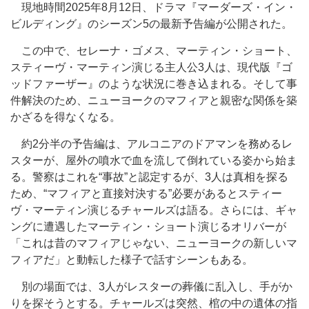
現地時間2025年8月12日、ドラマ『マーダーズ・イン・
ビルディング』のシーズン5の最新予告編が公開された。
この中で、セレーナ・ゴメス、マーティン・ショート、
スティーヴ・マーティン演じる主人公3人は、現代版『ゴ
ッドファーザー』のような状況に巻き込まれる。そして事
件解決のため、ニューヨークのマフィアと親密な関係を築
かざるを得なくなる。
約2分半の予告編は、アルコニアのドアマンを務めるレ
スターが、屋外の噴水で血を流して倒れている姿から始ま
る。警察はこれを“事故”と認定するが、3人は真相を探る
ため、“マフィアと直接対決する”必要があるとスティー
ヴ・マーティン演じるチャールズは語る。さらには、ギャ
ングに遭遇したマーティン・ショート演じるオリバーが
「これは昔のマフィアじゃない、ニューヨークの新しいマ
フィアだ」と動転した様子で話すシーンもある。
別の場面では、3人がレスターの葬儀に乱入し、手がか
りを探そうとする。チャールズは突然、棺の中の遺体の指