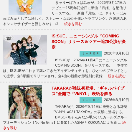
きゃりーぱみゅぱみゅが、2026年8月17日の
デビュー15周年記念日に新曲「月姫」を配信リ
リースする。 新曲「月姫」は、きゃりーぱみ
ゅぱみゅとしては珍しく、ストレートな恋心を描いたラブソング。浮遊感のあ
るシンセサイザーと親しみやすいJ- …
続きを読む
IS:SUE、ニューシングル『COMING
SOON』リリース＆ツアー追加公演が決
定
2026年8月10日
Ｊ－ＰＯＰ
IS:SUEが、2026年11月4日にニューシングル
『COMING SOON』をリリースする。 本作で
は、IS:SUEがこれまで築いてきたアイデンティティを、ひとつのブランドとし
て提示。全8形態でリリースされ、全4曲の新曲が形態別に収録 …
続きを読む
TAKARAが雑誌初登場、“ギャルバイブ
ス”全開で『VI/NYL』表紙を飾る
2026年8月10日
Ｊ－ＰＯＰ
TAKARAが、2026年9月4日に発売となる雑誌
『VI/NYL #031 TAKARA』の表紙に登場する。
BMSG×ちゃんみなが手がけたガールズグルー
プオーディション【No No Girls】に参加したASHAとKOKONAによる新 …
続
きを読む