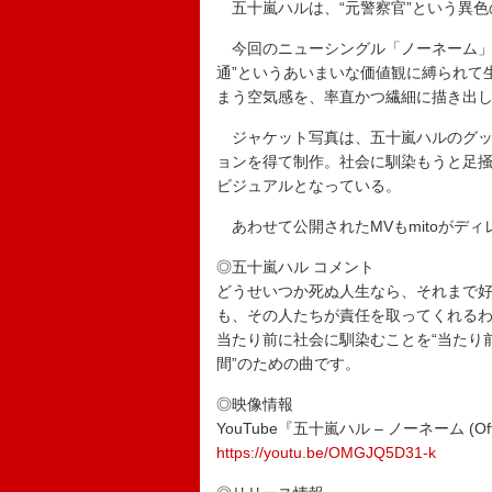
五十嵐ハルは、“元警察官”という異色
今回のニューシングル「ノーネーム」は
通”というあいまいな価値観に縛られて
まう空気感を、率直かつ繊細に描き出し
ジャケット写真は、五十嵐ハルのグッズ
ョンを得て制作。社会に馴染もうと足
ビジュアルとなっている。
あわせて公開されたMVもmitoがデ
◎五十嵐ハル コメント
どうせいつか死ぬ人生なら、それまで
も、その人たちが責任を取ってくれる
当たり前に社会に馴染むことを“当たり
間”のための曲です。
◎映像情報
YouTube『五十嵐ハル – ノーネーム (Offici
https://youtu.be/OMGJQ5D31-k