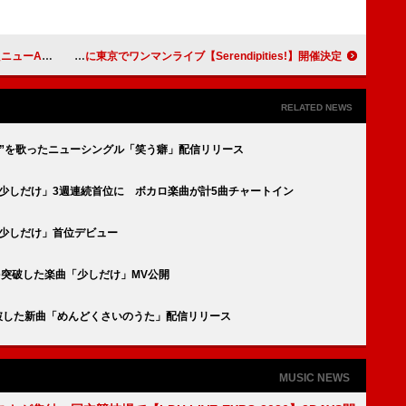
イス』発売決定
土岐麻子、秋に東京でワンマンライブ【Serendipities!】開催決定
RELATED NEWS
”を歌ったニューシングル「笑う癖」配信リリース
十嵐ハル「少しだけ」3週連続首位に ボカロ楽曲が計5曲チャートイン
ハル「少しだけ」首位デビュー
回を突破した楽曲「少しだけ」MV公開
突破した新曲「めんどくさいのうた」配信リリース
MUSIC NEWS