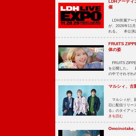
LDHアーティス
催
LDH所属アーティス
が、2026年1
れる。 本公演は
FRUITS ZI
体の姿
FRUITS ZI
を公開した。 新曲
の中でそれぞれ
マルシィ、古
マルシィが、新
日に配信リリー
る』のタイアッ
きを読む
Omoinot