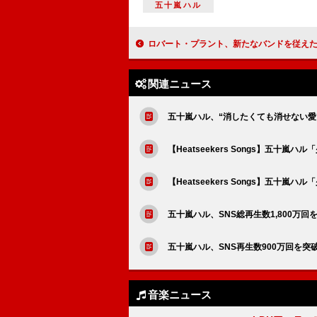
五十嵐ハル
ロバート・プラント、新たなバンドを従えたニューAL『セイヴィング・グレ
関連ニュース
五十嵐ハル、“消したくても消せない愛
【Heatseekers Songs】五
【Heatseekers Songs】五十嵐
五十嵐ハル、SNS総再生数1,800万
五十嵐ハル、SNS再生数900万回を
音楽ニュース