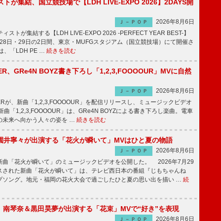
トが集結、国立競技場で【LDH LIVE-EXPO 2026】2DAYS開
2026年8月6日
Ｊ－ＰＯＰ
トが集結する【LDH LIVE-EXPO 2026 -PERFECT YEAR BEST-】
1月28日・29日の2日間、東京・MUFGスタジアム（国立競技場）にて開催さ
、「LDH PE …
続きを読む
PPER、GRe4N BOYZ書き下ろし「1,2,3,FOOOOUR」MVに自然
2026年8月6日
Ｊ－ＰＯＰ
PPERが、新曲「1,2,3,FOOOOUR」を配信リリースし、ミュージックビデオ
「1,2,3,FOOOOUR」は、GRe4N BOYZによる書き下ろし楽曲。電車
の未来へ向かう人々の姿を …
続きを読む
園井寧々が出演する「花火が瞬いて」MVはひと夏の物語
2026年8月6日
Ｊ－ＰＯＰ
曲「花火が瞬いて」のミュージックビデオを公開した。 2026年7月29
スされた新曲「花火が瞬いて」は、テレビ西日本の番組『じもちゃんね
プソング。地元・福岡の花火大会で過ごしたひと夏の思い出を描い …
続
ake、南琴奈＆黒田昊夢が出演する「花束」MVで“好き”を表現
2026年8月6日
Ｊ－ＰＯＰ