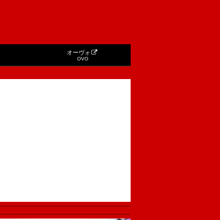
オーヴォ
OVO