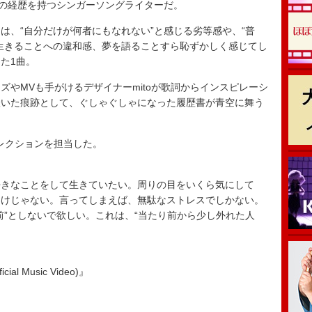
の経歴を持つシンガーソングライターだ。
、“自分だけが何者にもなれない”と感じる劣等感や、“普
生きることへの違和感、夢を語ることすら恥ずかしく感じてし
た1曲。
やMVも手がけるデザイナーmitoが歌詞からインスピレーシ
掻いた痕跡として、ぐしゃぐしゃになった履歴書が青空に舞う
ィレクションを担当した。
好きなことをして生きていたい。周りの目をいくら気にして
わけじゃない。言ってしまえば、無駄なストレスでしかない。
前”としないで欲しい。これは、“当たり前から少し外れた人
al Music Video)』