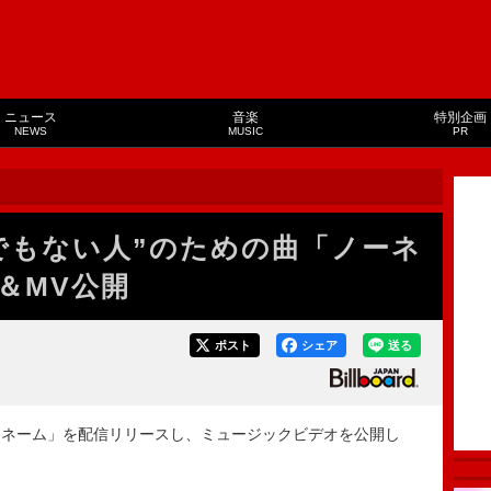
ニュース
音楽
特別企画
NEWS
MUSIC
PR
でもない人”のための曲「ノーネ
＆MV公開
ポスト
シェア
送る
ネーム」を配信リリースし、ミュージックビデオを公開し