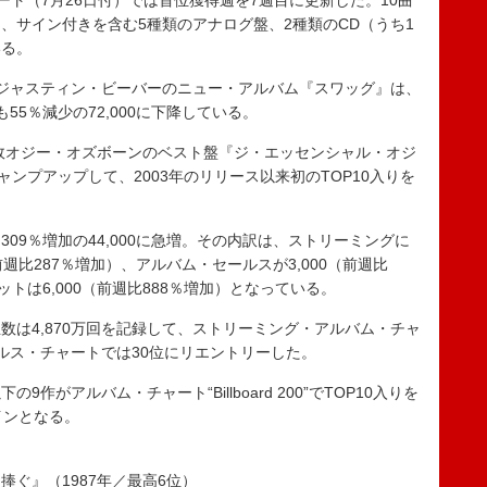
ャート（7月26日付）では首位獲得週を7週目に更新した。10曲
、サイン付きを含む5種類のアナログ盤、2種類のCD（うち1
いる。
ジャスティン・ビーバーのニュー・アルバム『スワッグ』は、
5％減少の72,000に下降している。
故オジー・オズボーンのベスト盤『ジ・エッセンシャル・オジ
ャンプアップして、2003年のリリース以来初のTOP10入りを
9％増加の44,000に急増。その内訳は、ストリーミングに
前週比287％増加）、アルバム・セールスが3,000（前週比
トは6,000（前週比888％増加）となっている。
は4,870万回を記録して、ストリーミング・アルバム・チャ
ルス・チャートでは30位にリエントリーした。
がアルバム・チャート“Billboard 200”でTOP10入りを
インとなる。
ぐ』（1987年／最高6位）