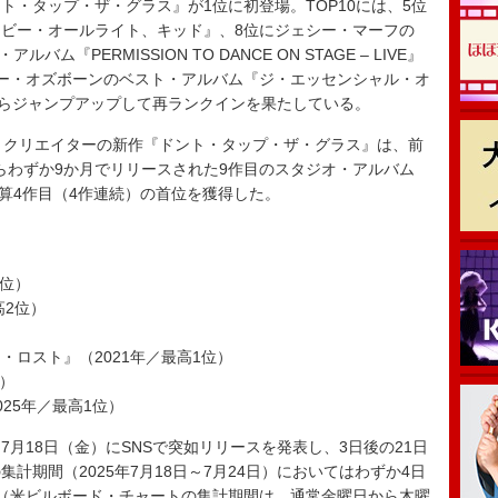
ト・タップ・ザ・グラス』が1位に初登場。TOP10には、5位
ビー・オールライト、キッド』、8位にジェシー・マーフの
アルバム『PERMISSION TO DANCE ON STAGE – LIVE』
ー・オズボーンのベスト・アルバム『ジ・エッセンシャル・オ
からジャンプアップして再ランクインを果たしている。
・クリエイターの新作『ドント・タップ・ザ・グラス』は、前
からわずか9か月でリリースされた9作目のスタジオ・アルバム
通算4作目（4作連続）の首位を獲得した。
4位）
高2位）
ロスト』（2021年／最高1位）
位）
25年／最高1位）
月18日（金）にSNSで突如リリースを発表し、3日後の21日
計期間（2025年7月18日～7月24日）においてはわずか4日
（米ビルボード・チャートの集計期間は、通常金曜日から木曜