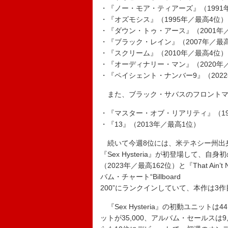
・『ノー・モア・ティアーズ』（1991
・『オズモシス』（1995年／最高4位）
・『ダウン・トゥ・アース』（2001年
・『ブラック・レイン』（2007年／最
・『スクリーム』（2010年／最高4位）
・『オーディナリー・マン』（2020年
・『ペイシェント・ナンバー9』（202
また、ブラック・サバスのフロントマン
・『マスター・オブ・リアリティ』（19
・『13』（2013年／最高1位）
続いて今週8位には、米テネシー州出
『Sex Hysteria』が初登場して、自
（2023年／最高162位）と『That Ain’t 
バム・チャート“Billboard
200”にランクインしていて、本作は3
『Sex Hysteria』の初動ユニット
ットが35,000、アルバム・セールスは