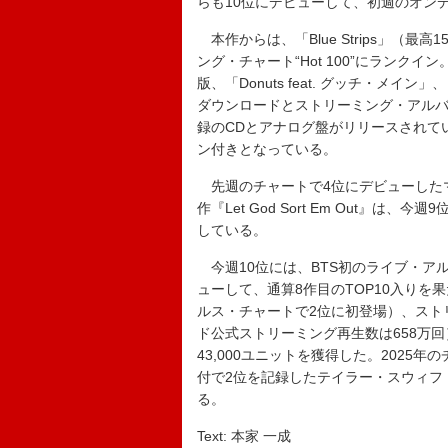
らも10位にデビューして、初週のオンデ
本作からは、「Blue Strips」（最高15位
ング・チャート“Hot 100”にランク
版、「Donuts feat. グッチ・メイン」、
ダウンロードとストリーミング・アルバム、「U
録のCDとアナログ盤がリリースされて
ン付きとなっている。
先週のチャートで4位にデビューした
作『Let God Sort Em Out』は
している。
今週10位には、BTS初のライブ・アルバム『PE
ューして、通算8作目のTOP10入りを
ルス・チャートで2位に初登場）、ストリ
ド公式ストリーミング再生数は658万回
43,000ユニットを獲得した。2025
付で2位を記録したテイラー・スウィフ
る。
Text: 本家 一成