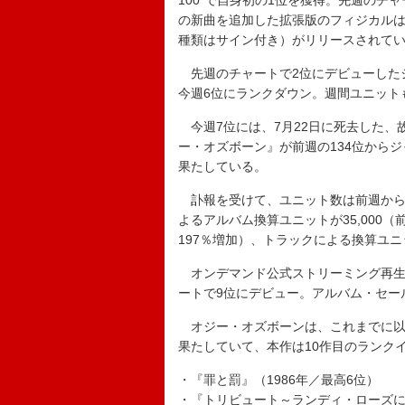
100”で自身初の1位を獲得。先週のチ
の新曲を追加した拡張版のフィジカルは
種類はサイン付き）がリリースされて
先週のチャートで2位にデビューした
今週6位にランクダウン。週間ユニットも5
今週7位には、7月22日に死去した、
ー・オズボーン』が前週の134位からジ
果たしている。
訃報を受けて、ユニット数は前週から30
よるアルバム換算ユニットが35,000（
197％増加）、トラックによる換算ユニッ
オンデマンド公式ストリーミング再生数
ートで9位にデビュー。アルバム・セー
オジー・オズボーンは、これまでに以下の9作
果たしていて、本作は10作目のランク
・『罪と罰』（1986年／最高6位）
・『トリビュート～ランディ・ローズに捧