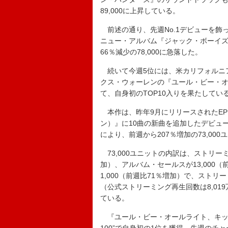
89,000に上昇している。
前述の通り、先週No.1デビューを飾
ニュー・アルバム『ジャック・ボーイズ
66％減少の78,000に急落した。
続いて今週5位には、米カリフォルニ
クス・ウォーレンの『ユール・ビー・オ
て、自身初のTOP10入りを果たしてい
本作は、昨年9月にリリースされたE
ン）』に10曲の新曲を追加したデビュ
により、前週から207％増加の73,00
73,000ユニットの内訳は、ストリーミ
加）、アルバム・セールスが13,000（
1,000（前週比71％増加）で、スト
（公式ストリーミング再生回数は8,01
ている。
『ユール・ビー・オールライト、キッド