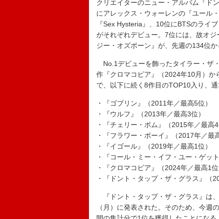
クリエイターのニュー・アルバム『ドン
にアレックス・ウォーレンの『ユール・
『Sex Hysteria』、10位にBTSのライブ・
がそれぞれデビュー。7位には、故オジ
ジー・オズボーン』が、先週の134位
No.1デビューを飾ったタイラー・ザ
作『クロマコピア』（2024年10月）
で、以下に続く8作目のTOP10入り、
・『ゴブリン』（2011年／最高5位）
・『ウルフ』（2013年／最高3位）
・『チェリー・ボム』（2015年／最高
・『フラワー・ボーイ』（2017年／最
・『イゴール』（2019年／最高1位）
・『コール・ミー・イフ・ユー・ゲット・
・『クロマコピア』（2024年／最高1
・『ドント・タップ・ザ・グラス』（20
『ドント・タップ・ザ・グラス』は、7
（月）に発表された。そのため、今週の集
間の集計分で1位を獲得したことになる