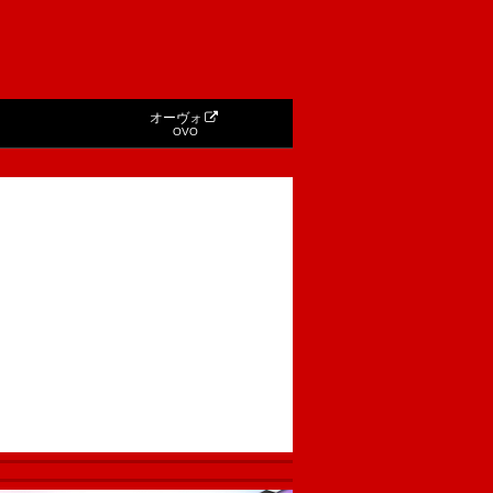
オーヴォ
OVO