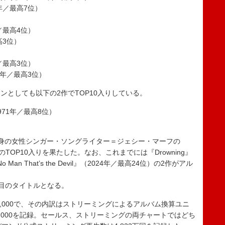
年／最高7位）
／最高4位）
高3位）
／最高3位）
2年／最高3位）
としても以下の2作でTOP10入りしている。
71年／最高8位）
身の女性シンガー・ソングライター＝ジェシー・マーフの
身初のTOP10入りを果たした。なお、これまでには『Drowning』
No Man That’s the Devil』（2024年／最高24位）の2作がアル
作目のタイトルとなる。
は44,000で、その内訳はストリーミングによるアルバム換算ユニ
9,000を記録。セールス、ストリーミングの両チャートではどち