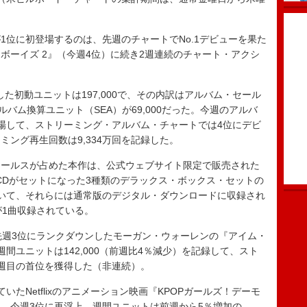
位に初登場するのは、先週のチャートでNo.1デビューを果た
ボーイズ 2』（今週4位）に続き2週連続のチャート・アクシ
した初動ユニットは197,000で、その内訳はアルバム・セール
アルバム換算ユニット（SEA）が69,000だった。今週のアルバ
場して、ストリーミング・アルバム・チャートでは4位にデビ
ング再生回数は9,334万回を記録した。
ールスが占めた本作は、公式ウェブサイト限定で販売された
CDがセットになった3種類のデラックス・ボックス・セットの
いて、それらには通常版のデジタル・ダウンロードに収録され
が1曲収録されている。
週3位にランクダウンしたモーガン・ウォーレンの『アイム・
間ユニットは142,000（前週比4％減少）を記録して、スト
週目の首位を獲得した（非連続）。
たNetflixのアニメーション映画『KPOPガールズ！デーモ
、今週3位に再浮上。週間ユニットは前週から5％増加の