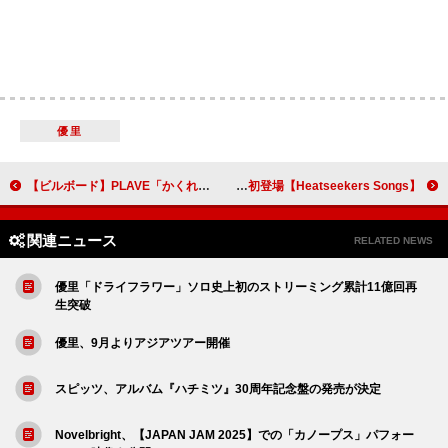
優里
【ビルボード】PLAVE「かくれんぼ」が総合首位、Mrs. GREEN APPLEはトップ100内に23曲
【Heatseekers Songs】ONE OR EIGHT「365」2週連続の首位 明くる夜の羊／おいしくるメロンパンら初登場
関連ニュース
RELATED NEWS
優里「ドライフラワー」ソロ史上初のストリーミング累計11億回再
生突破
優里、9月よりアジアツアー開催
スピッツ、アルバム『ハチミツ』30周年記念盤の発売が決定
Novelbright、【JAPAN JAM 2025】での「カノープス」パフォー