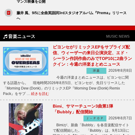
マンス映像を公開
藤井 風、9/5に全曲英語詞3rdスタジオアルバム『Prema』リリース
へ
音楽ニュース
MUSIC NEWS
ビヨンセがリミックスEPをサプライズ配
信、ウィーザーの来日公演決定、エド・
シーラン作詞作曲のみでTOP10に2曲ラン
クイン：今週の洋楽まとめニュース
2026年8月8日
洋楽
今週の洋楽まとめニュースは、ビヨンセに関
する話題から。 現地時間2026年8月5日、ビヨンセが、先日リリースした
「Morning Dew (Donk)」のリミックスEP『Morning Dew (Donk) Remix
Pack』をサプ …
続きを読む
Bimi、サマーチューン3曲第1弾
「Bubbly」配信開始
2026年8月7日
Ｊ－ＰＯＰ
Bimiが、新曲「Bubbly」を各音楽配信サイト
で配信開始した。 「Bubbly」は、9月13日に