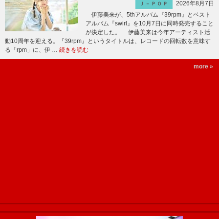
2026年8月7日
Ｊ－ＰＯＰ
伊藤美来が、5thアルバム『39rpm』とベスト
アルバム『swirl』を10月7日に同時発売すること
が決定した。 伊藤美来は今年アーティスト活
動10周年を迎える。『39rpm』というタイトルは、レコードの回転数を意味す
る「rpm」に、伊 …
続きを読む
more »