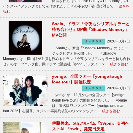
開催される【Bimi Live Galley #11 -Bubbly-】の
インスパイアソングとして制作された。日々の不安や不条理に対して …
続きを
読む
Soala、ドラマ『今夜もシリアルキラーと
待ち合わせ』OP曲「Shadow Memory」
MV公開
2026年8月7日
Ｊ－ＰＯＰ
Soalaが、新曲「Shadow Memory」のミュー
ジックビデオを公開した。 「Shadow
Memory」は、横山裕が主演を務めるドラマ『今夜もシリアルキラーと待ち合わ
せ』のオープニング曲。同ドラマは講談社『good!アフタヌーン …
続きを読む
yonige、全国ツアー【yonige tough
love tour】開催決定
2026年8月7日
Ｊ－ＰＯＰ
yonigeが、11月からの全国ツアー【yonige
tough love tour】の開催を発表した。 yonige
は、東名阪ワンマンツアー【yonige one man
tour 2026】を開幕。メジャー再契約後初のワンマンツアー …
続きを読む
伊藤美来、5thアルバム『39rpm』＆初ベ
ストAL『swirl』発売日決定