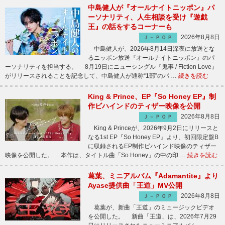
中島健人が『オールナイトニッポン』パ
ーソナリティ、人生相談を受け『遊戯
王』の話をするコーナーも
2026年8月8日
Ｊ－ＰＯＰ
中島健人が、2026年8月14日深夜に放送とな
るニッポン放送『オールナイトニッポン』のパ
ーソナリティを担当する。 8月19日にニューシングル『鬼事 / Fiction Love』
がリリースされることを記念して、中島健人が通称“1部”のパ …
続きを読む
King & Prince、EP『So Honey EP』制
作ビハインドのティザー映像を公開
2026年8月8日
Ｊ－ＰＯＰ
King & Princeが、2026年9月2日にリリースと
なる1st EP『So Honey EP』より、初回限定盤B
に収録されるEP制作ビハインド映像のティザー
映像を公開した。 本作は、タイトル曲「So Honey」の中の印 …
続きを読む
葛葉、ミニアルバム『Adamantite』より
Ayase提供曲「王道」MV公開
2026年8月8日
Ｊ－ＰＯＰ
葛葉が、新曲「王道」のミュージックビデオ
を公開した。 新曲「王道」は、2026年7月29