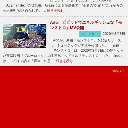
日にリリースされたニューミニアルバム
『Adamantite』の収録曲。Ayaseによる提供曲で、“王者の苦悩”と“これからの
意思表明”が込められてい …
続きを読む
Ado、ビビッドでエネルギッシュな「モ
ンストロ」MV公開
2026年8月8日
Ｊ－ＰＯＰ
Adoが、新曲「モンストロ」を配信リリース
し、ミュージックビデオを公開した。 新曲
「モンストロ」は、2026年8月7日に公開となっ
た実写映画『ブルーロック』の主題歌。タイトル「モンストロ」（Monstruo）
は、スペイン語で「怪物」の意 …
続きを読む
more »