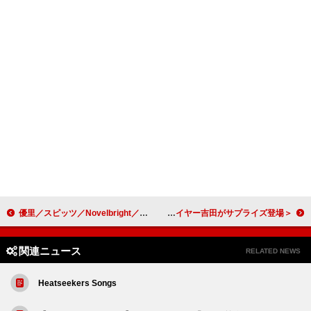
優里／スピッツ／Novelbright／藤井 風がマイルストーン突破：今週のストリーミングまとめ
＜ライブレポート＞Helsinki Lambda Club、結成12周年祝う初ビルボードライブ公演 トリプルファイヤー吉田がサプライズ登場
関連ニュース
RELATED NEWS
Heatseekers Songs