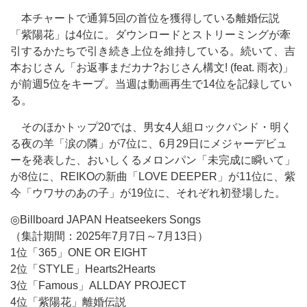
本チャートで通算5回の首位を獲得している離婚伝説
「紫陽花」は4位に。ダウンロードとストリーミングが牽
引するかたちで引き続き上位を維持している。続いて、吉
本おじさん「お返事まだカナ?おじさん構文! (feat. 雨衣)」
が前週5位をキープ。当週は動画再生で14位を記録してい
る。
そのほかトップ20では、男女4人組ロックバンド・明く
る夜の羊「涙の隣」が7位に、6月29日にメジャーデビュ
ーを発表した、おいしくるメロンパン「未完成に瞬いて」
が8位に、REIKOの新曲「LOVE DEEPER」が11位に、
紫
今「ウワサのあの子」が19位に、
それぞれ初登場した。
◎Billboard JAPAN Heatseekers Songs
（集計期間：2025年7月7日～7月13日）
1位「365」ONE OR EIGHT
2位「STYLE」Hearts2Hearts
3位「Famous」ALLDAY PROJECT
4位「紫陽花」離婚伝説