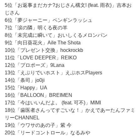
5位「お返事まだカナ?おじさん構文! (feat. 雨衣)」吉本お
じさん
6位「夢ジャーニー」ペンギンラッシュ
7位「涙の隣」明くる夜の羊
8位「未完成に瞬いて」おいしくるメロンパン
9位「向日葵花火」Aile The Shota
10位「プレゼント交換」hockrockb
11位「LOVE DEEPER」REIKO
12位「プロポーズ」9Lana
13位「えぶりでいホスト」えぶホスPlayers
14位「条司」jo0ji
15位「Happy」UA
16位「BALLOON」BREIMEN
17位「今はいいんだよ。 (feat. 可不)」MIMI
18位「歯医者さんってすごいな！」かえであーたんファミ
リーCHANNEL
19位「ウワサのあの子」紫 今
20位「リードコントロール」なるみや