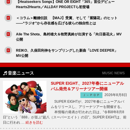
【Heatseekers Songs】ONE OR EIGHT「365」首位デビュー
Hearts2Hearts／ALLDAY PROJECTら初登場
＜コラム＞離婚伝説 【MAJ】受賞、そして「紫陽花」のヒット
――“ラジオ”から存在感を広げる彼らの独自性とは
Aile The Shota、島村雄大＆牧野真鈴が出演する「向日葵花火」MV
公開
REIKO、久保田利伸をサンプリングした新曲「LOVE DEEPER」
MV公開
音楽ニュース
MUSIC NEWS
SUPER EIGHT、2027年春にニューアル
バム発売＆アリーナツアー開催
2026年8月8日
Ｊ－ＰＯＰ
SUPER EIGHTが、2027年春にニューアルバ
ムをリリースし、アリーナツアーを開催する。
本情報の発表が行われた日は、“令和8年8月8
日”という「888」が並ぶ“超八（スーパーエイト）の日”。SUPER EIGHTは、前
日に行われ …
続きを読む