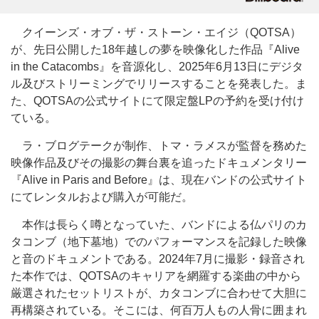
クイーンズ・オブ・ザ・ストーン・エイジ（QOTSA）
が、先日公開した18年越しの夢を映像化した作品『Alive
in the Catacombs』を音源化し、2025年6月13日にデジタ
ル及びストリーミングでリリースすることを発表した。ま
た、QOTSAの公式サイトにて限定盤LPの予約を受け付け
ている。
ラ・ブログテークが制作、トマ・ラメスが監督を務めた
映像作品及びその撮影の舞台裏を追ったドキュメンタリー
『Alive in Paris and Before』は、現在バンドの公式サイト
にてレンタルおよび購入が可能だ。
本作は長らく噂となっていた、バンドによる仏パリのカ
タコンブ（地下墓地）でのパフォーマンスを記録した映像
と音のドキュメントである。2024年7月に撮影・録音され
た本作では、QOTSAのキャリアを網羅する楽曲の中から
厳選されたセットリストが、カタコンブに合わせて大胆に
再構築されている。そこには、何百万人もの人骨に囲まれ