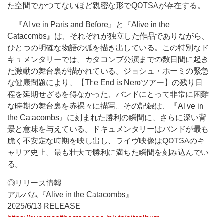
た空間でかつてないほど親密な形でQOTSAが存在する。
『Alive in Paris and Before』と『Alive in the
Catacombs』は、それぞれが独立した作品でありながら、
ひとつの明確な物語の弧を描き出している。この特別なド
キュメンタリーでは、カタコンブ公演までの数日間に起き
た激動の舞台裏が描かれている。ジョシュ・ホーミの緊急
な健康問題により、【The End is Neroツアー】の残り日
程を延期せざるを得なかった、バンドにとって非常に困難
な時期の舞台裏を赤裸々に描写。その記録は、『Alive in
the Catacombs』に刻まれた勝利の瞬間に、さらに深い背
景と意味を与えている。ドキュメンタリーはバンドが最も
脆く不安定な時期を映し出し、ライヴ映像はQOTSAのキ
ャリア史上、最も壮大で勝利に満ちた瞬間を刻み込んでい
る。
◎リリース情報
アルバム『Alive in the Catacombs』
2025/6/13 RELEASE