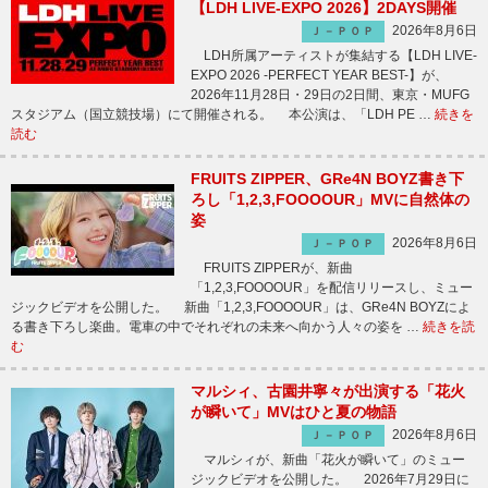
【LDH LIVE-EXPO 2026】2DAYS開催
2026年8月6日
Ｊ－ＰＯＰ
LDH所属アーティストが集結する【LDH LIVE-
EXPO 2026 -PERFECT YEAR BEST-】が、
2026年11月28日・29日の2日間、東京・MUFG
スタジアム（国立競技場）にて開催される。 本公演は、「LDH PE …
続きを
読む
FRUITS ZIPPER、GRe4N BOYZ書き下
ろし「1,2,3,FOOOOUR」MVに自然体の
姿
2026年8月6日
Ｊ－ＰＯＰ
FRUITS ZIPPERが、新曲
「1,2,3,FOOOOUR」を配信リリースし、ミュー
ジックビデオを公開した。 新曲「1,2,3,FOOOOUR」は、GRe4N BOYZによ
る書き下ろし楽曲。電車の中でそれぞれの未来へ向かう人々の姿を …
続きを読
む
マルシィ、古園井寧々が出演する「花火
が瞬いて」MVはひと夏の物語
2026年8月6日
Ｊ－ＰＯＰ
マルシィが、新曲「花火が瞬いて」のミュー
ジックビデオを公開した。 2026年7月29日に