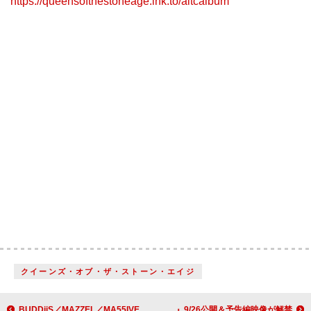
https://queensofthestoneage.lnk.to/aitcalbum
クイーンズ・オブ・ザ・ストーン・エイジ
BUDDiiS／MAZZEL／MA55IVE THE RAMPAGE／LIL LEAGUEが、ダンスと歌で果たした熱き競演【OSAKA MUSIC LOVER -PASSION-】
初の公認ドキュメンタリー『レッド・ツェッペリン：ビカミング』9/26公開＆予告編映像が解禁