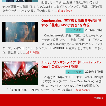
配信リリースされた新曲「花火が瞬いて」は、
テレビ西日本の番組『じもちゃんねる』のタイアップソング。地元・福岡の花
火大会で過ごしたひと夏の思い出を描い …
続きを読む
Omoinotake、南琴奈＆黒田昊夢が出演
する「花束」MVで“好き”を表現
2026年8月6日
Ｊ－ＰＯＰ
Omoinotakeが、新曲「花束」のミュージック
ビデオを公開した。 新曲「花束」は、TVアニ
メ『花ざかりの君たちへ』第2期のエンディング
テーマ。7月29日にニューシングル『FLASHBULB / 花束』としてリリースされ
た、日に日に大 …
続きを読む
Zilqy、ワンマンライブ【From Zero To
One】公式レポート到着
2026年8月6日
Ｊ－ＰＯＰ
Zilqyが2026年7月11日、東京・Veats Shibuya
にてワンマンライブ【From Zero To One】を開
催し、そのオフィシャルレポートが到着した。
「『Birth of Riot』、Zilqyのムーヴメントとして暴動 …
続きを読む
more »