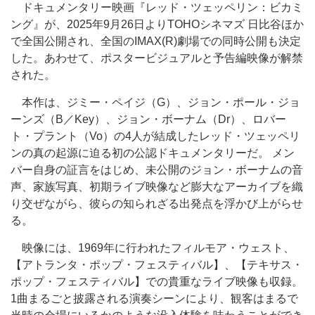
ドキュメンタリー映画『レッド・ツェッペリン：ビカミ
ング』が、2025年9月26日よりTOHOシネマズ 日比谷ほか
で全国公開され、全国のIMAX(R)劇場での同時公開も決定
した。あわせて、ポスタービジュアルと予告編映像が解禁
された。
本作は、ジミー・ペイジ（G）、ジョン・ポール・ジョ
ーンズ（B／Key）、ジョン・ボーナム（Dr）、ロバー
ト・プラント（Vo）の4人が結成したレッド・ツェッペリ
ンの真の起源に迫る初の公認ドキュメンタリーだ。 メン
バー自身の証言をはじめ、未公開のジョン・ボーナムの音
声、家族写真、初期ライブ映像など膨大なアーカイブを織
り交ぜながら、彼らの知られざる出発点を浮かび上がらせ
る。
映像には、1969年に行われたフィルモア・ウェスト、
【アトランタ・ポップ・フェスティバル】、【テキサス・
ポップ・フェスティバル】での貴重なライブ映像も収録。
1曲まるごと披露される演奏シーンにより、観客はまるで