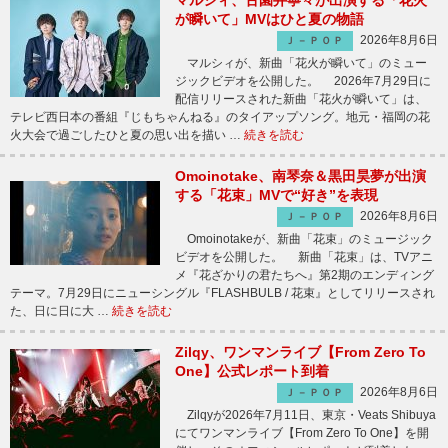
マルシィ、古園井寧々が出演する「花火
が瞬いて」MVはひと夏の物語
2026年8月6日
Ｊ－ＰＯＰ
マルシィが、新曲「花火が瞬いて」のミュー
ジックビデオを公開した。 2026年7月29日に
配信リリースされた新曲「花火が瞬いて」は、
テレビ西日本の番組『じもちゃんねる』のタイアップソング。地元・福岡の花
火大会で過ごしたひと夏の思い出を描い …
続きを読む
Omoinotake、南琴奈＆黒田昊夢が出演
する「花束」MVで“好き”を表現
2026年8月6日
Ｊ－ＰＯＰ
Omoinotakeが、新曲「花束」のミュージック
ビデオを公開した。 新曲「花束」は、TVアニ
メ『花ざかりの君たちへ』第2期のエンディング
テーマ。7月29日にニューシングル『FLASHBULB / 花束』としてリリースされ
た、日に日に大 …
続きを読む
Zilqy、ワンマンライブ【From Zero To
One】公式レポート到着
2026年8月6日
Ｊ－ＰＯＰ
Zilqyが2026年7月11日、東京・Veats Shibuya
にてワンマンライブ【From Zero To One】を開