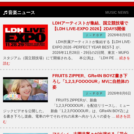
音楽ニュース
MUSIC NEWS
LDHアーティストが集結、国立競技場で
【LDH LIVE-EXPO 2026】2DAYS開催
2026年8月6日
Ｊ－ＰＯＰ
LDH所属アーティストが集結する【LDH LIVE-
EXPO 2026 -PERFECT YEAR BEST-】が、
2026年11月28日・29日の2日間、東京・MUFG
スタジアム（国立競技場）にて開催される。 本公演は、「LDH PE …
続きを
読む
FRUITS ZIPPER、GRe4N BOYZ書き下
ろし「1,2,3,FOOOOUR」MVに自然体の
姿
2026年8月6日
Ｊ－ＰＯＰ
FRUITS ZIPPERが、新曲
「1,2,3,FOOOOUR」を配信リリースし、ミュー
ジックビデオを公開した。 新曲「1,2,3,FOOOOUR」は、GRe4N BOYZによ
る書き下ろし楽曲。電車の中でそれぞれの未来へ向かう人々の姿を …
続きを読
む