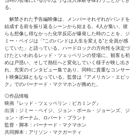
当時の会場にいるかのような没入体験を味わうことができ
る。
解禁された予告編映像は、メンバーそれぞれがバンドを
結成する前を振り返るシーンから始まる。4人が集い、彼
らも想像し得なかった化学反応が爆発した時のことを、ジ
ミー・ペイジは「“このバンドは人生を変える“と全員が感
じていた」と語っている。ハードロックの方向性を決定づ
けたといわれるレッド・ツェッペリンの登場に、観客も初
めは戸惑い、そして熱狂へと変化していく様子が映し出さ
れ、充実のインタビュー集であり、同時に貴重なコンサー
ト映像記録ともなっている。監督は『アメリカン・エピッ
ク』でのバーナード・マクマホンが務めた。
◎作品情報
映画『レッド・ツェッペリン：ビカミング』
出演：ジミー・ペイジ、ジョン・ポール・ジョーンズ、ジ
ョン・ボーナム、ロバート・プラント
監督・脚本：バーナード・マクマホン
共同脚本：アリソン・マクガーティ