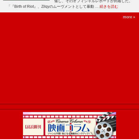
催し、そのオフィシャルレポートが到着した。
「『Birth of Riot』、Zilqyのムーヴメントとして暴動 …
続きを読む
more »