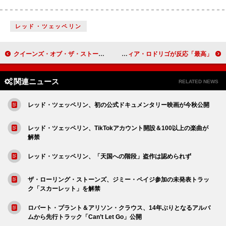
レッド・ツェッペリン
クイーンズ・オブ・ザ・ストーン・エイジ、パリ地下墓地で撮影されたパフォーマンスが音源化決定
グレイシー・エイブラムス、新曲予告にオリヴィア・ロドリゴが反応「最高」
関連ニュース
RELATED NEWS
レッド・ツェッペリン、初の公式ドキュメンタリー映画が今秋公開
レッド・ツェッペリン、TikTokアカウント開設＆100以上の楽曲が
解禁
レッド・ツェッペリン、「天国への階段」盗作は認められず
ザ・ローリング・ストーンズ、ジミー・ペイジ参加の未発表トラッ
ク「スカーレット」を解禁
ロバート・プラント＆アリソン・クラウス、14年ぶりとなるアルバ
ムから先行トラック「Can’t Let Go」公開