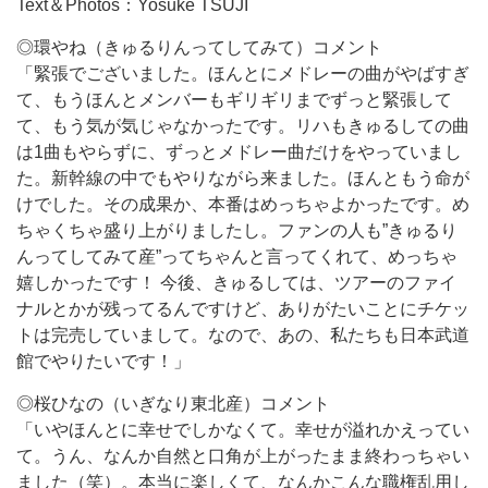
Text＆Photos：Yosuke TSUJI
◎環やね（きゅるりんってしてみて）コメント
「緊張でございました。ほんとにメドレーの曲がやばすぎ
て、もうほんとメンバーもギリギリまでずっと緊張して
て、もう気が気じゃなかったです。リハもきゅるしての曲
は1曲もやらずに、ずっとメドレー曲だけをやっていまし
た。新幹線の中でもやりながら来ました。ほんともう命が
けでした。その成果か、本番はめっちゃよかったです。め
ちゃくちゃ盛り上がりましたし。ファンの人も”きゅるり
んってしてみて産”ってちゃんと言ってくれて、めっちゃ
嬉しかったです！ 今後、きゅるしては、ツアーのファイ
ナルとかが残ってるんですけど、ありがたいことにチケッ
トは完売していまして。なので、あの、私たちも日本武道
館でやりたいです！」
◎桜ひなの（いぎなり東北産）コメント
「いやほんとに幸せでしかなくて。幸せが溢れかえってい
て。うん、なんか自然と口角が上がったまま終わっちゃい
ました（笑）。本当に楽しくて、なんかこんな職権乱用し