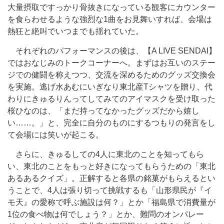
大量摂取ですっかり骨抜きになっている観客にカウンター
を食らわせるような強烈な1曲をお見舞いすれば、会場は
熱狂と絶叫でいつまでも揺れていた。
それぞれのパフォーマンスの後は、【A LIVE SENDAI】
ではおなじみのトークコーナーへ。まずはお互いのステー
ジでの健闘を称えつつ、交流を深めるためのグッズ交換会
を実施。逃げ水あむにいぎなり東北産Tシャツを贈り、代
わりにきゅるりんってしてみてのアイマスクを受け取った
桜ひなのは、「まだ持ってなかったグッズだから嬉し
い……。」と、完全に自分のものにするつもりの発言をし
て会場には笑いが起こる。
さらに、きゅるしての4人に東北のことを知ってもら
い、東北のことをもっと好きになってもらうための「東北
あるあるクイズ」。正解すると各県の銘菓がもらえるとい
うことで、4人は張り切って挑戦するも「山形県民が『イ
モ天』の愛称で呼ぶ施設は何？」とか「福島県で消費量が
1位の食べ物は何でしょう？」とか、難問のオンパレー