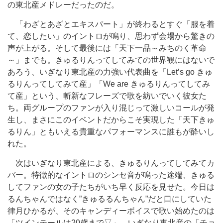
の東北産メドレーだったのだ。
「わざとあざとエキスパート」が終わるとすぐ「服を着
て、恋したい」のイントロが鳴り、思わず会場から驚きの
声が上がる。そして最後には「天下一品～みちのく革命
～」までも。きゅるりんってしてみての世界観にはないで
あろう、いぎなり東北産の力強い代表曲を「Let’s go きゅ
るりんってしてみて産」「We are きゅるりんってしてみ
て産」という、斬新なフレーズで歌を紡いでいく彼女た
ち。両グループのファンが入り混じって激しいコールが発
生し、まさにこのイベントだからこそ実現した「天下きゅ
るりん」ともいえる貴重なパフォーマンスに誰もが酔いし
れた。
次はいぎなり東北産による、きゅるりんってしてみてカ
バー。特徴的なイントロのシンセ音が鳴った途端、きゅる
してファンの女の子たちがいち早く反応を見せた。今日は
るんちゃんではなく”きゅるるんちゃん”だと口にしていた
律月ひかるが、そのキャンディーボイスで歌い始めたのは
「ツインテールは20歳まで▽」。いぎなり東北産の「チョ