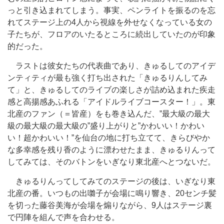
っと引き込まれてしまう。事実、ペンライトを振るのを忘
れてステージ上の4人から視線を外せなくなっている女の
子たちが、フロアのいたるところに続出していたのが印象
的だった。
ラストは彼女たちの代表曲であり、きゅるしてのアイデ
ンティティが最も強く打ち出された「きゅるりんしてみ
て」と、きゅるしてのライブの楽しさが詰め込まれた疾走
感と高揚感あふれる「アイドルライブコースター！」。東
北産のファン（＝皆産）をも巻き込んだ、”最大級の最大
級の最大級の最大級の”盛り上がりと”かわいい！かわい
い！超かわいい！”を仙台の地に打ち立てて、きらびやか
な多幸感を残り香のように漂わせたまま、きゅるりんって
してみては、そのバトンをいぎなり東北産へとつないだ。
きゅるりんってしてみてのステージの後は、いぎなり東
北産の番。いつもの出囃子が会場に鳴り響き、20センチ髪
を切った藤谷美海が会場を煽りながら、9人はステージ裏
で円陣を組んで声を合わせる。