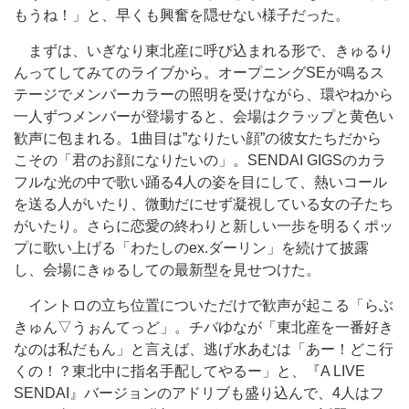
もうね！」と、早くも興奮を隠せない様子だった。
まずは、いぎなり東北産に呼び込まれる形で、きゅるり
んってしてみてのライブから。オープニングSEが鳴るス
テージでメンバーカラーの照明を受けながら、環やねから
一人ずつメンバーが登場すると、会場はクラップと黄色い
歓声に包まれる。1曲目は”なりたい顔”の彼女たちだから
こその「君のお顔になりたいの」。SENDAI GIGSのカラ
フルな光の中で歌い踊る4人の姿を目にして、熱いコール
を送る人がいたり、微動だにせず凝視している女の子たち
がいたり。さらに恋愛の終わりと新しい一歩を明るくポッ
プに歌い上げる「わたしのex.ダーリン」を続けて披露
し、会場にきゅるしての最新型を見せつけた。
イントロの立ち位置についただけで歓声が起こる「らぶ
きゅん▽うぉんてっど」。チバゆなが「東北産を一番好き
なのは私だもん」と言えば、逃げ水あむは「あー！どこ行
くの！？東北中に指名手配してやるー」と、『A LIVE
SENDAI』バージョンのアドリブも盛り込んで、4人はフ