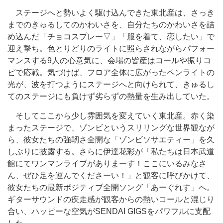
ステージへと勢いよく駆け込んできた東北産は、さっき
までのきゅるしてのかわいさを、自分たちのかわいさを詰
め込んだ「チョコスプレー▽」「服を着て、恋したい」で
迎え撃ち。色とりどりのライトに照らされながらパフォー
マンスする9人の心意気に、会場の皆産はコールや振りコ
ピで応戦。気づけば、フロア全体に広がったペンライトの
光が、波を打つようにステージへと向けられて、きゅるし
てのステージにも負けず劣らずの熱量を生み出していた。
そしてここから少し雰囲気を変えていく東北産。赤く染
まったステージで、ゾンビというスリリングな世界観なが
ら、彼女たちの強靭さ全開な「ゾンビソサエティー」を久
しぶりに披露する。さらに伊達花彩が「私たちは日本武道
館にてワンマンライブがありまーす！ここにいるみなさ
ん、ぜひ足を運んでくださーい！」と観客に呼びかけて、
彼女たちの最新ポジティブ全開ソング「あーぐれす」へ。
ギターサウンドの疾走感が観客からの熱いコールと混じり
合い、ハッピーな空気がSENDAI GIGSをパワフルに支配