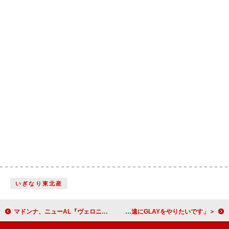
いぎなり東北産
マドンナ、ニューAL『ヴェロニカ・エレクトロニカ』は自分の“オルター・エゴ”と説明「もうひとりの私を紹介します」
＜ライブレポート＞GLAYが迎えた30周年イヤーのグランドフィナーレ「永遠にGLAYをやりたいです」