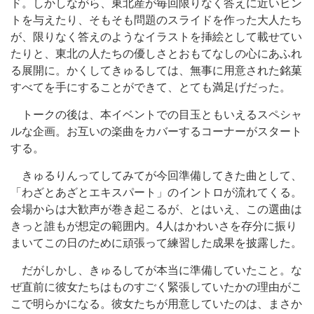
ド。しかしながら、東北産が毎回限りなく答えに近いヒン
トを与えたり、そもそも問題のスライドを作った大人たち
が、限りなく答えのようなイラストを挿絵として載せてい
たりと、東北の人たちの優しさとおもてなしの心にあふれ
る展開に。かくしてきゅるしては、無事に用意された銘菓
すべてを手にすることができて、とても満足げだった。
トークの後は、本イベントでの目玉ともいえるスペシャ
ルな企画。お互いの楽曲をカバーするコーナーがスタート
する。
きゅるりんってしてみてが今回準備してきた曲として、
「わざとあざとエキスパート」のイントロが流れてくる。
会場からは大歓声が巻き起こるが、とはいえ、この選曲は
きっと誰もが想定の範囲内。4人はかわいさを存分に振り
まいてこの日のために頑張って練習した成果を披露した。
だがしかし、きゅるしてが本当に準備していたこと。な
ぜ直前に彼女たちはものすごく緊張していたかの理由がこ
こで明らかになる。彼女たちが用意していたのは、まさか