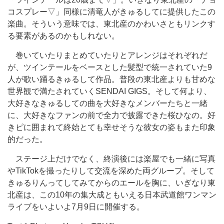
コスプレー▽」同様に清竜人がきゅるしてに提供したこの
楽曲。そういう意味では、東北産のかわいさともリンクす
る要素があるのかもしれない。
巻いていたりまとめていたりとアレンジはそれぞれだ
が、ツインテールをベースとした髪型で統一されていた9
人が歌い踊るきゅるして作品。普段の東北産よりも甘めな
世界観で満たされていくSENDAI GIGS。そして何より、
大好きなきゅるしての曲を大好きなメンバーたちと一緒
に、大好きなファンの前で全力で披露できた桜ひなの。好
きピに囲まれて終始とても幸せそうな彼女の姿もまた印象
的だった。
ステージ上だけでなく、終演後には楽屋でも一緒に写真
やTikTokを撮ったりして交流を深めた両グループ。そして
きゅるりんってしてみてからのエールを胸に、いぎなり東
北産は、この10年の集大成ともいえる日本武道館ワンマン
ライブをいよいよ7月9日に開催する。