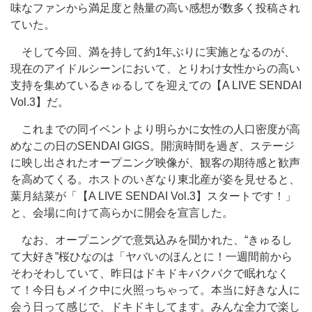
味なファンから満足度と熱量の高い感想が数多く投稿され
ていた。
そして今回、満を持して約1年ぶりに実施となるのが、
現在のアイドルシーンにおいて、とりわけ女性からの高い
支持を集めているきゅるしてを迎えての【A LIVE SENDAI
Vol.3】だ。
これまでの同イベントより明らかに女性の人口密度が高
めなこの日のSENDAI GIGS。開演時間を過ぎ、ステージ
に映し出されたオープニング映像が、観客の期待感と歓声
を高めてくる。ホストのいぎなり東北産が姿を見せると、
葉月結菜が「【A LIVE SENDAI Vol.3】スタートです！」
と、会場に向けて高らかに開会を宣言した。
なお、オープニングで意気込みを聞かれた、“きゅるし
て大好き”桜ひなのは「ヤバいのほんとに！一週間前から
そわそわしていて、昨日はドキドキバクバクで眠れなく
て！今日もメイク中に火照っちゃって。本当に好きな人に
会う日って感じで、ドキドキしてます。みんな全力で楽し