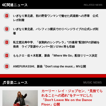
関連ニュース
RELATED NEWS
いぎなり東北産、初の野音ワンマンで魅せた武道館への序章 公式
レポ到着
いぎなり東北産、パシフィコ横浜でのリベンジライブの公式レポ到
着
私立恵比寿中学、「仮契約のシンデレラ」“25連発”配信EPの詳細を
発表 ライブ音源やメンバー別ソロVer.等も収録
ももクロ・佐々木彩夏、新曲 「Where We Go」配信リリース決定
AMEFURASSHI、新曲「Don’t stop the music」MV公開
音楽ニュース
MUSIC NEWS
カーリー・レイ・ジェプセン、“見捨てら
れることへの恐れ”をテーマにした
「Don't Leave Me on the Dance
Floor」公開