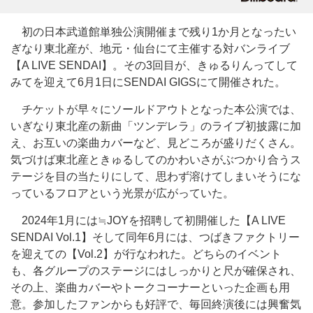
初の日本武道館単独公演開催まで残り1か月となったい
ぎなり東北産が、地元・仙台にて主催する対バンライブ
【A LIVE SENDAI】。その3回目が、きゅるりんってして
みてを迎えて6月1日にSENDAI GIGSにて開催された。
チケットが早々にソールドアウトとなった本公演では、
いぎなり東北産の新曲「ツンデレラ」のライブ初披露に加
え、お互いの楽曲カバーなど、見どころが盛りだくさん。
気づけば東北産ときゅるしてのかわいさがぶつかり合うス
テージを目の当たりにして、思わず溶けてしまいそうにな
っているフロアという光景が広がっていた。
2024年1月には≒JOYを招聘して初開催した【A LIVE
SENDAI Vol.1】そして同年6月には、つばきファクトリー
を迎えての【Vol.2】が行なわれた。どちらのイベント
も、各グループのステージにはしっかりと尺が確保され、
その上、楽曲カバーやトークコーナーといった企画も用
意。参加したファンからも好評で、毎回終演後には興奮気