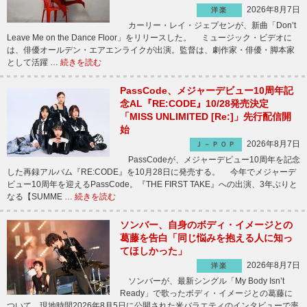
2026年8月7日
洋楽
カーリー・レイ・ジェプセンが、新曲「Don’t
Leave Me on the Dance Floor」をリリースした。 ミュージック・ビデオに
は、俳優オールデン・エアエンライクが出演。監督は、劇作家・俳優・脚本家
として活躍 …
続きを読む
PassCode、メジャーデビュー10周年記
念AL『RE:CODE』10/28発売決定
「MISS UNLIMITED [Re:]」先行配信開
始
2026年8月7日
Ｊ－ＰＯＰ
PassCodeが、メジャーデビュー10周年を記念
した再録アルバム『RE:CODE』を10月28日に発売する。 今年でメジャーデ
ビュー10周年を迎えるPassCode。『THE FIRST TAKE』への出演、3年ぶりと
なる【SUMME …
続きを読む
ソンバー、自身のボディ・イメージとの
葛藤を告白「同じ悩みを抱える人に知っ
てほしかった」
2026年8月7日
洋楽
ソンバーが、最新シングル「My Body Isn’t
Ready」で歌ったボディ・イメージとの葛藤に
ついて、現地時間2026年8月5日に公開された米バラエティのインタビューで率