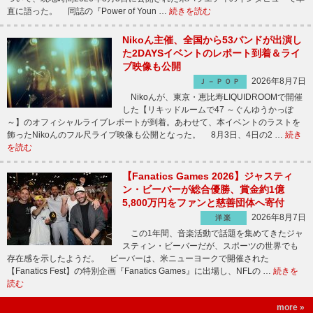
直に語った。 同誌の『Power of Youn …
続きを読む
Nikoん主催、全国から53バンドが出演し
た2DAYSイベントのレポート到着＆ライ
ブ映像も公開
2026年8月7日
Ｊ－ＰＯＰ
Nikoんが、東京・恵比寿LIQUIDROOMで開催
した【リキッドルームで47 ～ぐんゆうかっぽ
～】のオフィシャルライブレポートが到着。あわせて、本イベントのラストを
飾ったNikoんのフル尺ライブ映像も公開となった。 8月3日、4日の2 …
続き
を読む
【Fanatics Games 2026】ジャスティ
ン・ビーバーが総合優勝、賞金約1億
5,800万円をファンと慈善団体へ寄付
2026年8月7日
洋楽
この1年間、音楽活動で話題を集めてきたジャ
スティン・ビーバーだが、スポーツの世界でも
存在感を示したようだ。 ビーバーは、米ニューヨークで開催された
【Fanatics Fest】の特別企画『Fanatics Games』に出場し、NFLの …
続きを
読む
more »