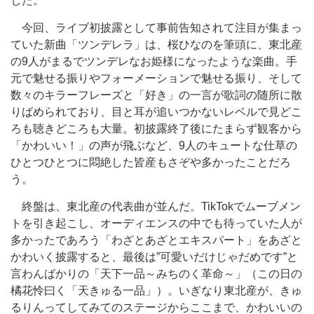
した。
今回、ライブ初披露として事前告知されて注目が集まっ
ていた新曲「ツンデレラ」は、桜ひなのを筆頭に、東北産
の9人がまるでツンデレなお姫様になったような楽曲。手
元で魅せる振りやフォーメーションで魅せる振り、そして
数々のキラーフレーズと「好き」の一言が歌詞の随所に散
りばめられており、目と耳が追いつかないレベルで見どこ
ろも聴きどころも大量。初披露終了後にたまらず観客から
「かわいい！」の声が飛ぶなど、9人のキュートな仕草の
ひとつひとつに悶絶した皆産もさぞや多かったことだろ
う。
終盤は、東北産の代表曲が並んだ。TikTokでムーブメン
トを引き起こし、オーディエンスの中でも待っていた人が
多かったであろう「わざとあざとエキスパート」をあざと
かわいく披露すると、最後は”可愛いだけじゃだめです”と
言わんばかりの「天下一品～みちのく革命～」（この日の
橘花怜曰く「天きゅる一品」）。いぎなり東北産が、きゅ
るりんってしてみてのステージからここまで、かわいいの