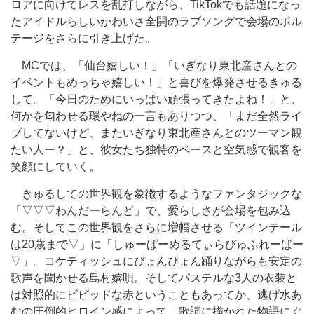
ロアに向けてレスを乱打しながら、TikTokでも話題になっ
たアイドルらしいかわいさ全開のラブソングで会場のボル
テージをさらに引き上げた。
MCでは、「仙台嬉しい！」「いぎなり東北産さんとの
イベントもめっちゃ嬉しい！」と喜びを爆発させるきゅる
して。「今日のためにいっぱい頑張ってきたよね！」と、
何かを匂わせる環やねの一言もありつつ、「まだ全然ライ
ブしてないけど、またいぎなり東北産さんとのツーマン観
たい人ー？」と、彼女たち独特のペースと空気感で観客を
笑顔にしていく。
きゅるしての世界観を象徴するようなファンタジックな
「▽▽▽わんだーらんど」で、愛らしさが会場を包み込
む。そしてこの世界観をさらに増幅させる「ツインテール
は20歳まで▽」に「しゅーぱーめるてぃらびゅふれーばー
▽」。コケティッシュにぴょんぴょん踊りながらも安定の
歌声を聞かせる島村嬉唄。そしてパステルな3人の衣装と
は対照的にビビッドな赤ということもあってか、逃げ水あ
むの圧倒的ヒロイン感によって、歌詞に描かれた物語にぐ