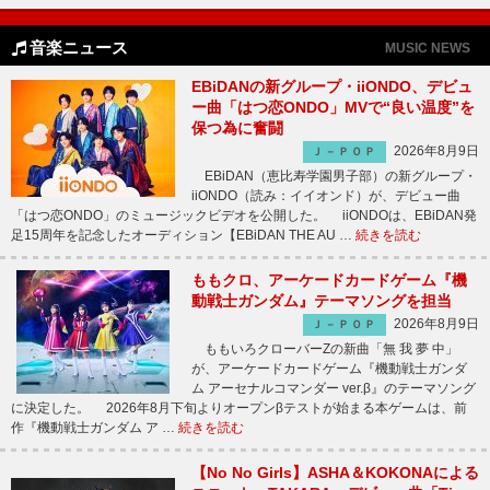
音楽ニュース
MUSIC NEWS
EBiDANの新グループ・iiONDO、デビュ
ー曲「はつ恋ONDO」MVで“良い温度”を
保つ為に奮闘
2026年8月9日
Ｊ－ＰＯＰ
EBiDAN（恵比寿学園男子部）の新グループ・
iiONDO（読み：イイオンド）が、デビュー曲
「はつ恋ONDO」のミュージックビデオを公開した。 iiONDOは、EBiDAN発
足15周年を記念したオーディション【EBiDAN THE AU …
続きを読む
ももクロ、アーケードカードゲーム『機
動戦士ガンダム』テーマソングを担当
2026年8月9日
Ｊ－ＰＯＰ
ももいろクローバーZの新曲「無 我 夢 中」
が、アーケードカードゲーム『機動戦士ガンダ
ム アーセナルコマンダー ver.β』のテーマソング
に決定した。 2026年8月下旬よりオープンβテストが始まる本ゲームは、前
作『機動戦士ガンダム ア …
続きを読む
【No No Girls】ASHA＆KOKONAによる