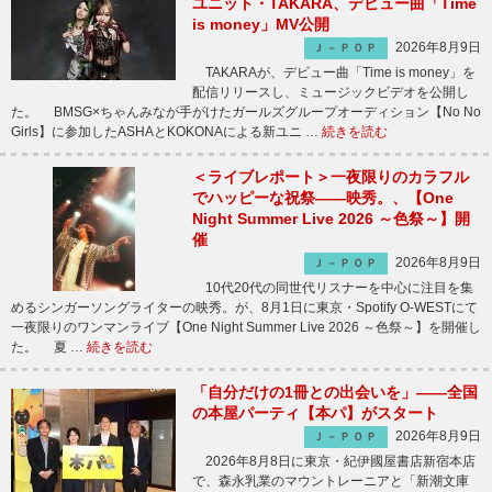
ユニット・TAKARA、デビュー曲「Time
is money」MV公開
2026年8月9日
Ｊ－ＰＯＰ
TAKARAが、デビュー曲「Time is money」を
配信リリースし、ミュージックビデオを公開し
た。 BMSG×ちゃんみなが手がけたガールズグループオーディション【No No
Girls】に参加したASHAとKOKONAによる新ユニ …
続きを読む
＜ライブレポート＞一夜限りのカラフル
でハッピーな祝祭――映秀。、【One
Night Summer Live 2026 ～色祭～】開
催
2026年8月9日
Ｊ－ＰＯＰ
10代20代の同世代リスナーを中心に注目を集
めるシンガーソングライターの映秀。が、8月1日に東京・Spotify O-WESTにて
一夜限りのワンマンライブ【One Night Summer Live 2026 ～色祭～】を開催し
た。 夏 …
続きを読む
「自分だけの1冊との出会いを」――全国
の本屋パーティ【本パ】がスタート
2026年8月9日
Ｊ－ＰＯＰ
2026年8月8日に東京・紀伊國屋書店新宿本店
で、森永乳業のマウントレーニアと「新潮文庫