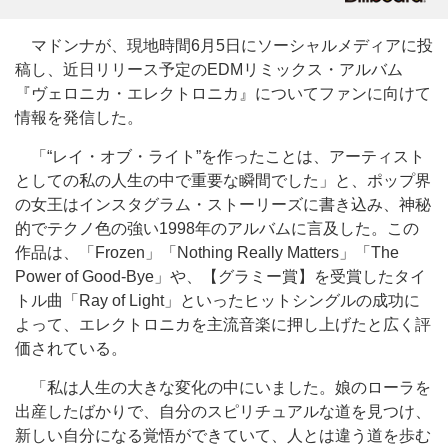
マドンナが、現地時間6月5日にソーシャルメディアに投
稿し、近日リリース予定のEDMリミックス・アルバム
『ヴェロニカ・エレクトロニカ』についてファンに向けて
情報を発信した。
「“レイ・オブ・ライト”を作ったことは、アーティスト
としての私の人生の中で重要な瞬間でした」と、ポップ界
の女王はインスタグラム・ストーリーズに書き込み、神秘
的でテクノ色の強い1998年のアルバムに言及した。この
作品は、「Frozen」「Nothing Really Matters」「The
Power of Good-Bye」や、【グラミー賞】を受賞したタイ
トル曲「Ray of Light」といったヒットシングルの成功に
よって、エレクトロニカを主流音楽に押し上げたと広く評
価されている。
「私は人生の大きな変化の中にいました。娘のローラを
出産したばかりで、自分のスピリチュアルな道を見つけ、
新しい自分になる覚悟ができていて、人とは違う道を歩む