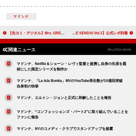
マドンナ
【先ヨミ・デジタル】Mrs. GREEN APPLE「クスシキ」「ライラック」引き続きストリーミングトップ2独占中 櫻坂46「Make or Break」が続く
いぎなり東北産、対バンにきゅるりんってしてみてを迎えた【A LIVE SENDAI Vol.3】公式レポ到着
関連ニュース
RELATED NEWS
マドンナ、Netflix＆ショーン・レヴィ監督と提携し自身の生涯を題
材にした限定シリーズを制作か
マドンナ、「La Isla Bonita」MVのYouTube再生数が10億回突破
自身初の快挙
マドンナ、エルトン・ジョンと正式に和解したことを報告
マドンナ、“コンフェッションズ・パート2”に取り組んでいることを
ファンに報告
マドンナ、NYのコメディ・クラブでスタンドアップを披露