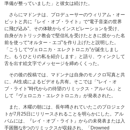
準備が整っていました」と彼女は続けた。
さらにマドンナは、プロデューサーのウィリアム・オー
ビットと共に『レイ・オブ・ライト』で“電子音楽の世界
に飛び込み”、その体験からインスピレーションを受け、
自身がカトリック教会で堅信礼を受けたときに授かった名
前を使って“オルター・エゴ”を作り上げたと説明した。
「こうして“ヴェロニカ・エレクトロニカ”が誕生しまし
た。もうひとりの私
を紹介します
」と語り、ウィンクして
舌を出す絵文字でメッセージを締めくくった。
その後の投稿では、マドンナは自身のモノクロ写真と共
に、AI生成によるビデオも共有。そこでは「“レイ・オ
ブ・ライト”時代からの待望のリミックス・アルバム」と
して『ヴェロニカ・エレクトロニカ』が発表された。
また、木曜の朝には、長年噂されていたこのプロジェク
トが7月25日にリリースされることを
明らかにした
。アル
バムには、『レイ・オブ・ライト』からの未発表または入
手困難な8つのリミックスが収録され、「Drowned