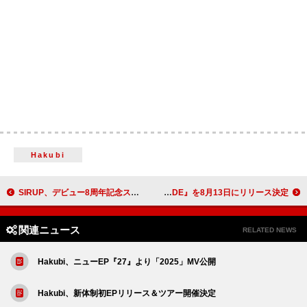
Hakubi
SIRUP、デビュー8周年記念スペシャルライブ【8th Anniversary Live “DIARY”】9/14開催決定
倖田來未、劇場アニメーション映画『ChaO』主題歌を含む夏のEP『De-CODE』を8月13日にリリース決定
関連ニュース
RELATED NEWS
Hakubi、ニューEP『27』より「2025」MV公開
Hakubi、新体制初EPリリース＆ツアー開催決定