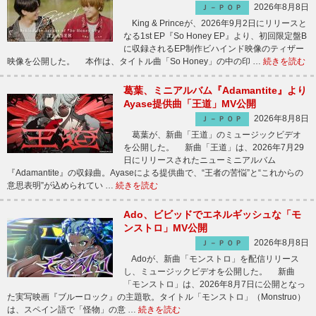
2026年8月8日
Ｊ－ＰＯＰ
King & Princeが、2026年9月2日にリリースと
なる1st EP『So Honey EP』より、初回限定盤B
に収録されるEP制作ビハインド映像のティザー
映像を公開した。 本作は、タイトル曲「So Honey」の中の印 …
続きを読む
葛葉、ミニアルバム『Adamantite』より
Ayase提供曲「王道」MV公開
2026年8月8日
Ｊ－ＰＯＰ
葛葉が、新曲「王道」のミュージックビデオ
を公開した。 新曲「王道」は、2026年7月29
日にリリースされたニューミニアルバム
『Adamantite』の収録曲。Ayaseによる提供曲で、“王者の苦悩”と“これからの
意思表明”が込められてい …
続きを読む
Ado、ビビッドでエネルギッシュな「モ
ンストロ」MV公開
2026年8月8日
Ｊ－ＰＯＰ
Adoが、新曲「モンストロ」を配信リリース
し、ミュージックビデオを公開した。 新曲
「モンストロ」は、2026年8月7日に公開となっ
た実写映画『ブルーロック』の主題歌。タイトル「モンストロ」（Monstruo）
は、スペイン語で「怪物」の意 …
続きを読む