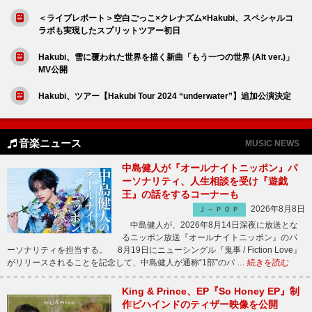
＜ライブレポート＞空白ごっこ×クレナズム×Hakubi、スペシャルコ
ラボも実現したスプリットツアー初日
Hakubi、雪に覆われた世界を描く新曲「もう一つの世界 (Alt ver.)」
MV公開
Hakubi、ツアー【Hakubi Tour 2024 “underwater”】追加公演決定
音楽ニュース
MUSIC NEWS
中島健人が『オールナイトニッポン』パ
ーソナリティ、人生相談を受け『遊戯
王』の話をするコーナーも
2026年8月8日
Ｊ－ＰＯＰ
中島健人が、2026年8月14日深夜に放送とな
るニッポン放送『オールナイトニッポン』のパ
ーソナリティを担当する。 8月19日にニューシングル『鬼事 / Fiction Love』
がリリースされることを記念して、中島健人が通称“1部”のパ …
続きを読む
King & Prince、EP『So Honey EP』制
作ビハインドのティザー映像を公開