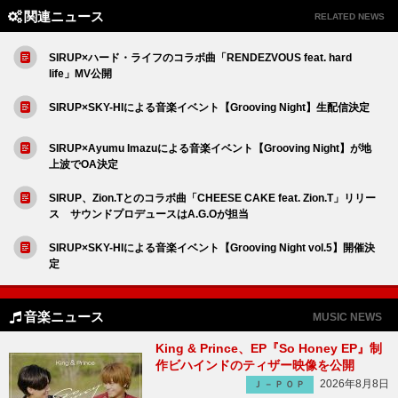
関連ニュース
RELATED NEWS
SIRUP×ハード・ライフのコラボ曲「RENDEZVOUS feat. hard
life」MV公開
SIRUP×SKY-HIによる音楽イベント【Grooving Night】生配信決定
SIRUP×Ayumu Imazuによる音楽イベント【Grooving Night】が地
上波でOA決定
SIRUP、Zion.Tとのコラボ曲「CHEESE CAKE feat. Zion.T」リリー
ス サウンドプロデュースはA.G.Oが担当
SIRUP×SKY-HIによる音楽イベント【Grooving Night vol.5】開催決
定
音楽ニュース
MUSIC NEWS
King & Prince、EP『So Honey EP』制
作ビハインドのティザー映像を公開
2026年8月8日
Ｊ－ＰＯＰ