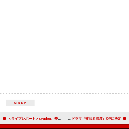
SIRUP
＜ライブレポート＞syudou、夢の舞台で見せた正直さの美学「これからも臆することなくさらけ出していく」
Hakubi、新曲「2025」がドラマ『被写界深度』OPに決定