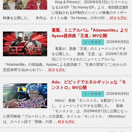
King & Princeが、2026年9月2日にリリースと
なる1st EP『So Honey EP』より、初回限定盤B
に収録されるEP制作ビハインド映像のティザー
映像を公開した。 本作は、タイトル曲「So Honey」の中の印 …
続きを読む
葛葉、ミニアルバム『Adamantite』より
Ayase提供曲「王道」MV公開
2026年8月8日
Ｊ－ＰＯＰ
葛葉が、新曲「王道」のミュージックビデオ
を公開した。 新曲「王道」は、2026年7月29
日にリリースされたニューミニアルバム
『Adamantite』の収録曲。Ayaseによる提供曲で、“王者の苦悩”と“これからの
意思表明”が込められてい …
続きを読む
Ado、ビビッドでエネルギッシュな「モ
ンストロ」MV公開
2026年8月8日
Ｊ－ＰＯＰ
Adoが、新曲「モンストロ」を配信リリース
し、ミュージックビデオを公開した。 新曲
「モンストロ」は、2026年8月7日に公開となっ
た実写映画『ブルーロック』の主題歌。タイトル「モンストロ」（Monstruo）
は、スペイン語で「怪物」の意 …
続きを読む