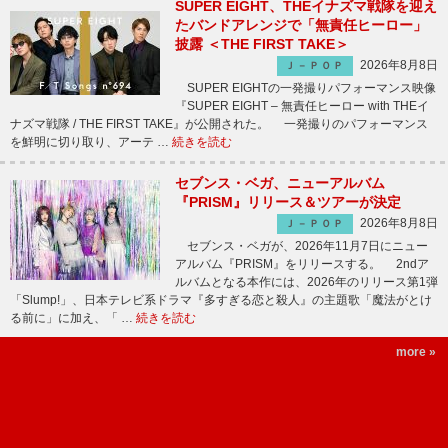
SUPER EIGHT、THEイナズマ戦隊を迎え
たバンドアレンジで「無責任ヒーロー」
披露 ＜THE FIRST TAKE＞
2026年8月8日
Ｊ－ＰＯＰ
SUPER EIGHTの一発撮りパフォーマンス映像
『SUPER EIGHT – 無責任ヒーロー with THEイ
ナズマ戦隊 / THE FIRST TAKE』が公開された。 一発撮りのパフォーマンス
を鮮明に切り取り、アーテ …
続きを読む
セブンス・ベガ、ニューアルバム
『PRISM』リリース＆ツアーが決定
2026年8月8日
Ｊ－ＰＯＰ
セブンス・ベガが、2026年11月7日にニュー
アルバム『PRISM』をリリースする。 2ndア
ルバムとなる本作には、2026年のリリース第1弾
「Slump!」、日本テレビ系ドラマ『多すぎる恋と殺人』の主題歌「魔法がとけ
る前に」に加え、「 …
続きを読む
more »