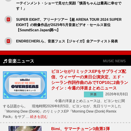
ーテインメント・ショーで見せた笑顔「慎吾ちゃんは最高に幸せで
す！」
SUPER EIGHT、アリーナツアー【超 ARENA TOUR 2024 SUPER
EIGHT】の映像作品が2025年5月音楽ビデオ・セールス首位
【SoundScan Japan調べ】
ENDRECHERI.ら、音楽フェス【ジャイガ】全アーティスト発表
音楽ニュース
MUSIC NEWS
ビヨンセがリミックスEPをサプライズ配
信、ウィーザーの来日公演決定、エド・
シーラン作詞作曲のみでTOP10に2曲ラン
クイン：今週の洋楽まとめニュース
2026年8月8日
洋楽
今週の洋楽まとめニュースは、ビヨンセに関
する話題から。 現地時間2026年8月5日、ビヨンセが、先日リリースした
「Morning Dew (Donk)」のリミックスEP『Morning Dew (Donk) Remix
Pack』をサプ …
続きを読む
Bimi、サマーチューン3曲第1弾