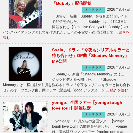
「Bubbly」配信開始
2026年8月7日
Ｊ－ＰＯＰ
Bimiが、新曲「Bubbly」を各音楽配信サイト
で配信開始した。 「Bubbly」は、9月13日に
開催される【Bimi Live Galley #11 -Bubbly-】の
インスパイアソングとして制作された。日々の不安や不条理に対して …
続きを
読む
Soala、ドラマ『今夜もシリアルキラーと
待ち合わせ』OP曲「Shadow Memory」
MV公開
2026年8月7日
Ｊ－ＰＯＰ
Soalaが、新曲「Shadow Memory」のミュー
ジックビデオを公開した。 「Shadow
Memory」は、横山裕が主演を務めるドラマ『今夜もシリアルキラーと待ち合わ
せ』のオープニング曲。同ドラマは講談社『good!アフタヌーン …
続きを読む
yonige、全国ツアー【yonige tough
love tour】開催決定
2026年8月7日
Ｊ－ＰＯＰ
yonigeが、11月からの全国ツアー【yonige
tough love tour】の開催を発表した。 yonige
は、東名阪ワンマンツアー【yonige one man