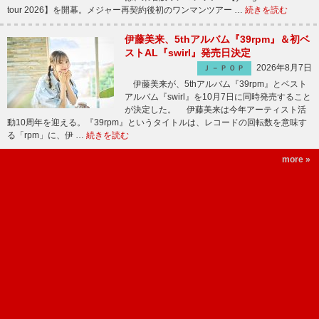
tour 2026】を開幕。メジャー再契約後初のワンマンツアー …
続きを読む
伊藤美来、5thアルバム『39rpm』＆初ベ
ストAL『swirl』発売日決定
2026年8月7日
Ｊ－ＰＯＰ
伊藤美来が、5thアルバム『39rpm』とベスト
アルバム『swirl』を10月7日に同時発売すること
が決定した。 伊藤美来は今年アーティスト活
動10周年を迎える。『39rpm』というタイトルは、レコードの回転数を意味す
る「rpm」に、伊 …
続きを読む
more »