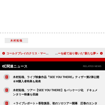
木村拓哉
コールドプレイのクリス・マーティン、ダコタ・ジョンソンと破局
＜ライブレポート＞「あなたの人生がヒゲダンを強くさせていることを忘れないでほしい」Official髭男dismが初のスタジアムツアーを経て辿り着いた“新たな夢”
関連ニュース
RELATED NEWS
木村拓哉、ライブ映像作品『SEE YOU THERE』ティザー第2弾公開
＆W購入者特典も発表
木村拓哉、ツアー【SEE YOU THERE】をパッケージ化 ドキュメ
ンタリー映像も収録
＜ライブレポート＞香取慎吾、初のソロツアー開幕 圧巻のエンタ