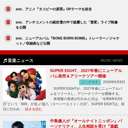
ano、アニメ『タコピーの原罪』OPテーマを担当
ano、アンチコメントの紙吹雪の中で披露した「普変」ライブ映像
を公開
ano、ニューアルバム『BONE BORN BOMB』トレーラー／ジャケ
ット／収録曲など公開
音楽ニュース
MUSIC NEWS
SUPER EIGHT、2027年春にニューアル
バム発売＆アリーナツアー開催
2026年8月8日
Ｊ－ＰＯＰ
SUPER EIGHTが、2027年春にニューアルバ
ムをリリースし、アリーナツアーを開催する。
本情報の発表が行われた日は、“令和8年8月8
日”という「888」が並ぶ“超八（スーパーエイト）の日”。SUPER EIGHTは、前
日に行われ …
続きを読む
中島健人が『オールナイトニッポン』パ
ーソナリティ、人生相談を受け『遊戯