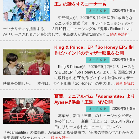
王』の話をするコーナーも
2026年8月8日
Ｊ－ＰＯＰ
中島健人が、2026年8月14日深夜に放送とな
るニッポン放送『オールナイトニッポン』のパ
ーソナリティを担当する。 8月19日にニューシングル『鬼事 / Fiction Love』
がリリースされることを記念して、中島健人が通称“1部”のパ …
続きを読む
King & Prince、EP『So Honey EP』制
作ビハインドのティザー映像を公開
2026年8月8日
Ｊ－ＰＯＰ
King & Princeが、2026年9月2日にリリースと
なる1st EP『So Honey EP』より、初回限定盤B
に収録されるEP制作ビハインド映像のティザー
映像を公開した。 本作は、タイトル曲「So Honey」の中の印 …
続きを読む
葛葉、ミニアルバム『Adamantite』より
Ayase提供曲「王道」MV公開
2026年8月8日
Ｊ－ＰＯＰ
葛葉が、新曲「王道」のミュージックビデオ
を公開した。 新曲「王道」は、2026年7月29
日にリリースされたニューミニアルバム
『Adamantite』の収録曲。Ayaseによる提供曲で、“王者の苦悩”と“これからの
意思表明”が込められてい …
続きを読む