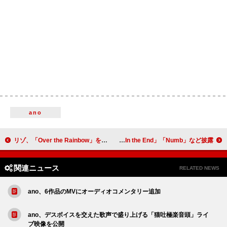
ano
リゾ、「Over the Rainbow」を黒人トランスジェンダーの女性たちに捧げる「全員が自由になるまで、私たちは自由ではない」
リンキン・パーク、【UEFAチャンピオンズリーグ】決勝戦前に「In the End」「Numb」など披露
関連ニュース
RELATED NEWS
ano、6作品のMVにオーディオコメンタリー追加
ano、デスボイスを交えた歌声で盛り上げる「猫吐極楽音頭」ライ
ブ映像を公開