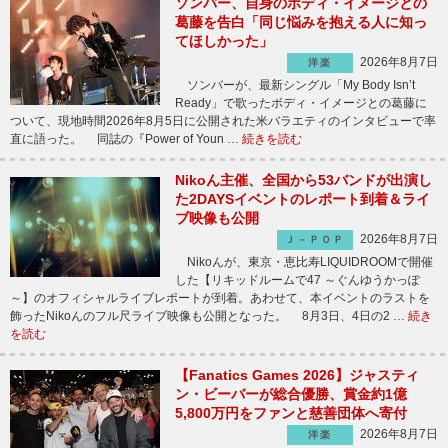
ソンバー、自身のボディ・イメージとの
葛藤を告白「同じ悩みを抱える人に知っ
てほしかった」
2026年8月7日
洋楽
ソンバーが、最新シングル「My Body Isn’t
Ready」で歌ったボディ・イメージとの葛藤に
ついて、現地時間2026年8月5日に公開された米バラエティのインタビューで率
直に語った。 同誌の『Power of Youn …
続きを読む
Nikoん主催、全国から53バンドが出演し
た2DAYSイベントのレポート到着＆ライ
ブ映像も公開
2026年8月7日
Ｊ－ＰＯＰ
Nikoんが、東京・恵比寿LIQUIDROOMで開催
した【リキッドルームで47 ～ぐんゆうかっぽ
～】のオフィシャルライブレポートが到着。あわせて、本イベントのラストを
飾ったNikoんのフル尺ライブ映像も公開となった。 8月3日、4日の2 …
続き
を読む
【Fanatics Games 2026】ジャスティ
ン・ビーバーが総合優勝、賞金約1億
5,800万円をファンと慈善団体へ寄付
2026年8月7日
洋楽