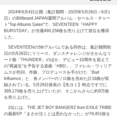
2024年6月4日公開（集計期間：2025年5月26日～6月1
日）のBillboard JAPAN週間アルバム・セールス・チャー
ト“Top Albums Sales”で、SEVENTEEN『HAPPY
BURSTDAY』が当週490,256枚を売り上げて首位を獲得
した。
SEVENTEENの5thアルバムである同作は、集計期間初
日の5月26日にリリース。ダンスチャレンジがさかんなリ
ード曲「THUNDER」のほか、デビュー10周年を迎えて
の“再誕生”を予告する楽曲「HBD」、ファレル・ウィリア
ムスが作詞、作曲、プロデュースを手がけた「Bad
Influence」と、各メンバーのソロ曲を含めた計16曲が収
録されている。5月29日発表の【先ヨミ】時点ですでに
399,170枚を売り上げていたが、そこからさらに約9万枚
を売り上げた。
2位には、THE JET BOY BANGERZ from EXILE TRIBE
の最新EP『まさか泣くとは思わなかった』が79,451枚を