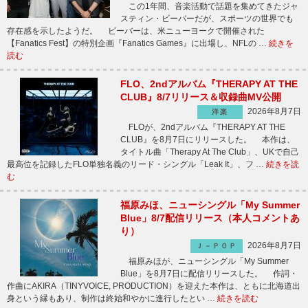
この1年間、音楽活動で話題を集めてきたジャ
スティン・ビーバーだが、スポーツの世界でも
存在感を示したようだ。 ビーバーは、米ニューヨークで開催された
【Fanatics Fest】の特別企画『Fanatics Games』に出場し、NFLの …
続きを
読む
FLO、2ndアルバム『THERAPY AT THE
CLUB』8/7リリース＆収録曲MV公開
2026年8月7日
洋楽
FLOが、2ndアルバム『THERAPY AT THE
CLUB』を8月7日にリリースした。 本作は、
タイトル曲「Therapy At The Club」、UKで自己
最高位を記録したFLO単独名義のリード・シングル「Leak It」、フ …
続きを読
む
福原みほ、ニューシングル「My Summer
Blue」8/7配信リリース（本人コメントあ
り）
2026年8月7日
Ｊ－ＰＯＰ
福原みほが、ニューシングル「My Summer
Blue」を8月7日に配信リリースした。 作詞・
作曲にAKIRA（TINYVOICE, PRODUCTION）を迎えた本作は、ともに北海道出
身という縁もあり、制作は終始和やかに進行したとい …
続きを読む