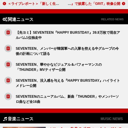
＜ライブレポート＞「新しく生まれ変わることではなくて、新しい何かが生まれること」日向坂46が導き出した未来への答え【BRAND NEW LIVE 2025「OVER THE RAINBOW」】
BE:FIRST、『CDTVライブ！ライブ！』で披露した「GRIT」映像公開
関連ニュース
RELATED NEWS
【先ヨミ】SEVENTEEN『HAPPY BURSTDAY』39.9万枚で現在ア
ルバム1位独走中
SEVENTEEN、メンバーが韓国軍への入隊を控える中グループの今
後の計画について語る
SEVENTEEN、華やかなビジュアル＆パフォーマンスの
「THUNDER」MVティザー公開
SEVENTEEN、没入感を与える『HAPPY BURSTDAY』ハイライト
メドレー公開
SEVENTEENのニューアルバム、新曲「THUNDER」やメンバーソ
ロ曲など全16曲
音楽ニュース
MUSIC NEWS