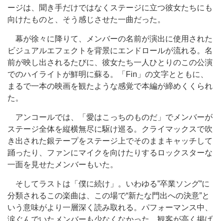
ージは、聞き手だけではなくステージに立つ彼女たちにも
向けたものと、そう感じさせた一曲だった。
幕が徐々に降りて、メンバーの名前が演出に使用された
ビジュアルエフェクトを背景にエンドロールが流れる。名
前が映し出されるたびに、彼女たち一人ひとりのこの公演
でのハイライトが鮮明に蘇る。「Fin」の文字とともに、
まるで一本の映画を観たような感覚で本編が締めくくられ
た。
アンコールでは、「愛はこっちのものだ」でメンバーが
ステージ全体を縦横無尽に駆け巡る。クライマックスで吹
き出された銀テープをステージ上でそのままキャッチして
踊ったり、ファンにマイクを向けたりするロックスターな
一面を見せたメンバーもいた。
そしてラストは「僕に続け」。いわゆる”卒業ソング”に
分類されるこの楽曲は、この場で“新たな門出への決意”と
いう意味がより一層深く読み取れる。パフォーマンス中、
涙ぐんでいたメンバーも少なくなかった。観客が高く掲げ