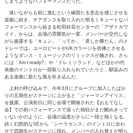
しまうようなパフォーマンスだった。
迷いながらも前に進むという確固たる意志を感じさせる
楽曲に続き、チアダンスを取り入れた明るくキュートなパ
フォーマンスから始まる松田好花センターの「アザトカワ
イイ」からは、会場の雰囲気が一変。メンバーが交代しな
がら披露する「キュン」「ってか」「君しか勝たん」のメ
ドレーでは、ユーロビートやUKガラージを彷彿とさせる
ようなダンス・ミュージックのリミックスが施され、さら
には「Am I ready?」や「ドレミソラシド」などほかの代
表曲のイントロが一部取り入れられていたりと、馴染みの
ある楽曲に新たな風を吹き込んだ。
上村の呼び込みで、今年3月にグループに加入したばか
りの五期生がステージに上がると「ジャーマンアイリス」
を披露。公演前日に同じ会場で開催された【おもてなし
会】での初パフォーマンスで滾った熱狂がまだ醒めきって
いないかのように、会場の温度がさらに一段と熱くなる。
続く幻想的なSEから「シーラカンス」のイントロに合わ
せて四期生がステージに現れ、メンバーの入れ替えが明ら