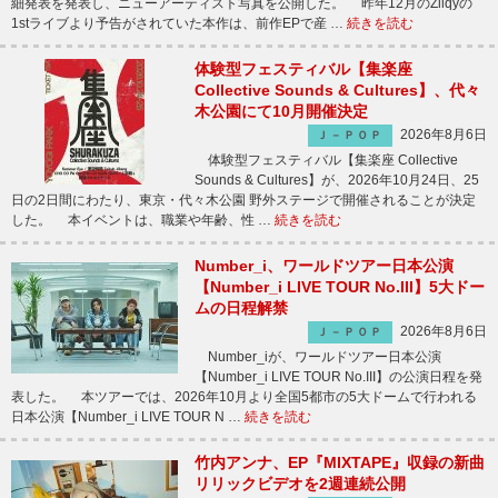
細発表を発表し、ニューアーティスト写真を公開した。 昨年12月のZilqyの
1stライブより予告がされていた本作は、前作EPで産 …
続きを読む
体験型フェスティバル【集楽座
Collective Sounds & Cultures】、代々
木公園にて10月開催決定
2026年8月6日
Ｊ－ＰＯＰ
体験型フェスティバル【集楽座 Collective
Sounds & Cultures】が、2026年10月24日、25
日の2日間にわたり、東京・代々木公園 野外ステージで開催されることが決定
した。 本イベントは、職業や年齢、性 …
続きを読む
Number_i、ワールドツアー日本公演
【Number_i LIVE TOUR No.III】5大ドー
ムの日程解禁
2026年8月6日
Ｊ－ＰＯＰ
Number_iが、ワールドツアー日本公演
【Number_i LIVE TOUR No.III】の公演日程を発
表した。 本ツアーでは、2026年10月より全国5都市の5大ドームで行われる
日本公演【Number_i LIVE TOUR N …
続きを読む
竹内アンナ、EP『MIXTAPE』収録の新曲
リリックビデオを2週連続公開