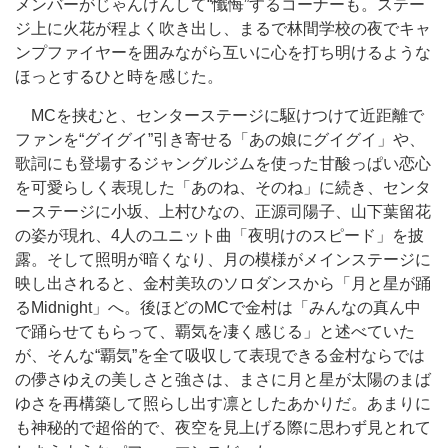
メンバーがじゃんけんして“懺悔”するコーナーも。ステー
ジ上に火花が程よく吹き出し、まるで林間学校の夜でキャ
ンプファイヤーを囲みながら互いに心を打ち明けるような
ほっとするひと時を感じた。
MCを挟むと、センターステージに駆けつけて近距離で
ファンを“グイグイ”引き寄せる「あの娘にグイグイ」や、
歌詞にも登場するジャングルジムを使った甘酸っぱい恋心
を可愛らしく表現した「あのね、そのね」に続き、センタ
ーステージに小坂、上村ひなの、正源司陽子、山下葉留花
の姿が現れ、4人のユニット曲「夜明けのスピード」を披
露。そして照明が暗くなり、月の模様がメインステージに
映し出されると、金村美玖のソロダンスから「月と星が踊
るMidnight」へ。後ほどのMCで金村は「みんなの真ん中
で踊らせてもらって、覇気を凄く感じる」と述べていた
が、そんな“覇気”を全て吸収して表現できる金村ならでは
の儚さゆえの美しさと強さは、まさに月と星が太陽のまば
ゆさを再構築して照らし出す凛としたあかりだ。あまりに
も神秘的で超俗的で、夜空を見上げる際に思わず見とれて