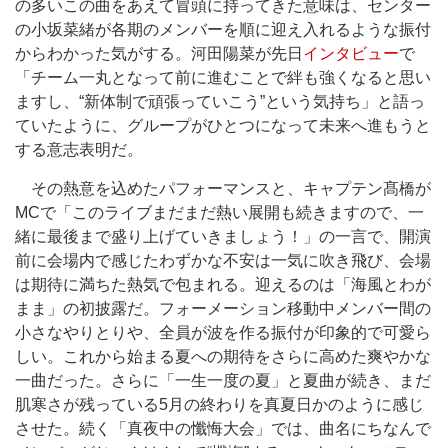
の多いこの曲をあえて冒頭に持ってきた意味は、センター
の小坂菜緒が各期のメンバーを順に迎え入れるような振付
からわかった気がする。河田陽菜が先日
インタビュー
で
「チーム一丸となって前に進むことで絆も強くなると思い
ますし、“新体制で頑張っていこう”という気持ち」と語っ
ていたように、グループがひとつになって未来へ進もうと
する意志表明だ。
その熱意を込めたパフォーマンスと、キャプテン髙橋が
MCで「このライブまだまだ熱い展開も続きますので、一
緒に最後まで盛り上げていきましょう！」の一言で、開演
前に会場内で感じたわずかな不安は一気に吹き飛び、会場
は期待に満ちた熱気で包まれる。迎えるのは「海風とわが
まま」の初披露だ。フォーメーション移動中メンバー間の
小さなやりとりや、全員が波を作る振付が印象的で可愛ら
しい。これから始まる夏への期待をさらに高めた爽やかな
一曲だった。さらに「一生一度の夏」と夏曲が続き、まだ
肌寒さが残っている5月の終わりを真夏日かのように感じ
させた。続く「真夜中の懺悔大会」では、曲名にちなんで