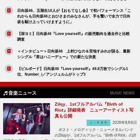
日向坂46、五期生10人が【おもてなし会】で初パフォーマンス「こ
れからも日向坂46とおひさまのみなさんが、手を繋いで全力で日向
坂を駆け上っていけますように」
【深ヨミ】日向坂46『Love yourself!』の販売動向を過去作と比較
調査
＜インタビュー＞日向坂46 上村ひなの＆宮地すみれが語る、最新
シングル『君はハニーデュー』での新たな決意
【ビルボード】日向坂46『Love yourself!』49.8万枚でシングル1
位、Number_i／アンジュルムがトップ3
音楽ニュース
MUSIC NEWS
Zilqy、1stフルアルバム『Birth of
Riot』詳細発表 ニューアーティスト写
真も公開
2026年8月6日
Ｊ－ＰＯＰ
ポスト・メロディック・ニューメタルバンド
のZilqyが、1stフルアルバム『Birth of Riot』の詳