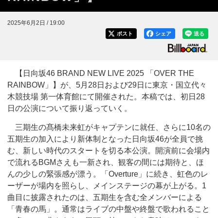
2025年6月2日 / 19:00
ポスト
シェア
送る
【日向坂46 BRAND NEW LIVE 2025 「OVER THE
RAINBOW」】が、5月28日および29日に東京・国立代々
木競技場 第一体育館にて開催された。本稿では、初日28
日の公演について振り返っていく。
三期生の髙橋未来虹がキャプテンに就任、さらに10名の
五期生の加入により新体制となった日向坂46が全員で挑
む、新しい時代のスタートを切る本公演。開演前に会場内
で流れるBGMさえも一新され、観客の間には期待と、ほ
んの少しの緊張感が漂う。「Overture」に続き、虹色のレ
ーザーが場内を照らし、メインステージの幕が上がる。1
曲目に披露されたのは、五期生を含む全メンバーによる
「青春の馬」。通常はライブの中盤や終盤で歌われること