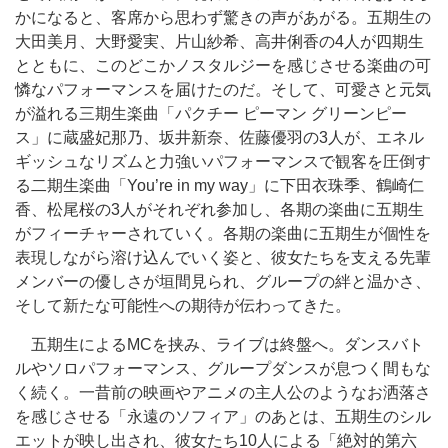
かになると、客席から思わず驚きの声があがる。五期生の
大田美月、大野愛実、片山紗希、高井俐香の4人が四期生
とともに、このどこかノスタルジーを感じさせる楽曲の可
憐なパフォーマンスを届けたのだ。そして、可愛さと元気
が溢れる三期生楽曲「パクチー ピーマン グリーンピー
ス」に蔵盛妃那乃、坂井新奈、佐藤優羽の3人が、エネル
ギッシュなリズムと力強いパフォーマンスで観客を圧倒す
る二期生楽曲「You’re in my way」に下田衣珠季、鶴崎仁
香、松尾桜の3人がそれぞれ参加し、各期の楽曲に五期生
がフィーチャーされていく。各期の楽曲に五期生が個性を
表現しながら溶け込んでいく姿と、彼女たちを支える先輩
メンバーの優しさが垣間見られ、グループの絆と温かさ、
そして新たな可能性への期待が伝わってきた。
五期生によるMCを挟み、ライブは終盤へ。ダンスバト
ルやソロパフォーマンス、グループダンスが息つく間もな
く続く。一昔前の映画やアニメの主人公のようなお洒落さ
を感じさせる「永遠のソフィア」のあとは、五期生のシル
エットが映し出され、彼女たち10人による「絶対的第六