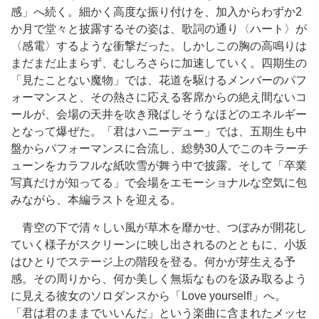
感」へ続く。細かく高度な振り付けを、加入からわずか2
か月で堂々と披露するその姿は、歌詞の通り〈ハート〉が
〈感電〉するような衝撃だった。しかしこの胸の高鳴りは
まだまだ止まらず、むしろさらに加速していく。四期生の
「見たことない魔物」では、花道を駆けるメンバーのパフ
ォーマンスと、その熱さに応える客席からの絶え間ないコ
ールが、会場の天井を吹き飛ばしそうなほどのエネルギー
となって爆ぜた。「君はハニーデュー」では、五期生も中
盤からパフォーマンスに合流し、総勢30人でこのキラーチ
ューンをカラフルな紙吹雪が舞う中で披露。そして「卒業
写真だけが知ってる」で会場をエモーショナルな空気に包
みながら、本編ラストを迎える。
青空の下で清々しい風が草木を靡かせ、つぼみが開花し
ていく様子がスクリーンに映し出されるのとともに、小坂
はひとりでステージ上の階段を登る。何かが芽生える予
感。その周りから、何か美しく無垢なものを汲み取るよう
に見える彼女のソロダンスから「Love yourself!」へ。
「君は君のままでいいんだ」という楽曲に含まれたメッセ