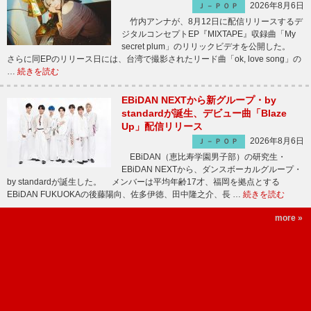
2026年8月6日
Ｊ－ＰＯＰ
竹内アンナが、8月12日に配信リリースするデ
ジタルコンセプトEP『MIXTAPE』収録曲「My
secret plum」のリリックビデオを公開した。
さらに同EPのリリース日には、台湾で撮影されたリード曲「ok, love song」の
…
続きを読む
EBiDAN NEXTから新グループ・by
standardが誕生、デビュー曲「Blaze
Up」配信リリース
2026年8月6日
Ｊ－ＰＯＰ
EBiDAN（恵比寿学園男子部）の研究生・
EBiDAN NEXTから、ダンスボーカルグループ・
by standardが誕生した。 メンバーは平均年齢17才、福岡を拠点とする
EBiDAN FUKUOKAの後藤陽向、佐多伊徳、田中隆之介、長 …
続きを読む
more »