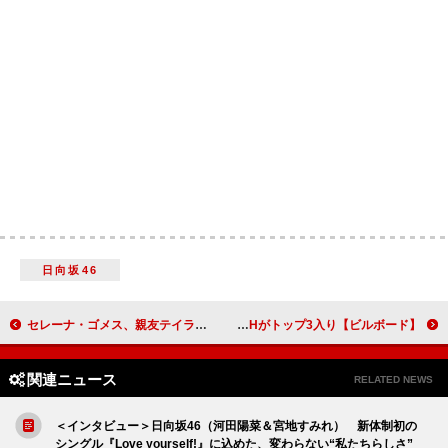
日向坂46
セレーナ・ゴメス、親友テイラー・スウィフトがマスター音源を取り戻したことを祝福
【ビルボード】Hey! Say! JUMP『encore』21万枚でシングル1位、BE:FIRST／OCTPATHがトップ3入り
関連ニュース
RELATED NEWS
＜インタビュー＞日向坂46（河田陽菜＆宮地すみれ） 新体制初の
シングル『Love yourself!』に込めた、変わらない“私たちらしさ”