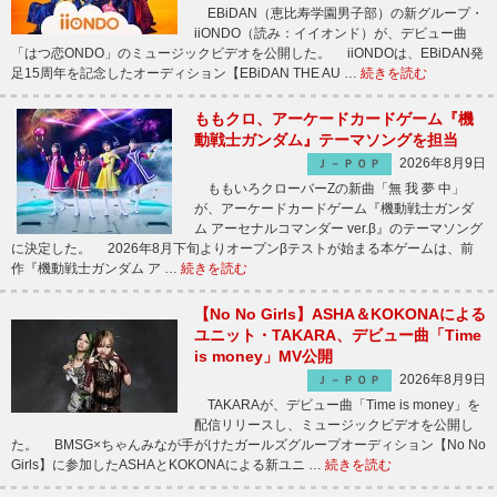
EBiDAN（恵比寿学園男子部）の新グループ・
iiONDO（読み：イイオンド）が、デビュー曲
「はつ恋ONDO」のミュージックビデオを公開した。 iiONDOは、EBiDAN発
足15周年を記念したオーディション【EBiDAN THE AU …
続きを読む
ももクロ、アーケードカードゲーム『機
動戦士ガンダム』テーマソングを担当
2026年8月9日
Ｊ－ＰＯＰ
ももいろクローバーZの新曲「無 我 夢 中」
が、アーケードカードゲーム『機動戦士ガンダ
ム アーセナルコマンダー ver.β』のテーマソング
に決定した。 2026年8月下旬よりオープンβテストが始まる本ゲームは、前
作『機動戦士ガンダム ア …
続きを読む
【No No Girls】ASHA＆KOKONAによる
ユニット・TAKARA、デビュー曲「Time
is money」MV公開
2026年8月9日
Ｊ－ＰＯＰ
TAKARAが、デビュー曲「Time is money」を
配信リリースし、ミュージックビデオを公開し
た。 BMSG×ちゃんみなが手がけたガールズグループオーディション【No No
Girls】に参加したASHAとKOKONAによる新ユニ …
続きを読む