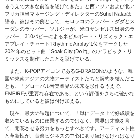
るうえで大きな前進を遂げてきた」と西アジアおよび北ア
フリカ担当マネージング・ディレクターのSuhel Nafarは
語る。彼はその例として、モロッコのラッパー・ダダとス
ーダンのラッパー、ソルジャが、米ロサンゼルス出身のラ
ッパー、310バビーによる米ビルボード・リズミック・エ
アプレイ・チャート“Rhythmic Airplay”1位をマークした
2024年のヒット曲「Soak City (Do It)」のアラビック・リ
ミックスを制作したことを挙げている。
また、K-POPアイコンであるG-DRAGONのような、韓
国や東南アジアの大物アーティストたちと契約を結んだこ
とも、「グローバル音楽業界の未来を形作るうえで、
EMPIREが重要な存在である」という評価をさらに確かな
ものにしていると彼は付け加える。
現在、最大の課題について、「単にデータ上で好成績を
収めているものに便乗するのではなく、業界は才能を育
て、開花させる努力をもっとすべきです。アーティスト性
と革新性が、音楽ビジネスの中心にあり続けなければなり