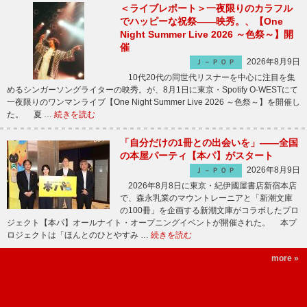
＜ライブレポート＞一夜限りのカラフル
でハッピーな祝祭――映秀。、【One
Night Summer Live 2026 ～色祭～】開
催
2026年8月9日
Ｊ－ＰＯＰ
10代20代の同世代リスナーを中心に注目を集
めるシンガーソングライターの映秀。が、8月1日に東京・Spotify O-WESTにて
一夜限りのワンマンライブ【One Night Summer Live 2026 ～色祭～】を開催し
た。 夏 …
続きを読む
「自分だけの1冊との出会いを」――全国
の本屋パーティ【本パ】がスタート
2026年8月9日
Ｊ－ＰＯＰ
2026年8月8日に東京・紀伊國屋書店新宿本店
で、森永乳業のマウントレーニアと「新潮文庫
の100冊」を企画する新潮文庫がコラボしたプロ
ジェクト【本パ】オールナイト・オープニングイベントが開催された。 本プ
ロジェクトは「ほんとのひとやすみ …
続きを読む
more »