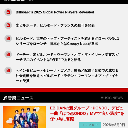
Billboard’s 2025 Global Power Players Revealed
米ビルボード、ビルボード・フランスの創刊を発表
ビルボード、世界のトップ・アーティストを称えるグローバルNo.1
シリーズをローンチ 日本からはCreepy Nutsが選出
ドーチー、米ビルボード＜ウーマン・オブ・ザ・イヤー＞受賞スピ
ーチでこのイベントは“必要”であると語る
＜インタビュー＞セレーナ・ゴメス、映画／配信／音楽での成功＆
社会貢献を称え＜ビルボード・ラテン・ウーマン・オブ・ザ・イヤ
ー＞受賞
音楽ニュース
MUSIC NEWS
EBiDANの新グループ・iiONDO、デビュ
ー曲「はつ恋ONDO」MVで“良い温度”を
保つ為に奮闘
2026年8月9日
Ｊ－ＰＯＰ