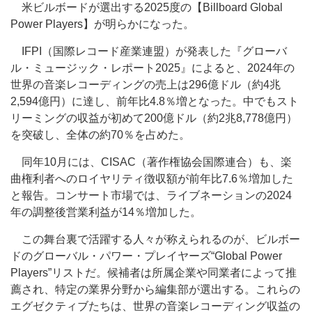
米ビルボードが選出する2025度の【Billboard Global
Power Players】が明らかになった。
IFPI（国際レコード産業連盟）が発表した『グローバ
ル・ミュージック・レポート2025』によると、2024年の
世界の音楽レコーディングの売上は296億ドル（約4兆
2,594億円）に達し、前年比4.8％増となった。中でもスト
リーミングの収益が初めて200億ドル（約2兆8,778億円）
を突破し、全体の約70％を占めた。
同年10月には、CISAC（著作権協会国際連合）も、楽
曲権利者へのロイヤリティ徴収額が前年比7.6％増加した
と報告。コンサート市場では、ライブネーションの2024
年の調整後営業利益が14％増加した。
この舞台裏で活躍する人々が称えられるのが、ビルボー
ドのグローバル・パワー・プレイヤーズ“Global Power
Players”リストだ。候補者は所属企業や同業者によって推
薦され、特定の業界分野から編集部が選出する。これらの
エグゼクティブたちは、世界の音楽レコーディング収益の