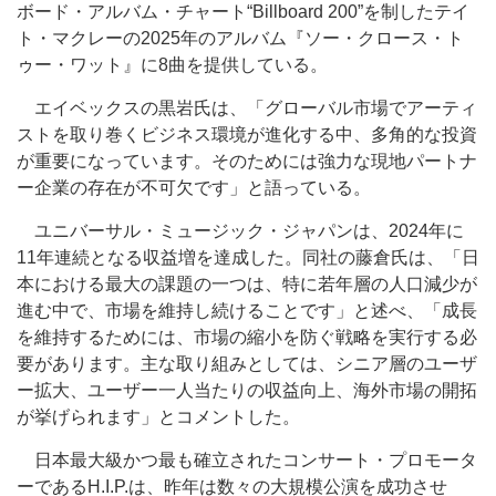
ボード・アルバム・チャート“Billboard 200”を制したテイ
ト・マクレーの2025年のアルバム『ソー・クロース・ト
ゥー・ワット』に8曲を提供している。
エイベックスの黒岩氏は、「グローバル市場でアーティ
ストを取り巻くビジネス環境が進化する中、多角的な投資
が重要になっています。そのためには強力な現地パートナ
ー企業の存在が不可欠です」と語っている。
ユニバーサル・ミュージック・ジャパンは、2024年に
11年連続となる収益増を達成した。同社の藤倉氏は、「日
本における最大の課題の一つは、特に若年層の人口減少が
進む中で、市場を維持し続けることです」と述べ、「成長
を維持するためには、市場の縮小を防ぐ戦略を実行する必
要があります。主な取り組みとしては、シニア層のユーザ
ー拡大、ユーザー一人当たりの収益向上、海外市場の開拓
が挙げられます」とコメントした。
日本最大級かつ最も確立されたコンサート・プロモータ
ーであるH.I.P.は、昨年は数々の大規模公演を成功させ