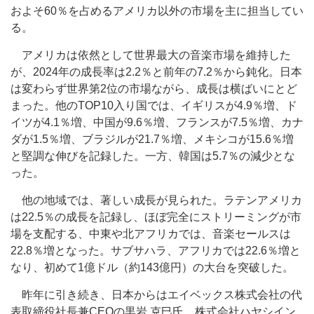
およそ60％を占めるアメリカ以外の市場を主に担当してい
る。
アメリカは依然として世界最大の音楽市場を維持した
が、2024年の成長率は2.2％と前年の7.2％から鈍化。日本
は変わらず世界第2位の市場ながら、成長は横ばいにとど
まった。他のTOP10入り国では、イギリスが4.9％増、ド
イツが4.1％増、中国が9.6％増、フランスが7.5％増、カナ
ダが1.5％増、ブラジルが21.7％増、メキシコが15.6％増
と堅調な伸びを記録した。一方、韓国は5.7％の減少とな
った。
他の地域では、著しい成長が見られた。ラテンアメリカ
は22.5％の成長を記録し、ほぼ完全にストリーミングが市
場を支配する、中東や北アフリカでは、音楽セールスは
22.8％増となった。サブサハラ、アフリカでは22.6％増と
なり、初めて1億ドル（約143億円）の大台を突破した。
昨年に引き続き、日本からはエイベックス株式会社の代
表取締役社長兼CEOの黒岩 克巳氏、株式会社ハヤシイン