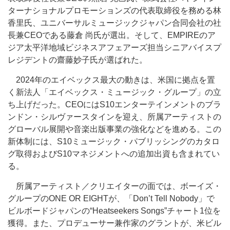
ターナショナルプロモーションズの代表取締役を務める林
香里氏、ユニバーサルミュージックジャパン合同会社の社
長兼CEOである藤倉 尚氏が選出。そして、EMPIREのア
ジア太平洋地域ビジネスアフェアーズ担当シニアバイスプ
レジデントの齋藤妙子氏が選ばれた。
2024年のエイベックス最大の動きは、米国に拠点を置
く新法人「エイベックス・ミュージック・グループ」の立
ち上げだった。CEOにはS10エンターテインメントのブラ
ンドン・シルヴァースタインを迎え、所属アーティストの
グローバル展開や音楽出版事業の強化などを進める。この
新体制には、S10ミュージック・パブリッシングのカタロ
グ取得およびS10マネジメントへの追加出資も含まれてい
る。
所属アーティスト／クリエイターの面では、ボーイズ・
グループのONE OR EIGHTが、「Don’t Tell Nobody」で
ビルボードジャパンの“Heatseekers Songs”チャート1位を
獲得。また、プロデューサー兼作家のグラントが、米ビル