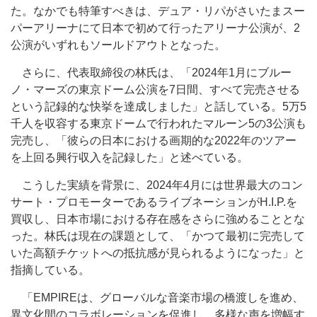
た。なかでも特筆すべきは、デュア・リパがさいたまスー
パーアリーナにて日本で初めて行ったアリーナ公演が、2
公演がいずれもソールドアウトとなった。
さらに、代表取締役の林氏は、「2024年1月にブルー
ノ・マーズの東京ドーム公演を7日間、すべて完売させる
という記録的な快挙を達成しました」と話している。5万5
千人を収容する東京ドームで行われたマルーン5の3公演も
完売し、「彼らの日本における画期的な2022年のツアー
を上回る興行収入を記録した」と述べている。
こうした実績を背景に、2024年4月には世界最大のコン
サート・プロモーターであるライブネーションがH.I.P.を
買収し、日本市場における存在感をさらに強めることとな
った。林氏は現在の課題として、「かつて最初に完売して
いた高額チケットへの抵抗感が見られるようになった」と
指摘している。
「EMPIREは、グローバルな音楽市場の橋渡しを進め、
異文化間のコラボレーションを促進し、多様な声を増幅す