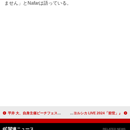
ません」とNafarは語っている。
平井 大、自身主催ビーチフェス【THE BEACH TRIP 2025】最終公演をYouTube生配信
『ヨルシカ LIVE 2024「前世」』プレミアム上映会、全国9劇場で7/5開催決定
関連ニュース
RELATED NEWS