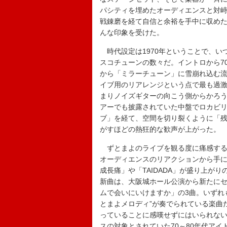
パシティを埋めたオーディエンスと対
戦錬磨を経て自信と余裕を手中に収め
んな印象を受けた。
時代設定は1970年ということで、い
スコチューンの数々だ。イントロから7
から「ミラーチューン」に雪崩れ込む
イブ用のリアレンジという点で最も過
まりノイズギターの向こう側からかろ
アーでも披露されていた中盤でロカビ
ブ」を経て、空間を切り裂くように「
がすほどの熱狂的な歓声が上がった。
ずとまよのライブを観る度に痛感するの
オーディエンスのリアクションから手
成長痛」や「TAIDADA」が盛り上が
新曲は、大阪城ホール公演から新たに
ムで会いにいけますか」の3曲。いずれ
とまよメロディ”が奏でられている楽曲
っていることに感嘆せずにはいられな
スの対象とされていた70～80年代ア