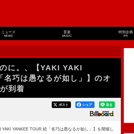
ニュース
音楽
特別企画
NEWS
MUSIC
PR
に。、【YAKI YAKI
R 続「名巧は愚なるが如し」】のオ
が到着
ポスト
シェア
送る
AKI YANKEE TOUR 続「名巧は愚なるが如し」】を開催し