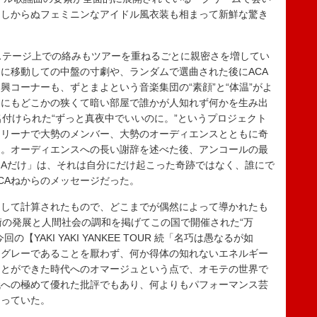
らしからぬフェミニンなアイドル風衣装も相まって新鮮な驚き
ステージ上での絡みもツアーを重ねるごとに親密さを増してい
に移動しての中盤の寸劇や、ランダムで選曲された後にACA
興コーナーも、ずとまよという音楽集団の“素顔”と“体温”がよ
間にもどこかの狭くて暗い部屋で誰かが人知れず何かを生み出
から名付けられた“ずっと真夜中でいいのに。”というプロジェクト
アリーナで大勢のメンバー、大勢のオーディエンスとともに奇
る。オーディエンスへの長い謝辞を述べた後、アンコールの最
NAだけ」は、それは自分にだけ起こった奇跡ではなく、誰にで
CAねからのメッセージだった。
して計算されたもので、どこまでが偶然によって導かれたも
術の発展と人間社会の調和を掲げてこの国で開催された“万
YAKI YAKI YANKEE TOUR 続「名巧は愚なるが如
、グレーであることを厭わず、何か得体の知れないエネルギー
ことができた時代へのオマージュという点で、オモテの世界で
代への極めて優れた批評でもあり、何よりもパフォーマンス芸
なっていた。