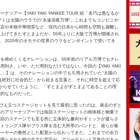
ー【YAKI YAKI YANKEE TOUR 続「名巧は愚なるが
プトは太陽のウラでの”永遠深夜万博”。これまでもコンビニや
茶店や本格中華喫茶など、現代の日本から時間も空間も遊離し
上げてきたずとまよだが、55年ぶりに大阪で万博が開催され
、2025年のオモテの世界のウラをピンポイントで突いてき
を締めくくるナレーションは、55年前のリアル万博でもナレ
到さ。いや、ただ周到なだけではない。今回の【YAKI YAKI
が如し」】は、そのナレーションの中でも引用されていた“太陽の
は絶対に社会的だ」から始まる言葉と、それに時空を超えて応
上がらせていたように、「ずとまよがずとまよであることの理
動的なものだった。
びえ立つステージセットを見て最初に思ったのは、過去のずと
前のアリーナツアーでは毎回ステージセットの相体積と物量で
今回のステージでも至る所に立体的な趣向やギミックが凝らさ
ストリングス隊やブラス隊を含む大所帯のバンドと、彼らが奏
レーヤーの整然とした配置から伝わってきた。これまでの全力
に鳴らされた時の全力な音圧が、アリーナという万単位のキャ