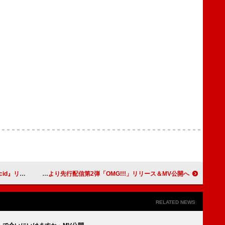
成功で幕を閉じる
北山宏光、2ndAL『波紋-HAMON-』より先行配信第2弾「OMG!!!」リリース＆MV公開へ
RELATED NEWS