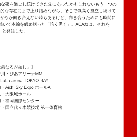
独な夜を過ごし続けてきた先にあったかもしれないもう一つの
心的な存在にまで上り詰めながら、そこで気高く孤立し続けて
なかなか向き合えない時もあるけど、向き合うためにも時間に
続いて本編を締め括った「暗く黒く」。ACAねは、それを
ろ）と発語した。
「名巧は愚なるが如し」】
神奈川・ぴあアリーナMM
 arena TOKYO-BAY
chi Sky Expo ホールA
大阪・大阪城ホール
福岡・福岡国際センター
東京・国立代々木競技場 第一体育館