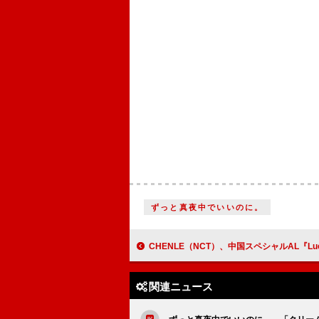
ずっと真夜中でいいのに。
CHENLE（NCT）、中国スペシャルAL『Lucid』リリース 北京ショーケースが大
関連ニュース