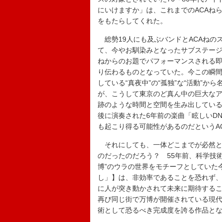
にいけますか」は、これまでのACAね
をもたらしてくれた。
総勢19人にも及ぶバンドとACAねの
て、今やお馴染みとなったサブステージ
ねからのお題でパフォーマンスされる即
り伝わるものとなっていた。今この瞬
している“真夜中”の“孤独”な“活動”
が、こうして東京のど真ん中の巨大な
跡のような時間と空間を生み出してい
後に演奏された6年前の楽曲「眩しいD
も起こり得る可能性があるのだというA
それにしても、一体どこまでが必然と
のだったのだろう？ 55年前、科学技
博”のウラの世界をモチーフとしていた今回の【
し」】は、非効率であることを恐れず
に人が突き動かされて未来に期待する
再び同じ街で万博が開催されている現
術として恐るべき完成度を誇る作品と