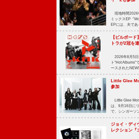
現地時間2026年
ミックスEP『Mor
EPには、夫であ
【ビルボード
トラが2冠を
2026年8月5
ト“Hot Alb
ースされたNEW
Little Gl
参加
Little Gle
は、9月16日に
で、シンガーソン
ジョイ・ディ
レクション『