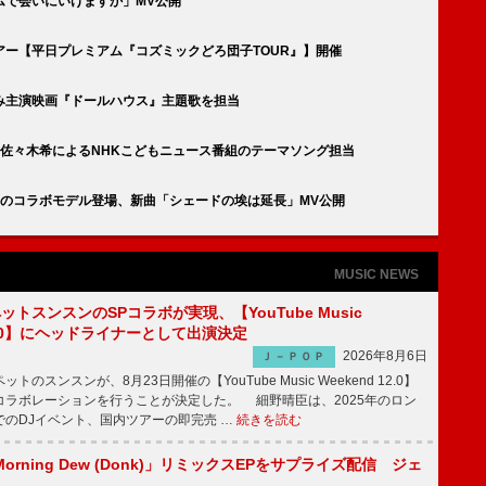
ムで会いにいけますか」MV公開
ー【平日プレミアム『コズミックどろ団子TOUR』】開催
み主演映画『ドールハウス』主題歌を担当
佐々木希によるNHKこどもニュース番組のテーマソング担当
スのコラボモデル登場、新曲「シェードの埃は延長」MV公開
MUSIC NEWS
ットスンスンのSPコラボが実現、【YouTube Music
 12.0】にヘッドライナーとして出演決定
2026年8月6日
Ｊ－ＰＯＰ
のスンスンが、8月23日開催の【YouTube Music Weekend 12.0】
コラボレーションを行うことが決定した。 細野晴臣は、2025年のロン
でのDJイベント、国内ツアーの即完売 …
続きを読む
rning Dew (Donk)」リミックスEPをサプライズ配信 ジェ