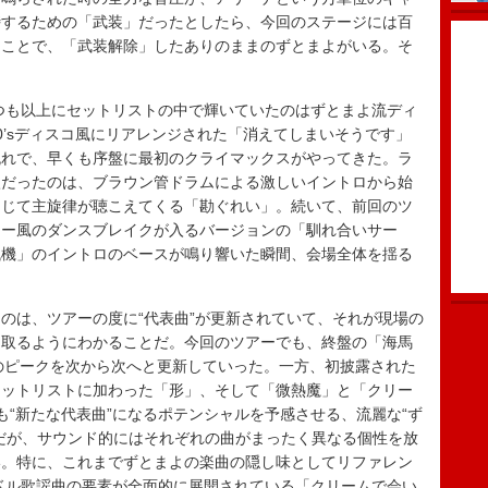
峙するための「武装」だったとしたら、今回のステージには百
たことで、「武装解除」したありのままのずとまよがいる。そ
つも以上にセットリストの中で輝いていたのはずとまよ流ディ
0’sディスコ風にリアレンジされた「消えてしまいそうです」
流れで、早くも序盤に最初のクライマックスがやってきた。ラ
激だったのは、ブラウン管ドラムによる激しいイントロから始
うじて主旋律が聴こえてくる「勘ぐれい」。続いて、前回のツ
リー風のダンスブレイクが入るバージョンの「馴れ合いサー
残機」のイントロのベースが鳴り響いた瞬間、会場全体を揺る
は、ツアーの度に“代表曲”が更新されていて、それが現場の
に取るようにわかることだ。今回のツアーでも、終盤の「海馬
りのピークを次から次へと更新していった。一方、初披露された
セットリストに加わった「形」、そして「微熱魔」と「クリー
も“新たな代表曲”になるポテンシャルを予感させる、流麗な“ず
だが、サウンド的にはそれぞれの曲がまったく異なる個性を放
い。特に、これまでずとまよの楽曲の隠し味としてリファレン
イドル歌謡曲の要素が全面的に展開されている「クリームで会い