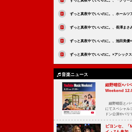
ずっと真夜中でいいのに。、「クリー
ずっと真夜中でいいのに。、ホールツア
ずっと真夜中でいいのに。、長澤まさ
ずっと真夜中でいいのに。、池田美優×
ずっと真夜中でいいのに。×アシック
音楽ニュース
細野晴臣×パペ
Weekend
細野晴臣とパペット
にてスペシャル
ドン公演やパリ
ビヨンセ、「Mo
イ・Zも参加