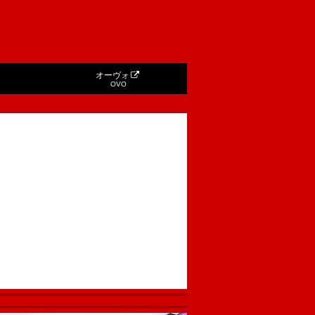
オーヴォ
OVO