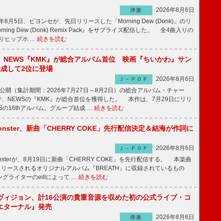
2026年8月6日
洋楽
8月5日、ビヨンセが、先日リリースした「Morning Dew (Donk)」のリ
ning Dew (Donk) Remix Pack』をサプライズ配信した。 全4曲入りの
りヒップホ …
続きを読む
】NEWS『KMK』が総合アルバム首位 映画『ちいかわ』サン
達成して2位に登場
2026年8月6日
Ｊ－ＰＯＰ
日公開（集計期間：2026年7月27日～8月2日）の総合アルバム・チャー
ums”で、NEWSの『KMK』が総合首位を獲得した。 本作は、7月29日にリリ
Sの16thアルバム。グループ結成 …
続きを読む
ee Monster、新曲「CHERRY COKE」先行配信決定＆結海が作詞に
2026年8月6日
Ｊ－ＰＯＰ
e Monsterが、8月19日に新曲「CHERRY COKE」を先行配信する。 本楽曲
リリースされるオリジナルアルバム『BREATH』に収録されているもの
グライターのeillによって …
続きを読む
ヴィジョン、計16公演の貴重音源を収めた初の公式ライブ・コ
エターナル』発売
2026年8月6日
洋楽