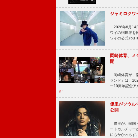
ジャミロクワイ、
2026年8月14
ワイの詞世界を
ワイの公式You
岡崎体育、メ
開
岡崎体育が、楽
ランド」は、20
ー10周年記念
む
優里がソウル
公開
優里が、韓国・
ートカルチャー
にもかかわらず