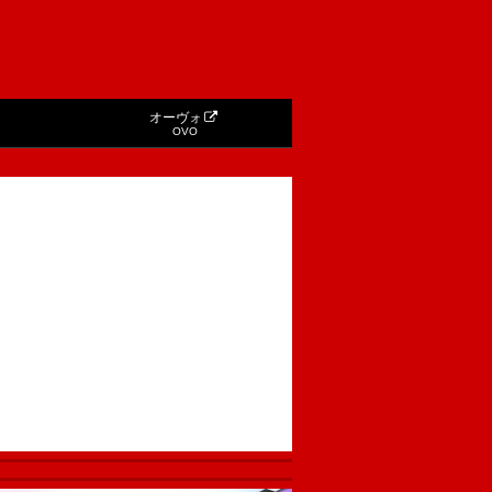
オーヴォ
OVO