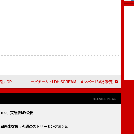
HT」MV公開
LDH発のDリーグチーム・LDH SCREAM、メンバー13名が決定
RELATED NEWS
ew me」英語版MV公開
」4億回再生突破：今週のストリーミングまとめ