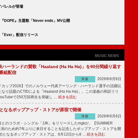
ボアパレルが登場
OPE』主題歌「Never ends」MV公開
「Ever」配信リリース
MUSIC NEWS
ーランドの賛歌「Haaland (Ha Ha Ha)」を90分間繰り返す
別番組配信
2026年8月6日
洋楽
ドカップ2026】でのノルウェー代表アーリング・ハーランド選手の活躍以
り話題のCTIDによる「Haaland (Ha Ha Ha)」。この楽曲の和訳リリ
uTubeで250万回再生を突破し …
続きを読む
本初となるポップアップ・ストアが原宿で開催
2026年8月6日
洋楽
のコラボ・シングル「JJK」をリリースしたmgkが、【SUMMER
26】出演のため約7年ぶりに来日することを記念したポップアップ・ストアを開
となるポップアップ・ストアは、8月12日から8 …
続きを読む