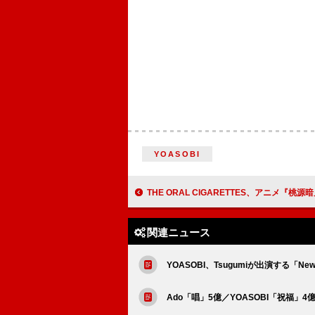
YOASOBI
THE ORAL CIGARETTES、アニメ『桃源暗鬼』OP主題歌「OVERNIG
関連ニュース
YOASOBI、Tsugumiが出演する「N
Ado「唱」5億／YOASOBI「祝福