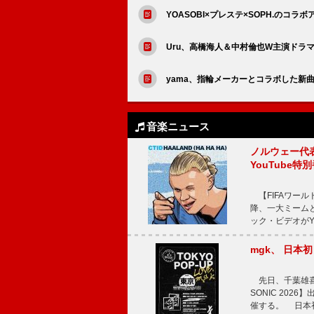
YOASOBI×プレステ×SOPH.のコラ
Uru、高橋海人＆中村倫也W主演ドラマ『D
yama、指輪メーカーとコラボした新曲
音楽ニュース
ノルウェー代表ハ
YouTube特
【FIFAワール
降、一大ミームとな
ック・ビデオがYo
mgk、 日
先日、千葉雄喜と
SONIC 20
催する。 日本初