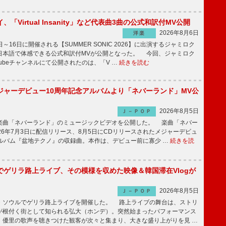
「Virtual Insanity」など代表曲3曲の公式和訳付MV公開
2026年8月6日
洋楽
日～16日に開催される【SUMMER SONIC 2026】に出演するジャミロク
日本語で体感できる公式和訳付MVが公開となった。 今回、ジャミロク
Tubeチャンネルにて公開されたのは、「V …
続きを読む
ジャーデビュー10周年記念アルバムより「ネバーランド」MV公
2026年8月5日
Ｊ－ＰＯＰ
曲「ネバーランド」のミュージックビデオを公開した。 楽曲「ネバー
26年7月3日に配信リリース、8月5日にCDリリースされたメジャーデビュ
アルバム『盆地テクノ』の収録曲。本作は、デビュー前に寡少 …
続きを読
でゲリラ路上ライブ、その模様を収めた映像＆韓国滞在Vlogが
2026年8月5日
Ｊ－ＰＯＰ
ソウルでゲリラ路上ライブを開催した。 路上ライブの舞台は、ストリ
が根付く街として知られる弘大（ホンデ）。突然始まったパフォーマンス
、優里の歌声を聴きつけた観客が次々と集まり、大きな盛り上がりを見 …