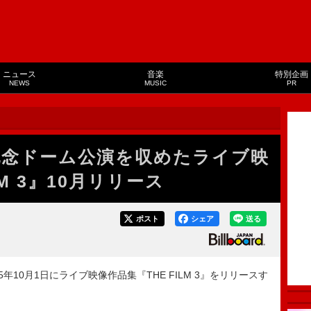
ニュース
音楽
特別企画
NEWS
MUSIC
PR
年記念ドーム公演を収めたライブ映
LM 3』10月リリース
ポスト
シェア
送る
5年10月1日にライブ映像作品集『THE FILM 3』をリリースす