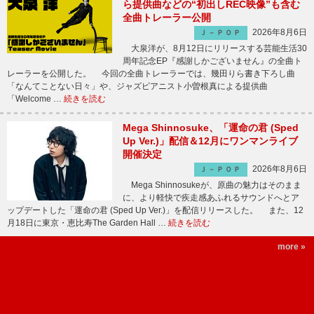
ら提供曲などの“初出しREC映像”も含む
全曲トレーラー公開
2026年8月6日
Ｊ－ＰＯＰ
大泉洋が、8月12日にリリースする芸能生活30
周年記念EP『感謝しかございません』の全曲ト
レーラーを公開した。 今回の全曲トレーラーでは、幾田りら書き下ろし曲
「なんてことない日々」や、ジャズピアニスト小曽根真による提供曲
「Welcome …
続きを読む
Mega Shinnosuke、「運命の君 (Sped
Up Ver.)」配信＆12月にワンマンライブ
開催決定
2026年8月6日
Ｊ－ＰＯＰ
Mega Shinnosukeが、原曲の魅力はそのまま
に、より軽快で疾走感あふれるサウンドへとア
ップデートした「運命の君 (Sped Up Ver.)」を配信リリースした。 また、12
月18日に東京・恵比寿The Garden Hall …
続きを読む
more »