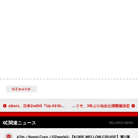
OZworld
xikers、日本2ndSG『Up All Night』7/16発売決定
小野リサ、3年ぶり仙台公演開催決定
関連ニュース
RELATED NEWS
kZm／Novel Core／OZworldら【KOBE MELLOW CRUISE】第1弾