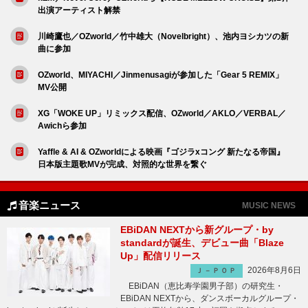
出演アーティスト解禁
川崎鷹也／OZworld／竹中雄大（Novelbright）、池内ヨシカツの新
曲に参加
OZworld、MIYACHI／Jinmenusagiが参加した「Gear 5 REMIX」
MV公開
XG「WOKE UP」リミックス配信、OZworld／AKLO／VERBAL／
Awichら参加
Yaffle & AI & OZworldによる映画『ゴジラxコング 新たなる帝国』
日本版主題歌MVが完成、対照的な世界を繋ぐ
音楽ニュース
MUSIC NEWS
EBiDAN NEXTから新グループ・by
standardが誕生、デビュー曲「Blaze
Up」配信リリース
2026年8月6日
Ｊ－ＰＯＰ
EBiDAN（恵比寿学園男子部）の研究生・
EBiDAN NEXTから、ダンスボーカルグループ・