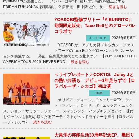
by standardが誕生した。 メンバーは平均年齢17才、福岡を拠点とする
EBiDAN FUKUOKAの後藤陽向、佐多伊徳、田中隆之介、長 …
続きを読む
YOASOBI監修ブリトー『Y-BURRITO』
期間限定販売、Taco Bellとのグローバル
コラボで
2026年8月6日
Ｊ－ＰＯＰ
YOASOBIが、アメリカ発メキシカン・ファス
トフードのTaco Bellとグローバルコラボレーシ
ョンを実施する。 現在、自身最大規模となる北米ツアー【YOASOBI NORTH
AMERICA TOUR 2026 “NEVER END …
続きを読む
＜ライブレポート＞CORTIS、Juicy Jと
の熱い共演も デビュー1年足らずで【ロ
ラパルーザ・シカゴ】初出演
2026年8月6日
洋楽
オリビア・ディーン、チャーリーXCX、テイ
ト・マクレー、ロード、ザ・エックス・エック
ス、ジョン・サミット、ジェニー、スマッシング・パンプキンズという、世代
もジャンルも多彩な錚々たるアーティストがヘッドライナーを担う【ロラパル
ーザ・シカゴ2 …
続きを読む
大泉洋の芸能生活30周年記念EP、幾田り