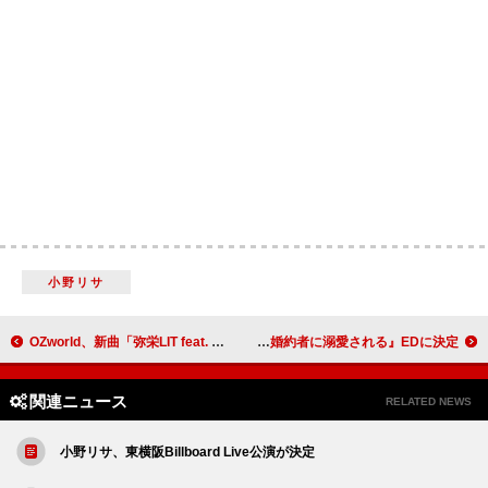
小野リサ
OZworld、新曲「弥栄LIT feat. CHICO CARLITO」配信リリース
Myuk、新曲「マリー」がTVアニメ『ずたぼろ令嬢は姉の元婚約者に溺愛される』EDに決定
関連ニュース
RELATED NEWS
小野リサ、東横阪Billboard Live公演が決定