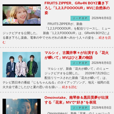
FRUITS ZIPPER、GRe4N BOYZ書き下
ろし「1,2,3,FOOOOUR」MVに自然体の
姿
2026年8月6日
Ｊ－ＰＯＰ
FRUITS ZIPPERが、新曲
「1,2,3,FOOOOUR」を配信リリースし、ミュー
ジックビデオを公開した。 新曲「1,2,3,FOOOOUR」は、GRe4N BOYZによ
る書き下ろし楽曲。電車の中でそれぞれの未来へ向かう人々の姿を …
続きを読
む
マルシィ、古園井寧々が出演する「花火
が瞬いて」MVはひと夏の物語
2026年8月6日
Ｊ－ＰＯＰ
マルシィが、新曲「花火が瞬いて」のミュー
ジックビデオを公開した。 2026年7月29日に
配信リリースされた新曲「花火が瞬いて」は、
テレビ西日本の番組『じもちゃんねる』のタイアップソング。地元・福岡の花
火大会で過ごしたひと夏の思い出を描い …
続きを読む
Omoinotake、南琴奈＆黒田昊夢が出演
する「花束」MVで“好き”を表現
2026年8月6日
Ｊ－ＰＯＰ
Omoinotakeが、新曲「花束」のミュージック