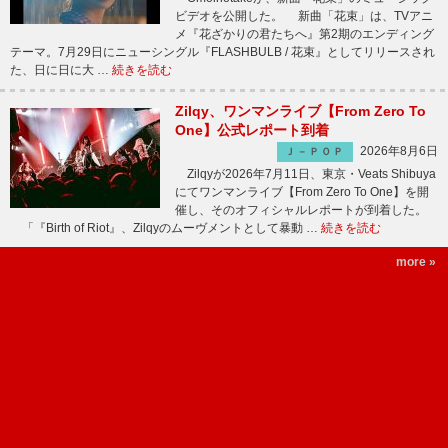
ビデオを公開した。 新曲「花束」は、TVアニ
メ『花ざかりの君たちへ』第2期のエンディング
テーマ。7月29日にニューシングル『FLASHBULB / 花束』としてリリースされ
た、日に日に大 …
続きを読む
Zilqy、ワンマンライブ【From Zero To
One】公式レポート到着
2026年8月6日
Ｊ－ＰＯＰ
Zilqyが2026年7月11日、東京・Veats Shibuya
にてワンマンライブ【From Zero To One】を開
催し、そのオフィシャルレポートが到着した。
「『Birth of Riot』、Zilqyのムーヴメントとして暴動 …
続きを読む
more »