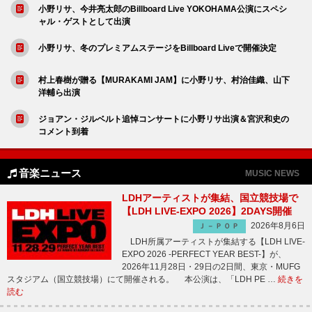
小野リサ、今井亮太郎のBillboard Live YOKOHAMA公演にスペシ
ャル・ゲストとして出演
小野リサ、冬のプレミアムステージをBillboard Liveで開催決定
村上春樹が贈る【MURAKAMI JAM】に小野リサ、村治佳織、山下
洋輔ら出演
ジョアン・ジルベルト追悼コンサートに小野リサ出演＆宮沢和史の
コメント到着
音楽ニュース
MUSIC NEWS
LDHアーティストが集結、国立競技場で
【LDH LIVE-EXPO 2026】2DAYS開催
2026年8月6日
Ｊ－ＰＯＰ
LDH所属アーティストが集結する【LDH LIVE-
EXPO 2026 -PERFECT YEAR BEST-】が、
2026年11月28日・29日の2日間、東京・MUFG
スタジアム（国立競技場）にて開催される。 本公演は、「LDH PE …
続きを
読む